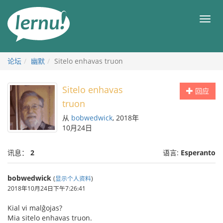
去
目
目
錄
录
頁
论坛
幽默
Sitelo enhavas truon
Sitelo enhavas
回应
truon
从
bobwedwick
, 2018年
10月24日
讯息：
2
语言:
Esperanto
bobwedwick
(
显示个人资料
)
2018年10月24日下午7:26:41
Kial vi malĝojas?
Mia sitelo enhavas truon.