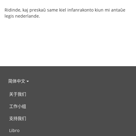
Ridinde, kaj preskaŭ same kiel infanrakonto kiun mi antaŭe
legis nederlande.
简体中文
关于我们
工作小组
支持我们
Libro