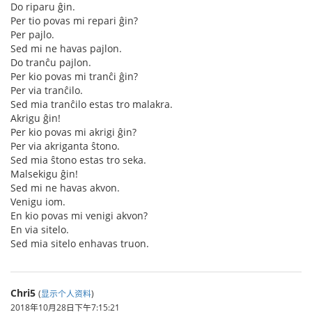
Do riparu ĝin.
Per tio povas mi repari ĝin?
Per pajlo.
Sed mi ne havas pajlon.
Do tranĉu pajlon.
Per kio povas mi tranĉi ĝin?
Per via tranĉilo.
Sed mia tranĉilo estas tro malakra.
Akrigu ĝin!
Per kio povas mi akrigi ĝin?
Per via akriganta ŝtono.
Sed mia ŝtono estas tro seka.
Malsekigu ĝin!
Sed mi ne havas akvon.
Venigu iom.
En kio povas mi venigi akvon?
En via sitelo.
Sed mia sitelo enhavas truon.
Chri5
(
显示个人资料
)
2018年10月28日下午7:15:21