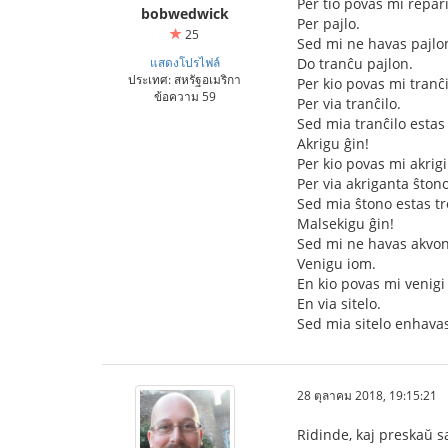
Per tio povas mi repari
bobwedwick
Per pajlo.
25
Sed mi ne havas pajlo
แสดงโปรไฟล์
Do tranĉu pajlon.
ประเทศ: สหรัฐอเมริกา
Per kio povas mi tranĉi
ข้อความ 59
Per via tranĉilo.
Sed mia tranĉilo estas
Akrigu ĝin!
Per kio povas mi akrigi
Per via akriganta ŝtono
Sed mia ŝtono estas tr
Malsekigu ĝin!
Sed mi ne havas akvon
Venigu iom.
En kio povas mi venigi
En via sitelo.
Sed mia sitelo enhavas
28 ตุลาคม 2018, 19:15:21
Ridinde, kaj preskaŭ s