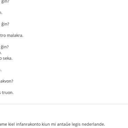
 ĝin?
n.
 ĝin?
 tro malakra.
 ĝin?
.
o seka.
.
 akvon?
 truon.
ame kiel infanrakonto kiun mi antaŭe legis nederlande.