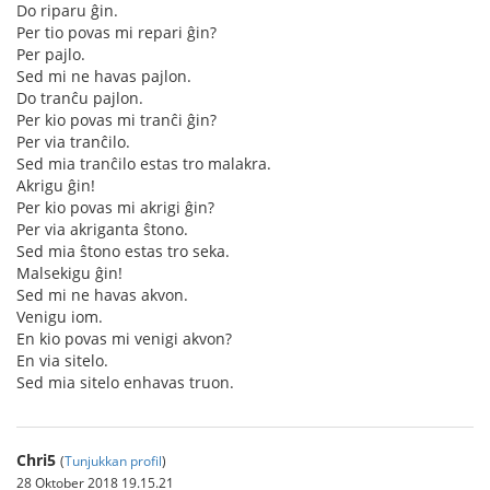
Do riparu ĝin.
Per tio povas mi repari ĝin?
Per pajlo.
Sed mi ne havas pajlon.
Do tranĉu pajlon.
Per kio povas mi tranĉi ĝin?
Per via tranĉilo.
Sed mia tranĉilo estas tro malakra.
Akrigu ĝin!
Per kio povas mi akrigi ĝin?
Per via akriganta ŝtono.
Sed mia ŝtono estas tro seka.
Malsekigu ĝin!
Sed mi ne havas akvon.
Venigu iom.
En kio povas mi venigi akvon?
En via sitelo.
Sed mia sitelo enhavas truon.
Chri5
(
Tunjukkan profil
)
28 Oktober 2018 19.15.21