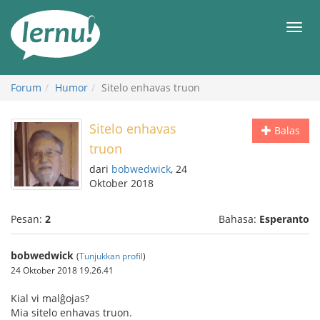
Ke
daftar
Men
isi
Forum
Humor
Sitelo enhavas truon
Sitelo enhavas
Balas
truon
dari
bobwedwick
, 24
Oktober 2018
Pesan:
2
Bahasa:
Esperanto
bobwedwick
(
Tunjukkan profil
)
24 Oktober 2018 19.26.41
Kial vi malĝojas?
Mia sitelo enhavas truon.