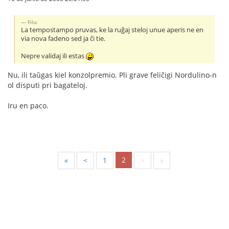
Filu:
La tempostampo pruvas, ke la ruĝaj steloj unue aperis ne en
via nova fadeno sed ja ĉi tie.
Nepre validaj ili estas
Nu, ili taŭgas kiel konzolpremio. Pli grave feliĉigi Nordulino-n
ol disputi pri bagateloj.
Iru en paco.
2
«
<
1
>
»