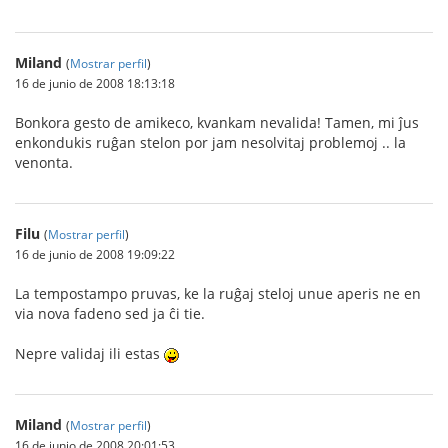
Miland
(
Mostrar perfil
)
16 de junio de 2008 18:13:18
Bonkora gesto de amikeco, kvankam nevalida! Tamen, mi ĵus
enkondukis ruĝan stelon por jam nesolvitaj problemoj .. la
venonta.
Filu
(
Mostrar perfil
)
16 de junio de 2008 19:09:22
La tempostampo pruvas, ke la ruĝaj steloj unue aperis ne en
via nova fadeno sed ja ĉi tie.
Nepre validaj ili estas
Miland
(
Mostrar perfil
)
16 de junio de 2008 20:01:53