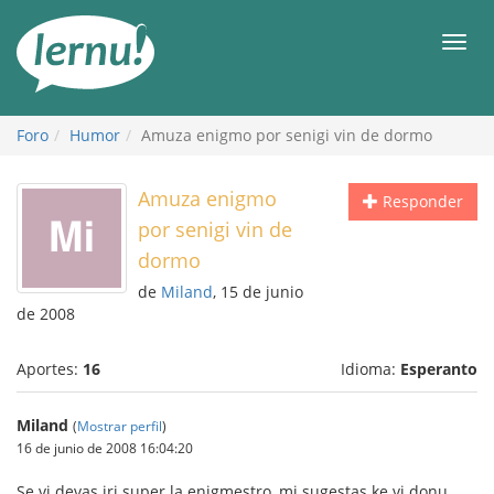
Contenido
Men
Foro
Humor
Amuza enigmo por senigi vin de dormo
Amuza enigmo
Responder
por senigi vin de
dormo
de
Miland
, 15 de junio
de 2008
Aportes:
16
Idioma:
Esperanto
Miland
(
Mostrar perfil
)
16 de junio de 2008 16:04:20
Se vi devas iri super la enigmestro, mi sugestas ke vi donu