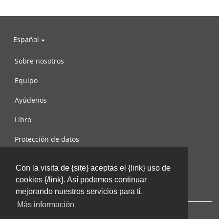
Español
Sobre nosotros
Equipo
Ayúdenos
Libro
Protección de datos
Condiciones de uso
Con la visita de {site} aceptas el {link} uso de
Contáctenos
cookies {/link}. Así podemos continuar
mejorando nuestros servicios para ti.
Más información