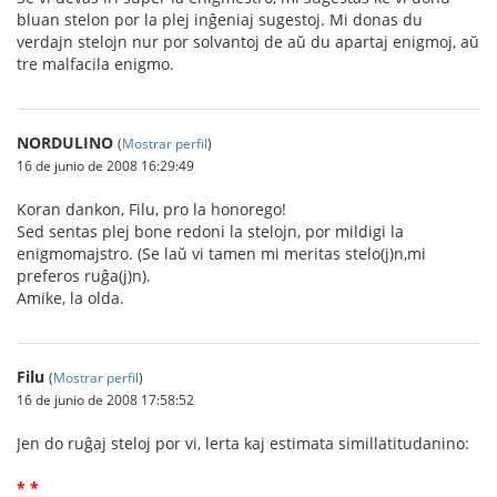
bluan stelon por la plej inĝeniaj sugestoj. Mi donas du
verdajn stelojn nur por solvantoj de aŭ du apartaj enigmoj, aŭ
tre malfacila enigmo.
NORDULINO
(
Mostrar perfil
)
16 de junio de 2008 16:29:49
Koran dankon, Filu, pro la honorego!
Sed sentas plej bone redoni la stelojn, por mildigi la
enigmomajstro. (Se laŭ vi tamen mi meritas stelo(j)n,mi
preferos ruĝa(j)n).
Amike, la olda.
Filu
(
Mostrar perfil
)
16 de junio de 2008 17:58:52
Jen do ruĝaj steloj por vi, lerta kaj estimata simillatitudanino:
* *