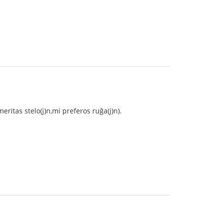
eritas stelo(j)n,mi preferos ruĝa(j)n).