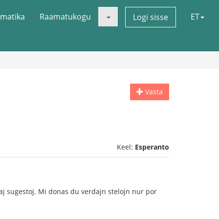
matika
Raamatukogu
ET
Logi sisse
Vasta
Keel:
Esperanto
iaj sugestoj. Mi donas du verdajn stelojn nur por