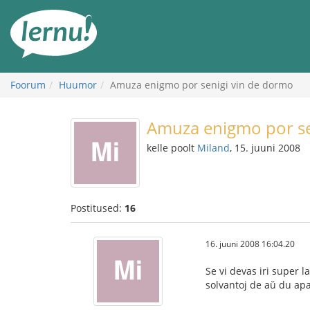
Sisu
juurde
Foorum
Huumor
Amuza enigmo por senigi vin de dormo
Amuza enigmo por se
kelle poolt
Miland
, 15. juuni 2008
Postitused:
16
16. juuni 2008 16:04.20
Se vi devas iri super 
solvantoj de aŭ du apa