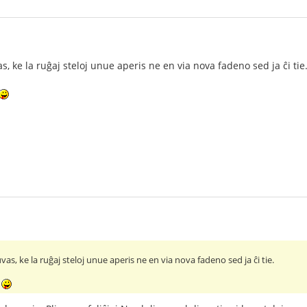
 ke la ruĝaj steloj unue aperis ne en via nova fadeno sed ja ĉi tie
, ke la ruĝaj steloj unue aperis ne en via nova fadeno sed ja ĉi tie.
s