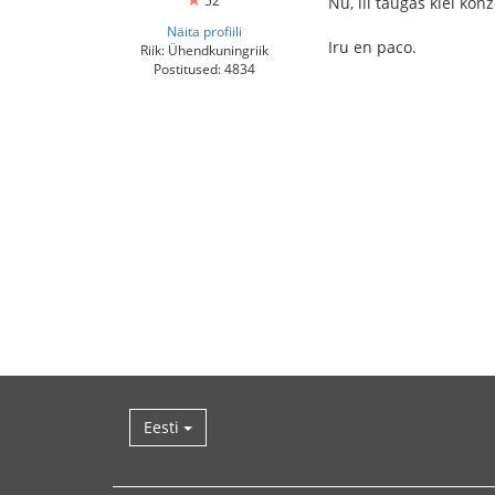
52
Nu, ili taŭgas kiel kon
Näita profiili
Iru en paco.
Riik: Ühendkuningriik
Postitused: 4834
Eesti