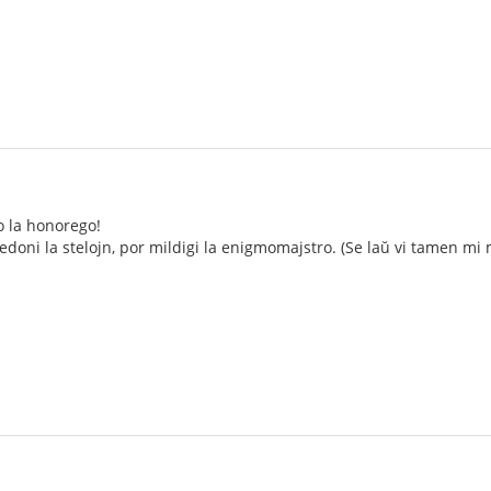
o la honorego!
doni la stelojn, por mildigi la enigmomajstro. (Se laŭ vi tamen mi m