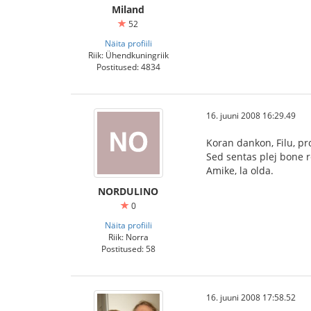
Miland
52
Näita profiili
Riik: Ühendkuningriik
Postitused: 4834
16. juuni 2008 16:29.49
Koran dankon, Filu, pr
Sed sentas plej bone re
Amike, la olda.
NORDULINO
0
Näita profiili
Riik: Norra
Postitused: 58
16. juuni 2008 17:58.52