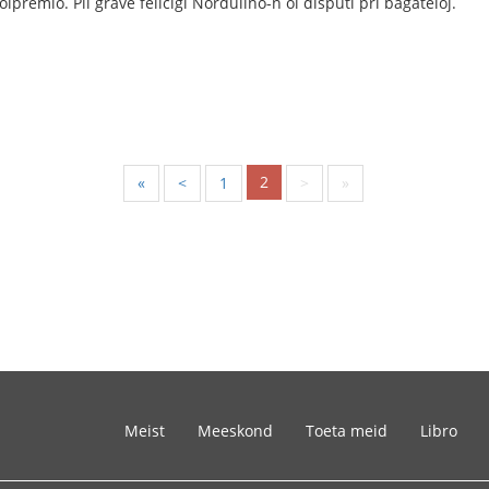
zolpremio. Pli grave feliĉigi Nordulino-n ol disputi pri bagateloj.
2
«
<
1
>
»
Meist
Meeskond
Toeta meid
Libro