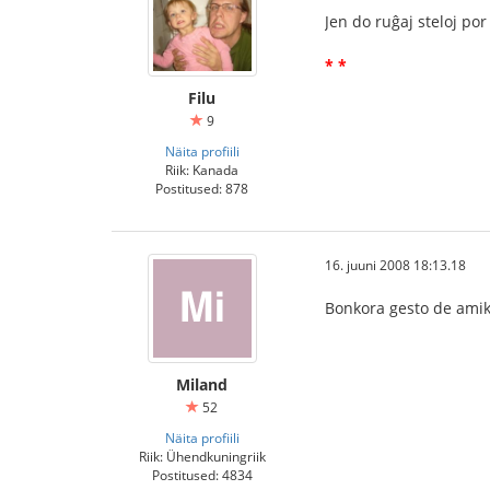
Jen do ruĝaj steloj por 
* *
Filu
9
Näita profiili
Riik: Kanada
Postitused: 878
16. juuni 2008 18:13.18
Bonkora gesto de amik
Miland
52
Näita profiili
Riik: Ühendkuningriik
Postitused: 4834