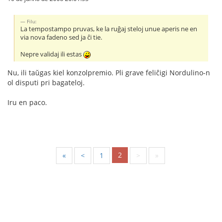
Filu:
La tempostampo pruvas, ke la ruĝaj steloj unue aperis ne en
via nova fadeno sed ja ĉi tie.
Nepre validaj ili estas
Nu, ili taŭgas kiel konzolpremio. Pli grave feliĉigi Nordulino-n
ol disputi pri bagateloj.
Iru en paco.
2
«
<
1
>
»