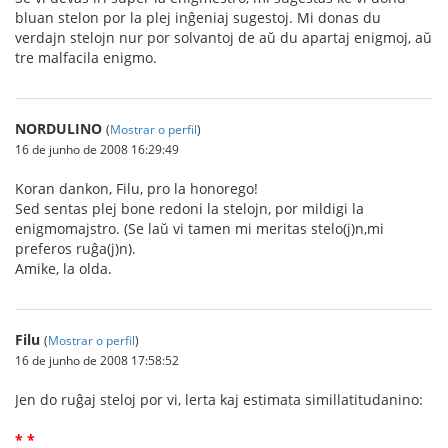
bluan stelon por la plej inĝeniaj sugestoj. Mi donas du
verdajn stelojn nur por solvantoj de aŭ du apartaj enigmoj, aŭ
tre malfacila enigmo.
NORDULINO
(
Mostrar o perfil
)
16 de junho de 2008 16:29:49
Koran dankon, Filu, pro la honorego!
Sed sentas plej bone redoni la stelojn, por mildigi la
enigmomajstro. (Se laŭ vi tamen mi meritas stelo(j)n,mi
preferos ruĝa(j)n).
Amike, la olda.
Filu
(
Mostrar o perfil
)
16 de junho de 2008 17:58:52
Jen do ruĝaj steloj por vi, lerta kaj estimata simillatitudanino:
* *