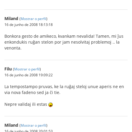
Miland
(
Mostrar o perfil
)
16 de junho de 2008 18:13:18
Bonkora gesto de amikeco, kvankam nevalida! Tamen, mi ĵus
enkondukis ruĝan stelon por jam nesolvitaj problemoj .. la
venonta.
Filu
(
Mostrar o perfil
)
16 de junho de 2008 19:09:22
La tempostampo pruvas, ke la ruĝaj steloj unue aperis ne en
via nova fadeno sed ja ĉi tie.
Nepre validaj ili estas
Miland
(
Mostrar o perfil
)
16 de junho de 2008 20:01:53