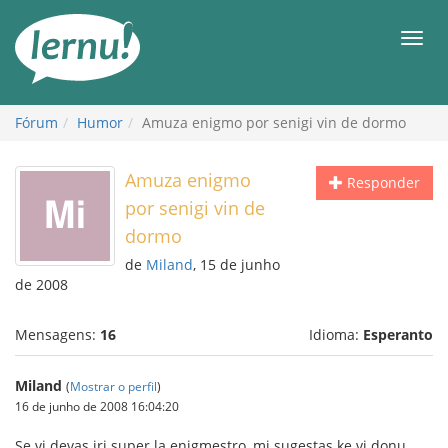
Ir
ao
Men
conteúdo
Fórum
Humor
Amuza enigmo por senigi vin de dormo
Amuza enigmo
Responder
por senigi vin de
dormo
de
Miland
, 15 de junho
de 2008
Mensagens:
16
Idioma:
Esperanto
Miland
(
Mostrar o perfil
)
16 de junho de 2008 16:04:20
Se vi devas iri super la enigmestro, mi sugestas ke vi donu