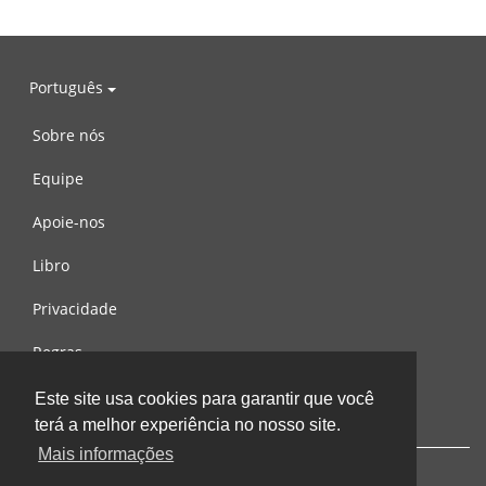
Português
Sobre nós
Equipe
Apoie-nos
Libro
Privacidade
Regras
Contacte-nos
Este site usa cookies para garantir que você
terá a melhor experiência no nosso site.
Mais informações