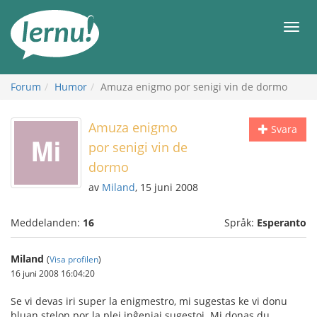
Till
sidans
Meny
innehåll
Forum
Humor
Amuza enigmo por senigi vin de dormo
Amuza enigmo
Svara
por senigi vin de
dormo
av
Miland
, 15 juni 2008
Meddelanden:
16
Språk:
Esperanto
Miland
(
Visa profilen
)
16 juni 2008 16:04:20
Se vi devas iri super la enigmestro, mi sugestas ke vi donu
bluan stelon por la plej inĝeniaj sugestoj. Mi donas du