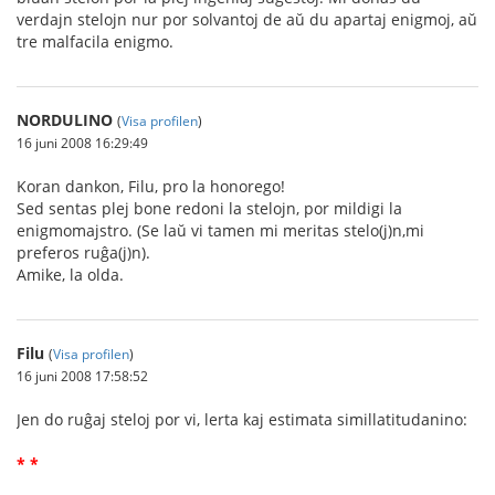
verdajn stelojn nur por solvantoj de aŭ du apartaj enigmoj, aŭ
tre malfacila enigmo.
NORDULINO
(
Visa profilen
)
16 juni 2008 16:29:49
Koran dankon, Filu, pro la honorego!
Sed sentas plej bone redoni la stelojn, por mildigi la
enigmomajstro. (Se laŭ vi tamen mi meritas stelo(j)n,mi
preferos ruĝa(j)n).
Amike, la olda.
Filu
(
Visa profilen
)
16 juni 2008 17:58:52
Jen do ruĝaj steloj por vi, lerta kaj estimata simillatitudanino:
* *