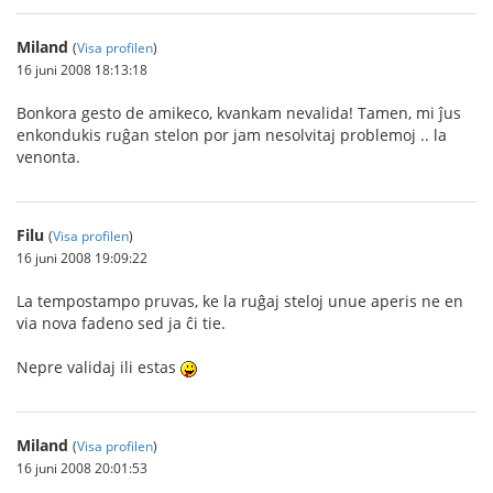
Miland
(
Visa profilen
)
16 juni 2008 18:13:18
Bonkora gesto de amikeco, kvankam nevalida! Tamen, mi ĵus
enkondukis ruĝan stelon por jam nesolvitaj problemoj .. la
venonta.
Filu
(
Visa profilen
)
16 juni 2008 19:09:22
La tempostampo pruvas, ke la ruĝaj steloj unue aperis ne en
via nova fadeno sed ja ĉi tie.
Nepre validaj ili estas
Miland
(
Visa profilen
)
16 juni 2008 20:01:53