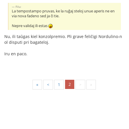
Filu:
La tempostampo pruvas, ke la ruĝaj steloj unue aperis ne en
via nova fadeno sed ja ĉi tie.
Nepre validaj ili estas
Nu, ili taŭgas kiel konzolpremio. Pli grave feliĉigi Nordulino-n
ol disputi pri bagateloj.
Iru en paco.
2
«
<
1
>
»