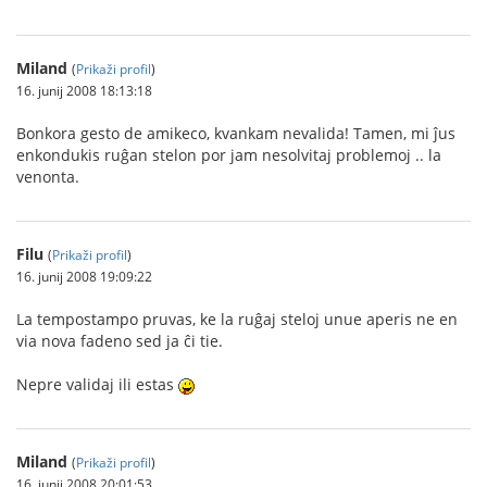
Miland
(
Prikaži profil
)
16. junij 2008 18:13:18
Bonkora gesto de amikeco, kvankam nevalida! Tamen, mi ĵus
enkondukis ruĝan stelon por jam nesolvitaj problemoj .. la
venonta.
Filu
(
Prikaži profil
)
16. junij 2008 19:09:22
La tempostampo pruvas, ke la ruĝaj steloj unue aperis ne en
via nova fadeno sed ja ĉi tie.
Nepre validaj ili estas
Miland
(
Prikaži profil
)
16. junij 2008 20:01:53