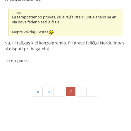
Filu:
La tempostampo pruvas, ke la ruĝaj steloj unue aperis ne en
via nova fadeno sed ja ĉi tie.
Nepre validaj ili estas
Nu, ili taŭgas kiel konzolpremio. Pli grave feliĉigi Nordulino-n
ol disputi pri bagateloj.
Iru en paco.
2
«
<
1
>
»