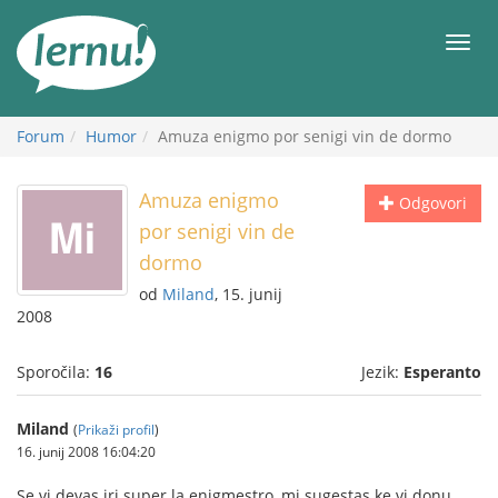
K
vsebini
Meni
Forum
Humor
Amuza enigmo por senigi vin de dormo
Amuza enigmo
Odgovori
por senigi vin de
dormo
od
Miland
, 15. junij
2008
Sporočila:
16
Jezik:
Esperanto
Miland
(
Prikaži profil
)
16. junij 2008 16:04:20
Se vi devas iri super la enigmestro, mi sugestas ke vi donu