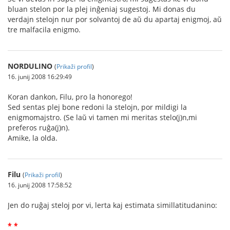
bluan stelon por la plej inĝeniaj sugestoj. Mi donas du
verdajn stelojn nur por solvantoj de aŭ du apartaj enigmoj, aŭ
tre malfacila enigmo.
NORDULINO
(
Prikaži profil
)
16. junij 2008 16:29:49
Koran dankon, Filu, pro la honorego!
Sed sentas plej bone redoni la stelojn, por mildigi la
enigmomajstro. (Se laŭ vi tamen mi meritas stelo(j)n,mi
preferos ruĝa(j)n).
Amike, la olda.
Filu
(
Prikaži profil
)
16. junij 2008 17:58:52
Jen do ruĝaj steloj por vi, lerta kaj estimata simillatitudanino:
* *