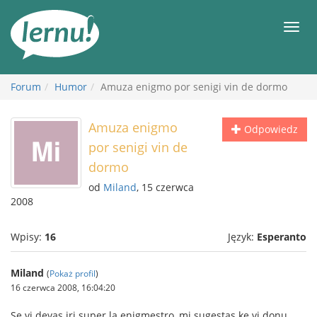
Więcej
Men
Forum
Humor
Amuza enigmo por senigi vin de dormo
Amuza enigmo
Odpowiedz
por senigi vin de
dormo
od
Miland
, 15 czerwca
2008
Wpisy:
16
Język:
Esperanto
Miland
(
Pokaż profil
)
16 czerwca 2008, 16:04:20
Se vi devas iri super la enigmestro, mi sugestas ke vi donu