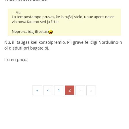
Filu:
La tempostampo pruvas, ke la ruĝaj steloj unue aperis ne en
via nova fadeno sed ja ĉi tie.
Nepre validaj ili estas
Nu, ili taŭgas kiel konzolpremio. Pli grave feliĉigi Nordulino-n
ol disputi pri bagateloj.
Iru en paco.
2
«
<
1
>
»