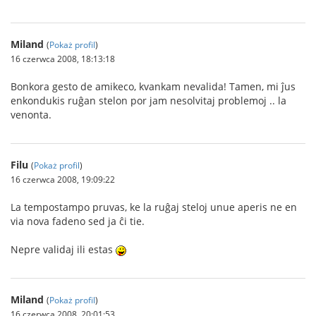
Miland
(
Pokaż profil
)
16 czerwca 2008, 18:13:18
Bonkora gesto de amikeco, kvankam nevalida! Tamen, mi ĵus
enkondukis ruĝan stelon por jam nesolvitaj problemoj .. la
venonta.
Filu
(
Pokaż profil
)
16 czerwca 2008, 19:09:22
La tempostampo pruvas, ke la ruĝaj steloj unue aperis ne en
via nova fadeno sed ja ĉi tie.
Nepre validaj ili estas
Miland
(
Pokaż profil
)
16 czerwca 2008, 20:01:53