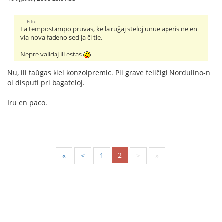
Filu:
La tempostampo pruvas, ke la ruĝaj steloj unue aperis ne en
via nova fadeno sed ja ĉi tie.
Nepre validaj ili estas
Nu, ili taŭgas kiel konzolpremio. Pli grave feliĉigi Nordulino-n
ol disputi pri bagateloj.
Iru en paco.
2
«
<
1
>
»