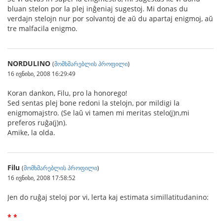
bluan stelon por la plej inĝeniaj sugestoj. Mi donas du
verdajn stelojn nur por solvantoj de aŭ du apartaj enigmoj, aŭ
tre malfacila enigmo.
NORDULINO
(
მომხმარებლის პროფილი
)
16 ივნისი, 2008 16:29:49
Koran dankon, Filu, pro la honorego!
Sed sentas plej bone redoni la stelojn, por mildigi la
enigmomajstro. (Se laŭ vi tamen mi meritas stelo(j)n,mi
preferos ruĝa(j)n).
Amike, la olda.
Filu
(
მომხმარებლის პროფილი
)
16 ივნისი, 2008 17:58:52
Jen do ruĝaj steloj por vi, lerta kaj estimata simillatitudanino:
* *