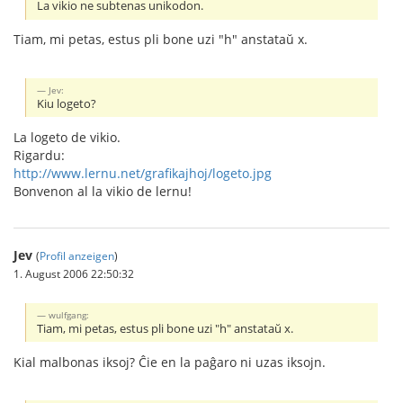
La vikio ne subtenas unikodon.
Tiam, mi petas, estus pli bone uzi "h" anstataŭ x.
Jev:
Kiu logeto?
La logeto de vikio.
Rigardu:
http://www.lernu.net/grafikajhoj/logeto.jpg
Bonvenon al la vikio de lernu!
Jev
(
Profil anzeigen
)
1. August 2006 22:50:32
wulfgang:
Tiam, mi petas, estus pli bone uzi "h" anstataŭ x.
Kial malbonas iksoj? Ĉie en la paĝaro ni uzas iksojn.