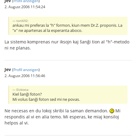
Jev
(
Profil anzeigen
)
2. August 2006 11:54:24
toni692:
ankau mi preferas la "h" formon, kiun mem Dr.Z. proponis. La
"x" ne apartenas al la esperanta aboco.
La sistemo komprenas nur iksojn kaj ŝanĝi tion al "h"-metodo
ni ne planas.
Jev
(
Profil anzeigen
)
2. August 2006 11:56:46
Elzbieta:
Kiel ŝanĝi foton?
Mi volus ŝanĝi foton sed mi ne povas.
Ne necesas en du lokoj skribi la saman demandon.
Mi
respondis al vi en alia temo. Mi esperas, ke miaj konsiloj
helpos al vi.