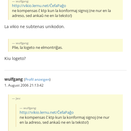
wulfgang:
http://vikio.lernu.net/ĈefaPaĝo
ne kompensas ĉ ktp kun la konformaj signoj (ne nur en la
adreso, sed ankaŭ ne en la teksto!)
La vikio ne subtenas unikodon.
wulfgang:
Plie, la logeto ne elmontriĝas.
Kiu logeto?
wulfgang
(
Profil anzeigen
)
1. August 2006 21:13:42
Jev:
wulfgang:
http://vikio.lernu.net/ĈefaPaĝo
ne kompensas ĉ ktp kun la konformaj signoj (ne nur
en la adreso, sed ankaŭ ne en la teksto!)