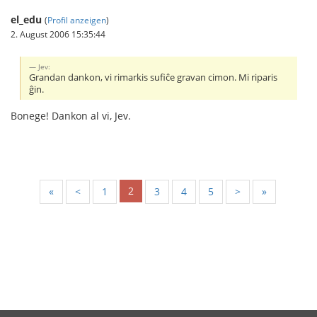
el_edu
(
Profil anzeigen
)
2. August 2006 15:35:44
Jev:
Grandan dankon, vi rimarkis sufiĉe gravan cimon. Mi riparis
ĝin.
Bonege! Dankon al vi, Jev.
2
«
<
1
3
4
5
>
»