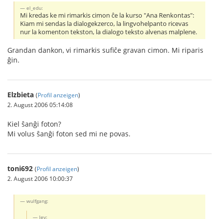
el_edu:
Mi kredas ke mi rimarkis cimon ĉe la kurso "Ana Renkontas":
Kiam mi sendas la dialogekzerco, la lingvohelpanto ricevas
nur la komenton tekston, la dialogo teksto alvenas malplene.
Grandan dankon, vi rimarkis sufiĉe gravan cimon. Mi riparis
ĝin.
Elzbieta
(
Profil anzeigen
)
2. August 2006 05:14:08
Kiel ŝanĝi foton?
Mi volus ŝanĝi foton sed mi ne povas.
toni692
(
Profil anzeigen
)
2. August 2006 10:00:37
wulfgang:
Jev: