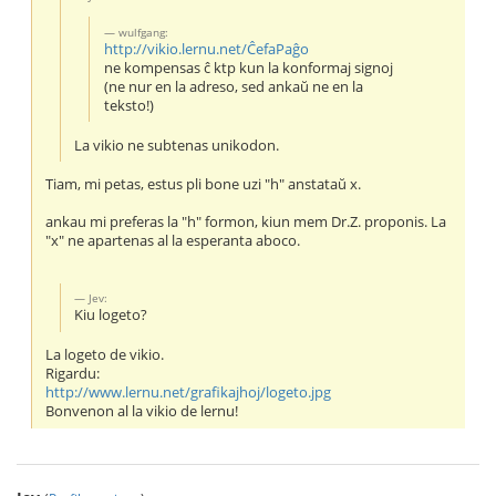
wulfgang:
http://vikio.lernu.net/ĈefaPaĝo
ne kompensas ĉ ktp kun la konformaj signoj
(ne nur en la adreso, sed ankaŭ ne en la
teksto!)
La vikio ne subtenas unikodon.
Tiam, mi petas, estus pli bone uzi "h" anstataŭ x.
ankau mi preferas la "h" formon, kiun mem Dr.Z. proponis. La
"x" ne apartenas al la esperanta aboco.
Jev:
Kiu logeto?
La logeto de vikio.
Rigardu:
http://www.lernu.net/grafikajhoj/logeto.jpg
Bonvenon al la vikio de lernu!