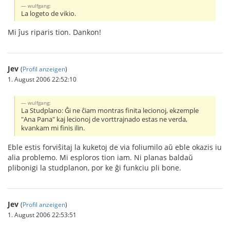
wulfgang:
La logeto de vikio.
Mi ĵus riparis tion. Dankon!
Jev
(
Profil anzeigen
)
1. August 2006 22:52:10
wulfgang:
La Studplano: Ĝi ne ĉiam montras finita lecionoj, ekzemple
"Ana Pana" kaj lecionoj de vorttrajnado estas ne verda,
kvankam mi finis ilin.
Eble estis forviŝitaj la kuketoj de via foliumilo aŭ eble okazis iu
alia problemo. Mi esploros tion iam. Ni planas baldaŭ
plibonigi la studplanon, por ke ĝi funkciu pli bone.
Jev
(
Profil anzeigen
)
1. August 2006 22:53:51