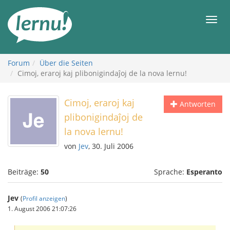
Zum
Inhalt
Men
Forum
Über die Seiten
Cimoj, eraroj kaj plibonigindaĵoj de la nova lernu!
Cimoj, eraroj kaj
Antworten
plibonigindaĵoj de
la nova lernu!
von
Jev
, 30. Juli 2006
Beiträge:
50
Sprache:
Esperanto
Jev
(
Profil anzeigen
)
1. August 2006 21:07:26