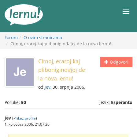
Sadržaj
Meni
Forum
O ovim stranicama
Cimoj, eraroj kaj plibonigindaĵoj de la nova lernu!
Cimoj, eraroj kaj
Odgovori
plibonigindaĵoj de
la nova lernu!
od
Jev
, 30. srpnja 2006.
Poruke:
50
Jezik:
Esperanto
Jev
(
Prikaz profila
)
1. kolovoza 2006. 21:07:26