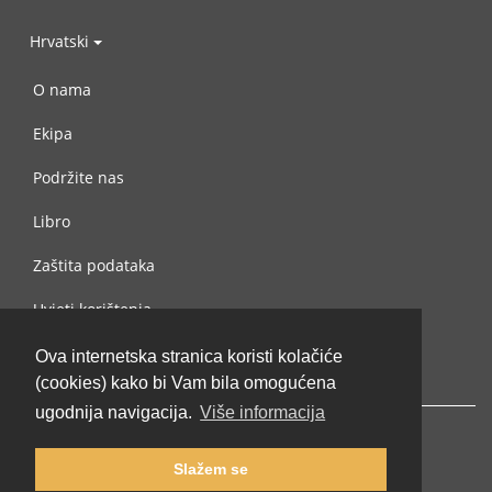
Hrvatski
O nama
Ekipa
Podržite nas
Libro
Zaštita podataka
Uvjeti korištenja
Kontaktiraj nas
Ova internetska stranica koristi kolačiće
(cookies) kako bi Vam bila omogućena
ugodnija navigacija.
Više informacija
Slažem se