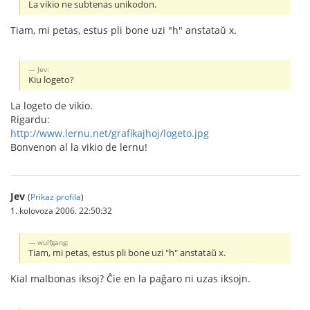
La vikio ne subtenas unikodon.
Tiam, mi petas, estus pli bone uzi "h" anstataŭ x.
Jev:
Kiu logeto?
La logeto de vikio.
Rigardu:
http://www.lernu.net/grafikajhoj/logeto.jpg
Bonvenon al la vikio de lernu!
Jev
(
Prikaz profila
)
1. kolovoza 2006. 22:50:32
wulfgang:
Tiam, mi petas, estus pli bone uzi "h" anstataŭ x.
Kial malbonas iksoj? Ĉie en la paĝaro ni uzas iksojn.