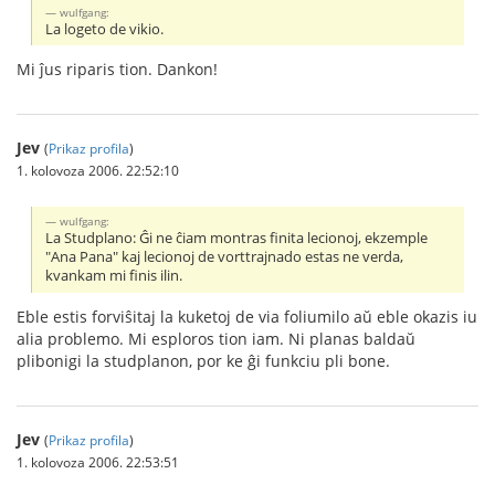
wulfgang:
La logeto de vikio.
Mi ĵus riparis tion. Dankon!
Jev
(
Prikaz profila
)
1. kolovoza 2006. 22:52:10
wulfgang:
La Studplano: Ĝi ne ĉiam montras finita lecionoj, ekzemple
"Ana Pana" kaj lecionoj de vorttrajnado estas ne verda,
kvankam mi finis ilin.
Eble estis forviŝitaj la kuketoj de via foliumilo aŭ eble okazis iu
alia problemo. Mi esploros tion iam. Ni planas baldaŭ
plibonigi la studplanon, por ke ĝi funkciu pli bone.
Jev
(
Prikaz profila
)
1. kolovoza 2006. 22:53:51