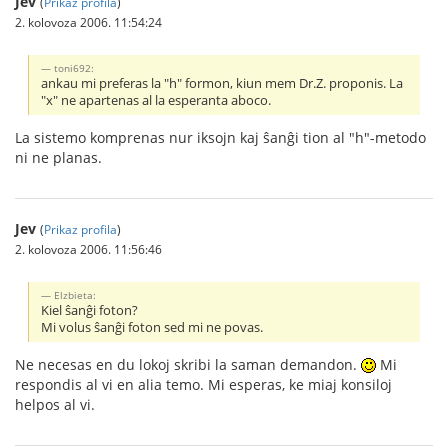
Jev
(
Prikaz profila
)
2. kolovoza 2006. 11:54:24
toni692:
ankau mi preferas la "h" formon, kiun mem Dr.Z. proponis. La
"x" ne apartenas al la esperanta aboco.
La sistemo komprenas nur iksojn kaj ŝanĝi tion al "h"-metodo
ni ne planas.
Jev
(
Prikaz profila
)
2. kolovoza 2006. 11:56:46
Elzbieta:
Kiel ŝanĝi foton?
Mi volus ŝanĝi foton sed mi ne povas.
Ne necesas en du lokoj skribi la saman demandon.
Mi
respondis al vi en alia temo. Mi esperas, ke miaj konsiloj
helpos al vi.