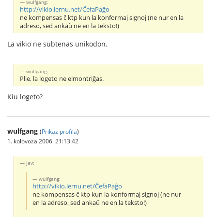
wulfgang:
http://vikio.lernu.net/ĈefaPaĝo
ne kompensas ĉ ktp kun la konformaj signoj (ne nur en la
adreso, sed ankaŭ ne en la teksto!)
La vikio ne subtenas unikodon.
wulfgang:
Plie, la logeto ne elmontriĝas.
Kiu logeto?
wulfgang
(
Prikaz profila
)
1. kolovoza 2006. 21:13:42
Jev:
wulfgang:
http://vikio.lernu.net/ĈefaPaĝo
ne kompensas ĉ ktp kun la konformaj signoj (ne nur
en la adreso, sed ankaŭ ne en la teksto!)