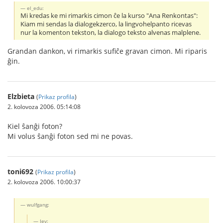
el_edu:
Mi kredas ke mi rimarkis cimon ĉe la kurso "Ana Renkontas":
Kiam mi sendas la dialogekzerco, la lingvohelpanto ricevas
nur la komenton tekston, la dialogo teksto alvenas malplene.
Grandan dankon, vi rimarkis sufiĉe gravan cimon. Mi riparis
ĝin.
Elzbieta
(
Prikaz profila
)
2. kolovoza 2006. 05:14:08
Kiel ŝanĝi foton?
Mi volus ŝanĝi foton sed mi ne povas.
toni692
(
Prikaz profila
)
2. kolovoza 2006. 10:00:37
wulfgang:
Jev: