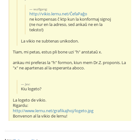
wulfgang:
http://vikio.lernu.net/ĈefaPaĝo
ne kompensas ĉ ktp kun la konformaj signoj
(ne nur en la adreso, sed ankaŭ ne en la
teksto!)
La vikio ne subtenas unikodon.
Tiam, mi petas, estus pli bone uzi "h" anstataŭ x.
ankau mi preferas la "h" formon, kiun mem Dr.Z. proponis. La
"x" ne apartenas al la esperanta aboco.
Jev:
Kiu logeto?
La logeto de vikio.
Rigardu:
http://www.lernu.net/grafikajhoj/logeto.jpg
Bonvenon al la vikio de lernu!