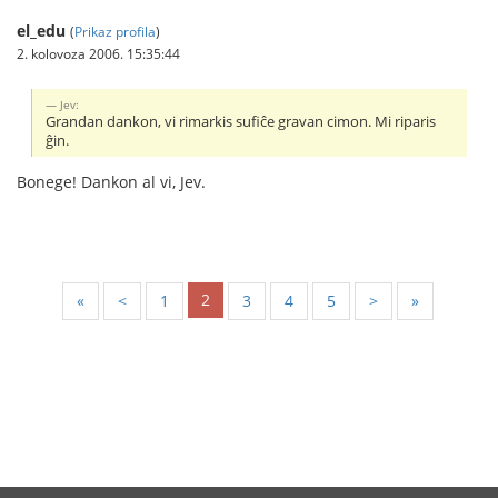
el_edu
(
Prikaz profila
)
2. kolovoza 2006. 15:35:44
Jev:
Grandan dankon, vi rimarkis sufiĉe gravan cimon. Mi riparis
ĝin.
Bonege! Dankon al vi, Jev.
2
«
<
1
3
4
5
>
»