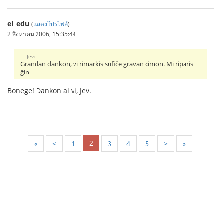
el_edu
(
แสดงโปรไฟล์
)
2 สิงหาคม 2006, 15:35:44
Jev:
Grandan dankon, vi rimarkis sufiĉe gravan cimon. Mi riparis
ĝin.
Bonege! Dankon al vi, Jev.
2
«
<
1
3
4
5
>
»