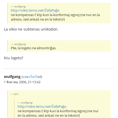
wulfgang:
http://vikio.lernu.net/ĈefaPaĝo
ne kompensas ĉ ktp kun la konformaj signoj (ne nur en la
adreso, sed ankaŭ ne en la teksto!)
La vikio ne subtenas unikodon.
wulfgang:
Plie, la logeto ne elmontriĝas.
Kiu logeto?
wulfgang
(
แสดงโปรไฟล์
)
1 สิงหาคม 2006, 21:13:42
Jev:
wulfgang:
http://vikio.lernu.net/ĈefaPaĝo
ne kompensas ĉ ktp kun la konformaj signoj (ne nur
en la adreso, sed ankaŭ ne en la teksto!)