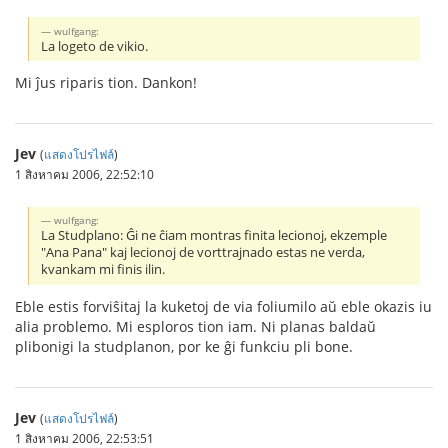
wulfgang:
La logeto de vikio.
Mi ĵus riparis tion. Dankon!
Jev
(
แสดงโปรไฟล์
)
1 สิงหาคม 2006, 22:52:10
wulfgang:
La Studplano: Ĝi ne ĉiam montras finita lecionoj, ekzemple
"Ana Pana" kaj lecionoj de vorttrajnado estas ne verda,
kvankam mi finis ilin.
Eble estis forviŝitaj la kuketoj de via foliumilo aŭ eble okazis iu
alia problemo. Mi esploros tion iam. Ni planas baldaŭ
plibonigi la studplanon, por ke ĝi funkciu pli bone.
Jev
(
แสดงโปรไฟล์
)
1 สิงหาคม 2006, 22:53:51