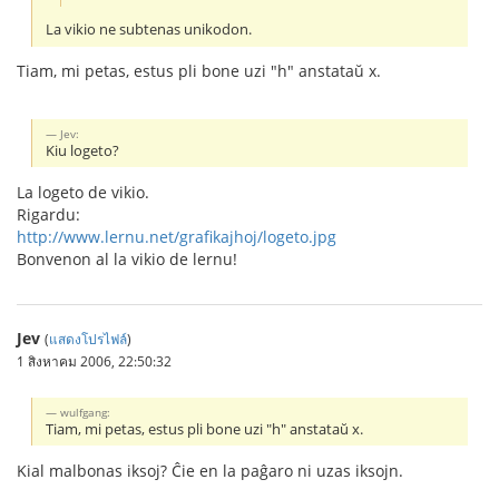
La vikio ne subtenas unikodon.
Tiam, mi petas, estus pli bone uzi "h" anstataŭ x.
Jev:
Kiu logeto?
La logeto de vikio.
Rigardu:
http://www.lernu.net/grafikajhoj/logeto.jpg
Bonvenon al la vikio de lernu!
Jev
(
แสดงโปรไฟล์
)
1 สิงหาคม 2006, 22:50:32
wulfgang:
Tiam, mi petas, estus pli bone uzi "h" anstataŭ x.
Kial malbonas iksoj? Ĉie en la paĝaro ni uzas iksojn.