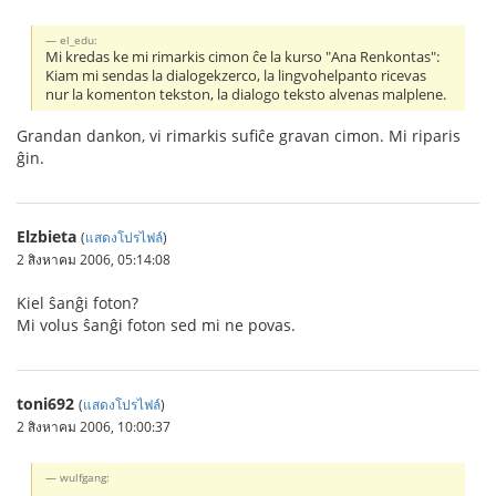
el_edu:
Mi kredas ke mi rimarkis cimon ĉe la kurso "Ana Renkontas":
Kiam mi sendas la dialogekzerco, la lingvohelpanto ricevas
nur la komenton tekston, la dialogo teksto alvenas malplene.
Grandan dankon, vi rimarkis sufiĉe gravan cimon. Mi riparis
ĝin.
Elzbieta
(
แสดงโปรไฟล์
)
2 สิงหาคม 2006, 05:14:08
Kiel ŝanĝi foton?
Mi volus ŝanĝi foton sed mi ne povas.
toni692
(
แสดงโปรไฟล์
)
2 สิงหาคม 2006, 10:00:37
wulfgang: