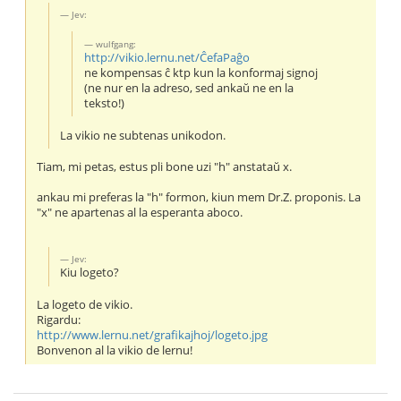
Jev:
wulfgang:
http://vikio.lernu.net/ĈefaPaĝo
ne kompensas ĉ ktp kun la konformaj signoj
(ne nur en la adreso, sed ankaŭ ne en la
teksto!)
La vikio ne subtenas unikodon.
Tiam, mi petas, estus pli bone uzi "h" anstataŭ x.
ankau mi preferas la "h" formon, kiun mem Dr.Z. proponis. La
"x" ne apartenas al la esperanta aboco.
Jev:
Kiu logeto?
La logeto de vikio.
Rigardu:
http://www.lernu.net/grafikajhoj/logeto.jpg
Bonvenon al la vikio de lernu!