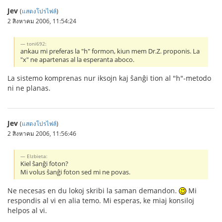
Jev
(
แสดงโปรไฟล์
)
2 สิงหาคม 2006, 11:54:24
toni692:
ankau mi preferas la "h" formon, kiun mem Dr.Z. proponis. La
"x" ne apartenas al la esperanta aboco.
La sistemo komprenas nur iksojn kaj ŝanĝi tion al "h"-metodo
ni ne planas.
Jev
(
แสดงโปรไฟล์
)
2 สิงหาคม 2006, 11:56:46
Elzbieta:
Kiel ŝanĝi foton?
Mi volus ŝanĝi foton sed mi ne povas.
Ne necesas en du lokoj skribi la saman demandon.
Mi
respondis al vi en alia temo. Mi esperas, ke miaj konsiloj
helpos al vi.