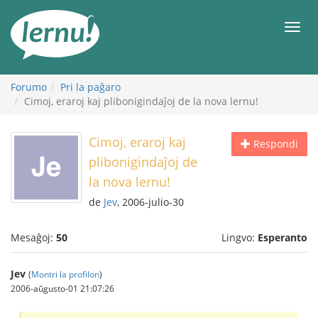
Al
la
Men
enhavo
Forumo
Pri la paĝaro
Cimoj, eraroj kaj plibonigindaĵoj de la nova lernu!
Cimoj, eraroj kaj
Respondi
plibonigindaĵoj de
la nova lernu!
de
Jev
, 2006-julio-30
Mesaĝoj:
50
Lingvo:
Esperanto
Jev
(
Montri la profilon
)
2006-aŭgusto-01 21:07:26