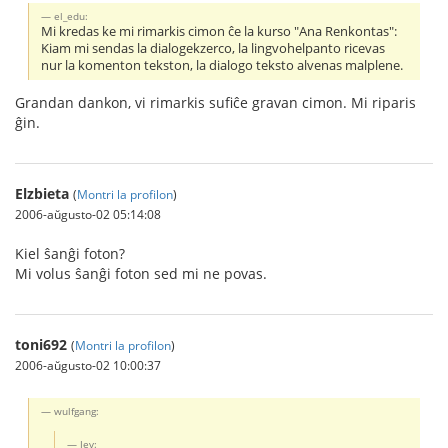
el_edu:
Mi kredas ke mi rimarkis cimon ĉe la kurso "Ana Renkontas":
Kiam mi sendas la dialogekzerco, la lingvohelpanto ricevas
nur la komenton tekston, la dialogo teksto alvenas malplene.
Grandan dankon, vi rimarkis sufiĉe gravan cimon. Mi riparis
ĝin.
Elzbieta
(
Montri la profilon
)
2006-aŭgusto-02 05:14:08
Kiel ŝanĝi foton?
Mi volus ŝanĝi foton sed mi ne povas.
toni692
(
Montri la profilon
)
2006-aŭgusto-02 10:00:37
wulfgang:
Jev: