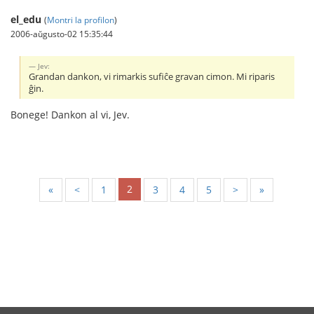
el_edu
(
Montri la profilon
)
2006-aŭgusto-02 15:35:44
Jev:
Grandan dankon, vi rimarkis sufiĉe gravan cimon. Mi riparis
ĝin.
Bonege! Dankon al vi, Jev.
2
«
<
1
3
4
5
>
»