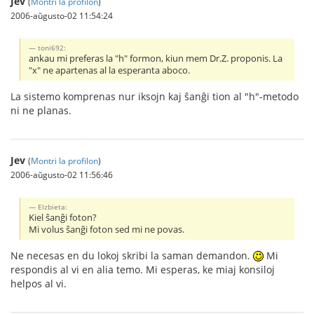
Jev
(
Montri la profilon
)
2006-aŭgusto-02 11:54:24
toni692:
ankau mi preferas la "h" formon, kiun mem Dr.Z. proponis. La
"x" ne apartenas al la esperanta aboco.
La sistemo komprenas nur iksojn kaj ŝanĝi tion al "h"-metodo
ni ne planas.
Jev
(
Montri la profilon
)
2006-aŭgusto-02 11:56:46
Elzbieta:
Kiel ŝanĝi foton?
Mi volus ŝanĝi foton sed mi ne povas.
Ne necesas en du lokoj skribi la saman demandon.
Mi
respondis al vi en alia temo. Mi esperas, ke miaj konsiloj
helpos al vi.