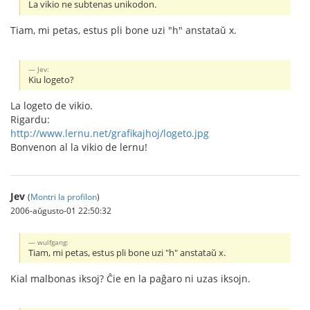
La vikio ne subtenas unikodon.
Tiam, mi petas, estus pli bone uzi "h" anstataŭ x.
Jev:
Kiu logeto?
La logeto de vikio.
Rigardu:
http://www.lernu.net/grafikajhoj/logeto.jpg
Bonvenon al la vikio de lernu!
Jev
(
Montri la profilon
)
2006-aŭgusto-01 22:50:32
wulfgang:
Tiam, mi petas, estus pli bone uzi "h" anstataŭ x.
Kial malbonas iksoj? Ĉie en la paĝaro ni uzas iksojn.