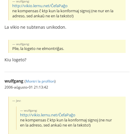
wulfgang:
http://vikio.lernu.net/ĈefaPaĝo
ne kompensas ĉ ktp kun la konformaj signoj (ne nur en la
adreso, sed ankaŭ ne en la teksto!)
La vikio ne subtenas unikodon.
wulfgang:
Plie, la logeto ne elmontriĝas.
Kiu logeto?
wulfgang
(
Montri la profilon
)
2006-aŭgusto-01 21:13:42
Jev:
wulfgang:
http://vikio.lernu.net/ĈefaPaĝo
ne kompensas ĉ ktp kun la konformaj signoj (ne nur
en la adreso, sed ankaŭ ne en la teksto!)