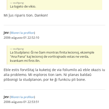
wulfgang:
La logeto de vikio.
Mi ĵus riparis tion. Dankon!
Jev
(
Montri la profilon
)
2006-aŭgusto-01 22:52:10
wulfgang:
La Studplano: Ĝi ne ĉiam montras finita lecionoj, ekzemple
"Ana Pana" kaj lecionoj de vorttrajnado estas ne verda,
kvankam mi finis ilin.
Eble estis forviŝitaj la kuketoj de via foliumilo aŭ eble okazis iu
alia problemo. Mi esploros tion iam. Ni planas baldaŭ
plibonigi la studplanon, por ke ĝi funkciu pli bone.
Jev
(
Montri la profilon
)
2006-aŭgusto-01 22:53:51