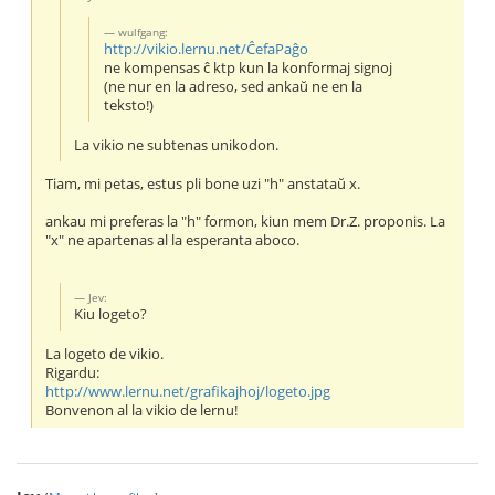
wulfgang:
http://vikio.lernu.net/ĈefaPaĝo
ne kompensas ĉ ktp kun la konformaj signoj
(ne nur en la adreso, sed ankaŭ ne en la
teksto!)
La vikio ne subtenas unikodon.
Tiam, mi petas, estus pli bone uzi "h" anstataŭ x.
ankau mi preferas la "h" formon, kiun mem Dr.Z. proponis. La
"x" ne apartenas al la esperanta aboco.
Jev:
Kiu logeto?
La logeto de vikio.
Rigardu:
http://www.lernu.net/grafikajhoj/logeto.jpg
Bonvenon al la vikio de lernu!