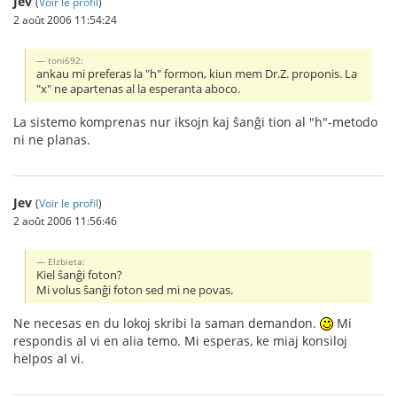
Jev
(
Voir le profil
)
2 août 2006 11:54:24
toni692:
ankau mi preferas la "h" formon, kiun mem Dr.Z. proponis. La
"x" ne apartenas al la esperanta aboco.
La sistemo komprenas nur iksojn kaj ŝanĝi tion al "h"-metodo
ni ne planas.
Jev
(
Voir le profil
)
2 août 2006 11:56:46
Elzbieta:
Kiel ŝanĝi foton?
Mi volus ŝanĝi foton sed mi ne povas.
Ne necesas en du lokoj skribi la saman demandon.
Mi
respondis al vi en alia temo. Mi esperas, ke miaj konsiloj
helpos al vi.