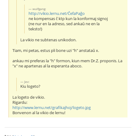
wulfgang:
http://vikio.lernu.net/ĈefaPaĝo
ne kompensas ĉ ktp kun la konformaj signoj
(ne nur en la adreso, sed ankaŭ ne en la
teksto!)
La vikio ne subtenas unikodon.
Tiam, mi petas, estus pli bone uzi "h" anstataŭ x.
ankau mi preferas la "h" formon, kiun mem Dr.Z. proponis. La
"x" ne apartenas al la esperanta aboco.
Jev:
Kiu logeto?
La logeto de vikio.
Rigardu:
http://www.lernu.net/grafikajhoj/logeto.jpg
Bonvenon al la vikio de lernu!