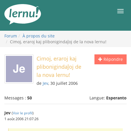
Aller
au
Men
contenu
Forum
À propos du site
Cimoj, eraroj kaj plibonigindaĵoj de la nova lernu!
Cimoj, eraroj kaj
Répondre
plibonigindaĵoj de
la nova lernu!
de
Jev
, 30 juillet 2006
Messages :
50
Langue:
Esperanto
Jev
(
Voir le profil
)
1 août 2006 21:07:26