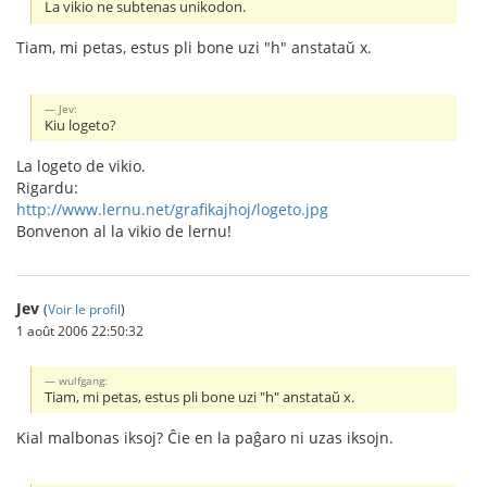
La vikio ne subtenas unikodon.
Tiam, mi petas, estus pli bone uzi "h" anstataŭ x.
Jev:
Kiu logeto?
La logeto de vikio.
Rigardu:
http://www.lernu.net/grafikajhoj/logeto.jpg
Bonvenon al la vikio de lernu!
Jev
(
Voir le profil
)
1 août 2006 22:50:32
wulfgang:
Tiam, mi petas, estus pli bone uzi "h" anstataŭ x.
Kial malbonas iksoj? Ĉie en la paĝaro ni uzas iksojn.