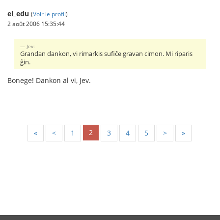
el_edu
(
Voir le profil
)
2 août 2006 15:35:44
Jev:
Grandan dankon, vi rimarkis sufiĉe gravan cimon. Mi riparis
ĝin.
Bonege! Dankon al vi, Jev.
2
«
<
1
3
4
5
>
»