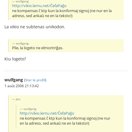
wulfgang:
http://vikio.lernu.net/ĈefaPaĝo
ne kompensas ĉ ktp kun la konformaj signoj (ne nur en la
adreso, sed ankaŭ ne en la teksto!)
La vikio ne subtenas unikodon.
wulfgang:
Plie, la logeto ne elmontriĝas.
Kiu logeto?
wulfgang
(
Voir le profil
)
1 août 2006 21:13:42
Jev:
wulfgang:
http://vikio.lernu.net/ĈefaPaĝo
ne kompensas ĉ ktp kun la konformaj signoj (ne nur
en la adreso, sed ankaŭ ne en la teksto!)