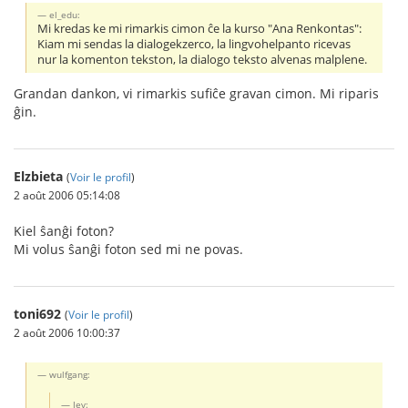
el_edu:
Mi kredas ke mi rimarkis cimon ĉe la kurso "Ana Renkontas":
Kiam mi sendas la dialogekzerco, la lingvohelpanto ricevas
nur la komenton tekston, la dialogo teksto alvenas malplene.
Grandan dankon, vi rimarkis sufiĉe gravan cimon. Mi riparis
ĝin.
Elzbieta
(
Voir le profil
)
2 août 2006 05:14:08
Kiel ŝanĝi foton?
Mi volus ŝanĝi foton sed mi ne povas.
toni692
(
Voir le profil
)
2 août 2006 10:00:37
wulfgang:
Jev: