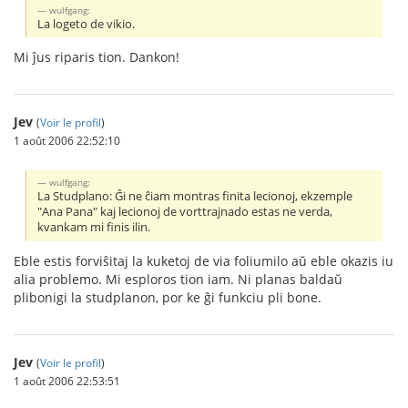
wulfgang:
La logeto de vikio.
Mi ĵus riparis tion. Dankon!
Jev
(
Voir le profil
)
1 août 2006 22:52:10
wulfgang:
La Studplano: Ĝi ne ĉiam montras finita lecionoj, ekzemple
"Ana Pana" kaj lecionoj de vorttrajnado estas ne verda,
kvankam mi finis ilin.
Eble estis forviŝitaj la kuketoj de via foliumilo aŭ eble okazis iu
alia problemo. Mi esploros tion iam. Ni planas baldaŭ
plibonigi la studplanon, por ke ĝi funkciu pli bone.
Jev
(
Voir le profil
)
1 août 2006 22:53:51