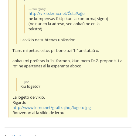
wulfgang:
http://vikio.lernu.net/ĈefaPaĝo
ne kompensas ĉ ktp kun la konformaj signoj
(ne nur en la adreso, sed ankaŭ ne en la
teksto!)
La vikio ne subtenas unikodon.
Tiam, mi petas, estus pli bone uzi "h" anstataŭ x.
ankau mi preferas la "h" formon, kiun mem Dr.Z. proponis. La
"x" ne apartenas al la esperanta aboco.
Jev:
Kiu logeto?
La logeto de vikio.
Rigardu:
http://www.lernu.net/grafikajhoj/logeto.jpg
Bonvenon al la vikio de lernu!