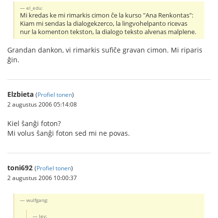
el_edu:
Mi kredas ke mi rimarkis cimon ĉe la kurso "Ana Renkontas":
Kiam mi sendas la dialogekzerco, la lingvohelpanto ricevas
nur la komenton tekston, la dialogo teksto alvenas malplene.
Grandan dankon, vi rimarkis sufiĉe gravan cimon. Mi riparis
ĝin.
Elzbieta
(
Profiel tonen
)
2 augustus 2006 05:14:08
Kiel ŝanĝi foton?
Mi volus ŝanĝi foton sed mi ne povas.
toni692
(
Profiel tonen
)
2 augustus 2006 10:00:37
wulfgang:
Jev: