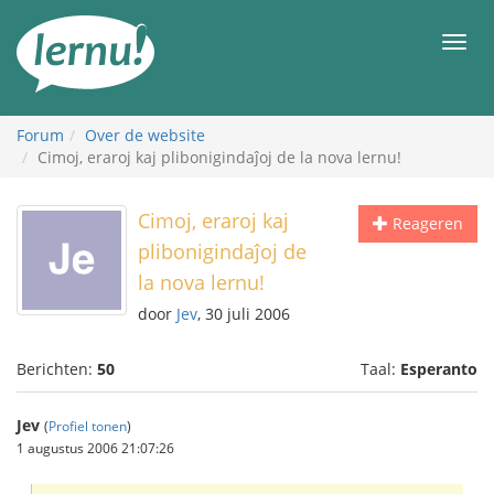
Naar
de
Men
inhoud
Forum
Over de website
Cimoj, eraroj kaj plibonigindaĵoj de la nova lernu!
Cimoj, eraroj kaj
Reageren
plibonigindaĵoj de
la nova lernu!
door
Jev
, 30 juli 2006
Berichten:
50
Taal:
Esperanto
Jev
(
Profiel tonen
)
1 augustus 2006 21:07:26