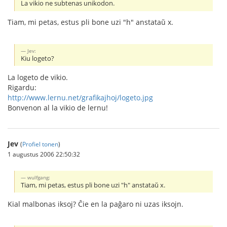
La vikio ne subtenas unikodon.
Tiam, mi petas, estus pli bone uzi "h" anstataŭ x.
Jev:
Kiu logeto?
La logeto de vikio.
Rigardu:
http://www.lernu.net/grafikajhoj/logeto.jpg
Bonvenon al la vikio de lernu!
Jev
(
Profiel tonen
)
1 augustus 2006 22:50:32
wulfgang:
Tiam, mi petas, estus pli bone uzi "h" anstataŭ x.
Kial malbonas iksoj? Ĉie en la paĝaro ni uzas iksojn.