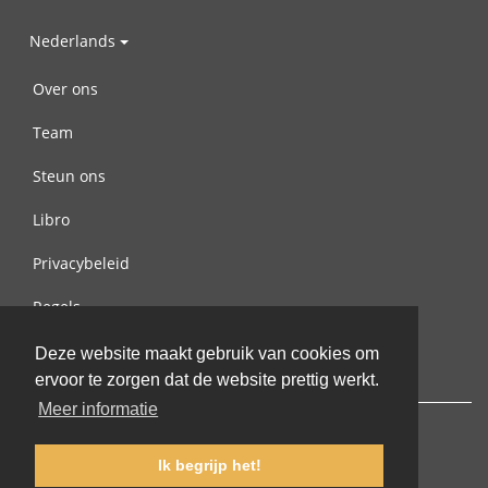
Nederlands
Over ons
Team
Steun ons
Libro
Privacybeleid
Regels
Contact met ons opnemen
Deze website maakt gebruik van cookies om
ervoor te zorgen dat de website prettig werkt.
Meer informatie
Ik begrijp het!