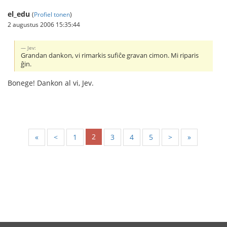
el_edu
(
Profiel tonen
)
2 augustus 2006 15:35:44
Jev:
Grandan dankon, vi rimarkis sufiĉe gravan cimon. Mi riparis
ĝin.
Bonege! Dankon al vi, Jev.
2
«
<
1
3
4
5
>
»