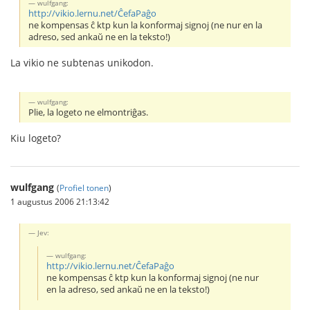
wulfgang:
http://vikio.lernu.net/ĈefaPaĝo
ne kompensas ĉ ktp kun la konformaj signoj (ne nur en la
adreso, sed ankaŭ ne en la teksto!)
La vikio ne subtenas unikodon.
wulfgang:
Plie, la logeto ne elmontriĝas.
Kiu logeto?
wulfgang
(
Profiel tonen
)
1 augustus 2006 21:13:42
Jev:
wulfgang:
http://vikio.lernu.net/ĈefaPaĝo
ne kompensas ĉ ktp kun la konformaj signoj (ne nur
en la adreso, sed ankaŭ ne en la teksto!)