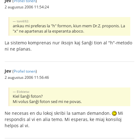
Jev
(
Profiel tonen
)
2 augustus 2006 11:54:24
toni692:
ankau mi preferas la "h" formon, kiun mem Dr.Z. proponis. La
"x" ne apartenas al la esperanta aboco.
La sistemo komprenas nur iksojn kaj ŝanĝi tion al "h"-metodo
ni ne planas.
Jev
(
Profiel tonen
)
2 augustus 2006 11:56:46
Elzbieta:
Kiel ŝanĝi foton?
Mi volus ŝanĝi foton sed mi ne povas.
Ne necesas en du lokoj skribi la saman demandon.
Mi
respondis al vi en alia temo. Mi esperas, ke miaj konsiloj
helpos al vi.