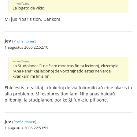
wulfgang:
La logeto de vikio.
Mi ĵus riparis tion. Dankon!
Jev
(
Profiel tonen
)
1 augustus 2006 22:52:10
wulfgang:
La Studplano: Ĝi ne ĉiam montras finita lecionoj, ekzemple
"Ana Pana" kaj lecionoj de vorttrajnado estas ne verda,
kvankam mi finis ilin.
Eble estis forviŝitaj la kuketoj de via foliumilo aŭ eble okazis iu
alia problemo. Mi esploros tion iam. Ni planas baldaŭ
plibonigi la studplanon, por ke ĝi funkciu pli bone.
Jev
(
Profiel tonen
)
1 augustus 2006 22:53:51