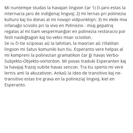
Mi nuntempe studas la havajan lingvon ĉar 1) ĉi-jaro estas la
internacia jaro de indiĝenaj lingvoj; 2) mi lernas pri polinezia
kulturo kaj tio donas al mi novajn vidpunktojn; 3) mi ekde mia
infanaĝo scivolis pri la vivo en Polinezio - miaj gepatroj
regalas al mi tiam vespermanĝon en polinezia restoracio por
festi naskiĝtagon kaj tio vekis mian scivolon.
Se iu ĉi-tie scipovas aŭ la tahitian, la maorian aŭ rillatitan
lingvon mi ŝatus komuniki kun tiu. Esperanto vere helpas al
mi kompreni la polinezian gramatikon ĉar ĝi havas Verbo-
Subjekto-Objekto-vortordon. Mi povas traduki Esperanten kaj
la havajaj frazoj subite havas sencon. Tra tiu sperto mi vere
lernis ami la akuzativon. Ankaŭ la ideo de transitivo kaj ne-
transitivo estas tre grava en la polineziaj lingvoj, kiel en
Esperanto.