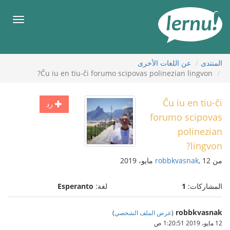
لى
لمحتويات
قائمة
طعام
المنتدى
عن اللغات الأخرى
Ĉu iu en tiu-ĉi forumo scipovas polinezian lingvon?
Ĉu iu en tiu-ĉi
رد
forumo scipovas
polinezian
lingvon?
من
, 12 مايو، 2019
robbkvasnak
المشاركات:
1
لغة:
Esperanto
robbkvasnak
(
عرض الملف الشخصي
)
12 مايو، 2019 1:20:51 ص