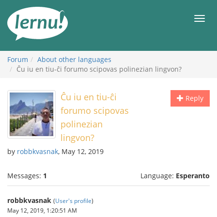
Skip
to
Men
the
content
Forum
About other languages
Ĉu iu en tiu-ĉi forumo scipovas polinezian lingvon?
Ĉu iu en tiu-ĉi
Reply
forumo scipovas
polinezian
lingvon?
by
robbkvasnak
, May 12, 2019
Messages:
1
Language:
Esperanto
robbkvasnak
(
User's profile
)
May 12, 2019, 1:20:51 AM