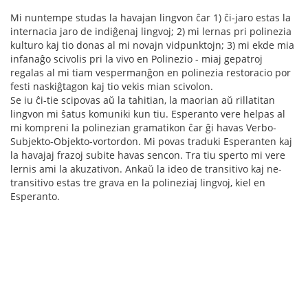
Mi nuntempe studas la havajan lingvon ĉar 1) ĉi-jaro estas la
internacia jaro de indiĝenaj lingvoj; 2) mi lernas pri polinezia
kulturo kaj tio donas al mi novajn vidpunktojn; 3) mi ekde mia
infanaĝo scivolis pri la vivo en Polinezio - miaj gepatroj
regalas al mi tiam vespermanĝon en polinezia restoracio por
festi naskiĝtagon kaj tio vekis mian scivolon.
Se iu ĉi-tie scipovas aŭ la tahitian, la maorian aŭ rillatitan
lingvon mi ŝatus komuniki kun tiu. Esperanto vere helpas al
mi kompreni la polinezian gramatikon ĉar ĝi havas Verbo-
Subjekto-Objekto-vortordon. Mi povas traduki Esperanten kaj
la havajaj frazoj subite havas sencon. Tra tiu sperto mi vere
lernis ami la akuzativon. Ankaŭ la ideo de transitivo kaj ne-
transitivo estas tre grava en la polineziaj lingvoj, kiel en
Esperanto.