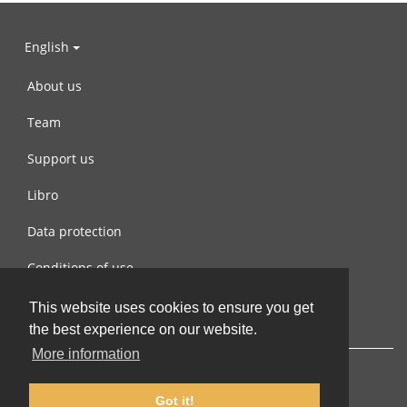
English
About us
Team
Support us
Libro
Data protection
Conditions of use
Contact us
This website uses cookies to ensure you get
the best experience on our website.
More information
Got it!