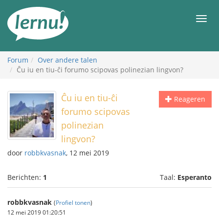
Naar
de
Men
inhoud
Forum
Over andere talen
Ĉu iu en tiu-ĉi forumo scipovas polinezian lingvon?
Ĉu iu en tiu-ĉi
Reageren
forumo scipovas
polinezian
lingvon?
door
robbkvasnak
, 12 mei 2019
Berichten:
1
Taal:
Esperanto
robbkvasnak
(
Profiel tonen
)
12 mei 2019 01:20:51