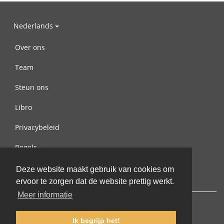
Nederlands
Over ons
Team
Steun ons
Libro
Privacybeleid
Regels
Contact met ons opnemen
Deze website maakt gebruik van cookies om
ervoor te zorgen dat de website prettig werkt.
Meer informatie
Ik begrijp het!