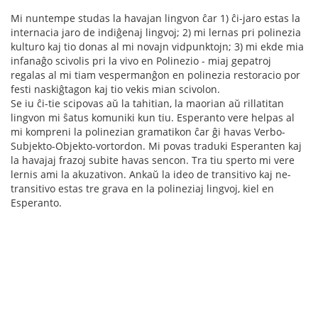
Mi nuntempe studas la havajan lingvon ĉar 1) ĉi-jaro estas la
internacia jaro de indiĝenaj lingvoj; 2) mi lernas pri polinezia
kulturo kaj tio donas al mi novajn vidpunktojn; 3) mi ekde mia
infanaĝo scivolis pri la vivo en Polinezio - miaj gepatroj
regalas al mi tiam vespermanĝon en polinezia restoracio por
festi naskiĝtagon kaj tio vekis mian scivolon.
Se iu ĉi-tie scipovas aŭ la tahitian, la maorian aŭ rillatitan
lingvon mi ŝatus komuniki kun tiu. Esperanto vere helpas al
mi kompreni la polinezian gramatikon ĉar ĝi havas Verbo-
Subjekto-Objekto-vortordon. Mi povas traduki Esperanten kaj
la havajaj frazoj subite havas sencon. Tra tiu sperto mi vere
lernis ami la akuzativon. Ankaŭ la ideo de transitivo kaj ne-
transitivo estas tre grava en la polineziaj lingvoj, kiel en
Esperanto.