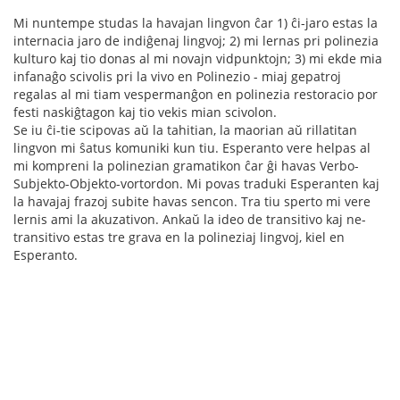
Mi nuntempe studas la havajan lingvon ĉar 1) ĉi-jaro estas la
internacia jaro de indiĝenaj lingvoj; 2) mi lernas pri polinezia
kulturo kaj tio donas al mi novajn vidpunktojn; 3) mi ekde mia
infanaĝo scivolis pri la vivo en Polinezio - miaj gepatroj
regalas al mi tiam vespermanĝon en polinezia restoracio por
festi naskiĝtagon kaj tio vekis mian scivolon.
Se iu ĉi-tie scipovas aŭ la tahitian, la maorian aŭ rillatitan
lingvon mi ŝatus komuniki kun tiu. Esperanto vere helpas al
mi kompreni la polinezian gramatikon ĉar ĝi havas Verbo-
Subjekto-Objekto-vortordon. Mi povas traduki Esperanten kaj
la havajaj frazoj subite havas sencon. Tra tiu sperto mi vere
lernis ami la akuzativon. Ankaŭ la ideo de transitivo kaj ne-
transitivo estas tre grava en la polineziaj lingvoj, kiel en
Esperanto.