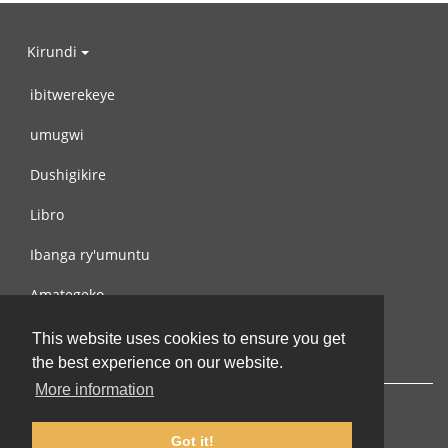
Kirundi
ibitwerekeye
umugwi
Dushigikire
Libro
Ibanga ry'umuntu
Amategeko
Turondere
This website uses cookies to ensure you get
the best experience on our website.
More information
Got it!