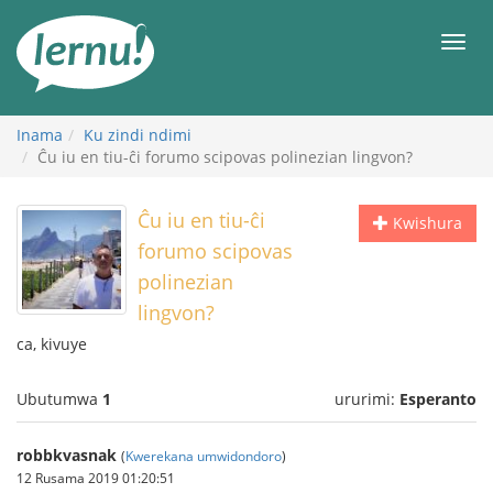
Ku
rupapuro
Urut
rw'ibirimwo
Inama
Ku zindi ndimi
Ĉu iu en tiu-ĉi forumo scipovas polinezian lingvon?
Ĉu iu en tiu-ĉi
Kwishura
forumo scipovas
polinezian
lingvon?
ca, kivuye
Ubutumwa
1
ururimi:
Esperanto
robbkvasnak
(
Kwerekana umwidondoro
)
12 Rusama 2019 01:20:51