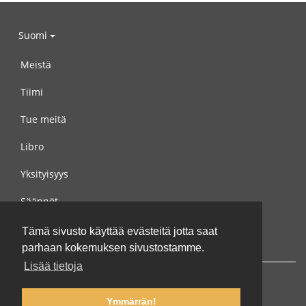
Suomi
Meistä
Tiimi
Tue meitä
Libro
Yksityisyys
Säännöt
Ota yhteyttä meihin
Tämä sivusto käyttää evästeitä jotta saat
parhaan kokemuksen sivustostamme.
Lisää tietoja
Ymmärrän!