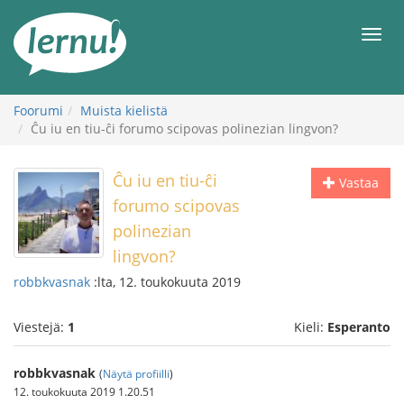
Tästä
sisältöön
Men
Foorumi
Muista kielistä
Ĉu iu en tiu-ĉi forumo scipovas polinezian lingvon?
Ĉu iu en tiu-ĉi
Vastaa
forumo scipovas
polinezian
lingvon?
robbkvasnak
:lta, 12. toukokuuta 2019
Viestejä:
1
Kieli:
Esperanto
robbkvasnak
(
Näytä profiilli
)
12. toukokuuta 2019 1.20.51