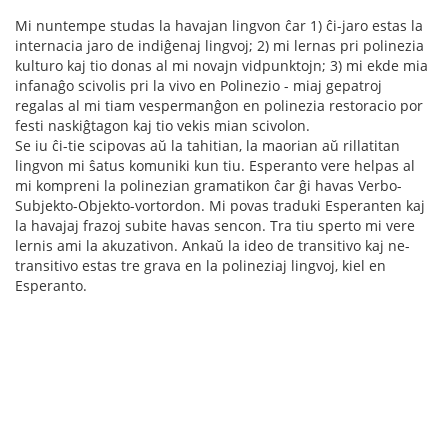
Mi nuntempe studas la havajan lingvon ĉar 1) ĉi-jaro estas la
internacia jaro de indiĝenaj lingvoj; 2) mi lernas pri polinezia
kulturo kaj tio donas al mi novajn vidpunktojn; 3) mi ekde mia
infanaĝo scivolis pri la vivo en Polinezio - miaj gepatroj
regalas al mi tiam vespermanĝon en polinezia restoracio por
festi naskiĝtagon kaj tio vekis mian scivolon.
Se iu ĉi-tie scipovas aŭ la tahitian, la maorian aŭ rillatitan
lingvon mi ŝatus komuniki kun tiu. Esperanto vere helpas al
mi kompreni la polinezian gramatikon ĉar ĝi havas Verbo-
Subjekto-Objekto-vortordon. Mi povas traduki Esperanten kaj
la havajaj frazoj subite havas sencon. Tra tiu sperto mi vere
lernis ami la akuzativon. Ankaŭ la ideo de transitivo kaj ne-
transitivo estas tre grava en la polineziaj lingvoj, kiel en
Esperanto.