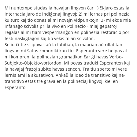
Mi nuntempe studas la havajan lingvon ĉar 1) ĉi-jaro estas la
internacia jaro de indiĝenaj lingvoj; 2) mi lernas pri polinezia
kulturo kaj tio donas al mi novajn vidpunktojn; 3) mi ekde mia
infanaĝo scivolis pri la vivo en Polinezio - miaj gepatroj
regalas al mi tiam vespermanĝon en polinezia restoracio por
festi naskiĝtagon kaj tio vekis mian scivolon.
Se iu ĉi-tie scipovas aŭ la tahitian, la maorian aŭ rillatitan
lingvon mi ŝatus komuniki kun tiu. Esperanto vere helpas al
mi kompreni la polinezian gramatikon ĉar ĝi havas Verbo-
Subjekto-Objekto-vortordon. Mi povas traduki Esperanten kaj
la havajaj frazoj subite havas sencon. Tra tiu sperto mi vere
lernis ami la akuzativon. Ankaŭ la ideo de transitivo kaj ne-
transitivo estas tre grava en la polineziaj lingvoj, kiel en
Esperanto.