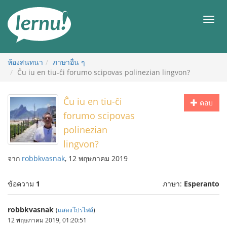
ไป
ยัง
เมนู
สารบัญ
ห้องสนทนา
ภาษาอื่น ๆ
Ĉu iu en tiu-ĉi forumo scipovas polinezian lingvon?
Ĉu iu en tiu-ĉi
ตอบ
forumo scipovas
polinezian
lingvon?
จาก
robbkvasnak
, 12 พฤษภาคม 2019
ข้อความ
1
ภาษา:
Esperanto
robbkvasnak
(
แสดงโปรไฟล์
)
12 พฤษภาคม 2019, 01:20:51