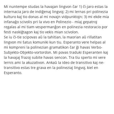
Mi nuntempe studas la havajan lingvon ĉar 1) ĉi-jaro estas la
internacia jaro de indiĝenaj lingvoj; 2) mi lernas pri polinezia
kulturo kaj tio donas al mi novajn vidpunktojn; 3) mi ekde mia
infanaĝo scivolis pri la vivo en Polinezio - miaj gepatroj
regalas al mi tiam vespermanĝon en polinezia restoracio por
festi naskiĝtagon kaj tio vekis mian scivolon.
Se iu ĉi-tie scipovas aŭ la tahitian, la maorian aŭ rillatitan
lingvon mi ŝatus komuniki kun tiu. Esperanto vere helpas al
mi kompreni la polinezian gramatikon ĉar ĝi havas Verbo-
Subjekto-Objekto-vortordon. Mi povas traduki Esperanten kaj
la havajaj frazoj subite havas sencon. Tra tiu sperto mi vere
lernis ami la akuzativon. Ankaŭ la ideo de transitivo kaj ne-
transitivo estas tre grava en la polineziaj lingvoj, kiel en
Esperanto.