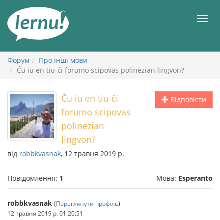
До
змісту
Мен
Форум
Про інші мови
Ĉu iu en tiu-ĉi forumo scipovas polinezian lingvon?
Ĉu iu en tiu-ĉi
Відповісти
forumo scipovas
polinezian
lingvon?
від
robbkvasnak
, 12 травня 2019 р.
Повідомлення:
1
Мова:
Esperanto
robbkvasnak
(
Переглянути профіль
)
12 травня 2019 р. 01:20:51