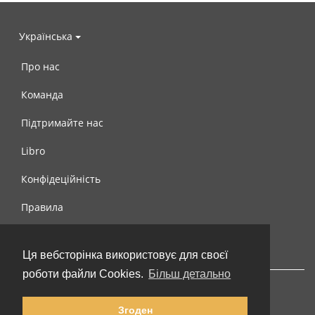
Українська
Про нас
Команда
Підтримайте нас
Libro
Конфідеційність
Правила
Контакти
Ця вебсторінка використовує для своєї
роботи файли Cookies.
Більш детально
Згоден