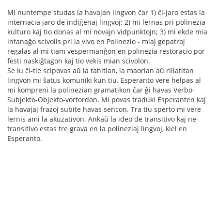
Mi nuntempe studas la havajan lingvon ĉar 1) ĉi-jaro estas la
internacia jaro de indiĝenaj lingvoj; 2) mi lernas pri polinezia
kulturo kaj tio donas al mi novajn vidpunktojn; 3) mi ekde mia
infanaĝo scivolis pri la vivo en Polinezio - miaj gepatroj
regalas al mi tiam vespermanĝon en polinezia restoracio por
festi naskiĝtagon kaj tio vekis mian scivolon.
Se iu ĉi-tie scipovas aŭ la tahitian, la maorian aŭ rillatitan
lingvon mi ŝatus komuniki kun tiu. Esperanto vere helpas al
mi kompreni la polinezian gramatikon ĉar ĝi havas Verbo-
Subjekto-Objekto-vortordon. Mi povas traduki Esperanten kaj
la havajaj frazoj subite havas sencon. Tra tiu sperto mi vere
lernis ami la akuzativon. Ankaŭ la ideo de transitivo kaj ne-
transitivo estas tre grava en la polineziaj lingvoj, kiel en
Esperanto.