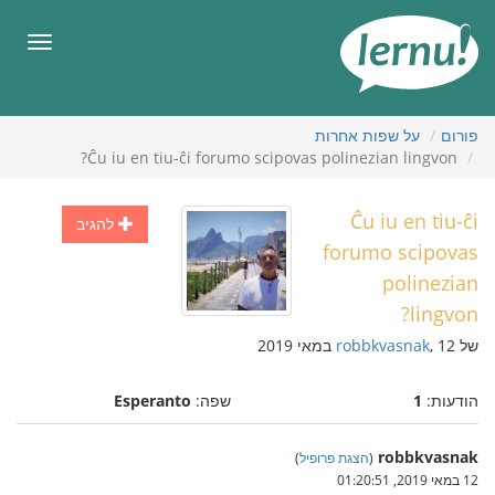
תוכן
עניינים
תפריט
פורום
על שפות אחרות
Ĉu iu en tiu-ĉi forumo scipovas polinezian lingvon?
Ĉu iu en tiu-ĉi
להגיב
forumo scipovas
polinezian
lingvon?
של
, 12 במאי 2019
robbkvasnak
הודעות:
1
שפה:
Esperanto
robbkvasnak
(
הצגת פרופיל
)
12 במאי 2019, 01:20:51