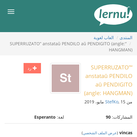
لى
لمحتويات
قائمة
طعام
المنتدى
العاب لغوية
“SUPERRUZATO” anstataŭ PENDILO aŭ PENDIGITO (angle:
HANGMAN)
“SUPERRUZATO”
رد
anstataŭ PENDILO
aŭ PENDIGITO
(angle: HANGMAN)
من
, 15 مايو، 2019
StefKo
المشاركات:
90
لغة:
Esperanto
vincas
(
عرض الملف الشخصي
)