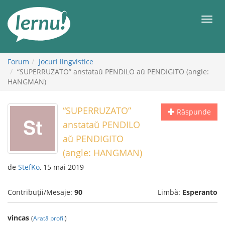
Mergi
la
Meni
conținut
Forum
Jocuri lingvistice
“SUPERRUZATO” anstataŭ PENDILO aŭ PENDIGITO (angle:
HANGMAN)
“SUPERRUZATO”
Răspunde
anstataŭ PENDILO
aŭ PENDIGITO
(angle: HANGMAN)
de
StefKo
, 15 mai 2019
Contribuții/Mesaje:
90
Limbă:
Esperanto
vincas
(
Arată profil
)