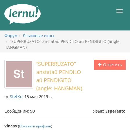
К
содержанию
Мен
Форум
Языковые игры
“SUPERRUZATO” anstataŭ PENDILO aŭ PENDIGITO (angle:
HANGMAN)
“SUPERRUZATO”
Ответить
anstataŭ PENDILO
aŭ PENDIGITO
(angle: HANGMAN)
от
StefKo
, 15 мая 2019 г.
Сообщений:
90
Язык:
Esperanto
vincas
(
Показать профиль
)