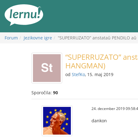
K
vsebini
Forum
Jezikovne igre
“SUPERRUZATO” anstataŭ PENDILO aŭ
“SUPERRUZATO” anst
HANGMAN)
od
StefKo
, 15. maj 2019
Sporočila:
90
24. december 2019 09:58:
dankon