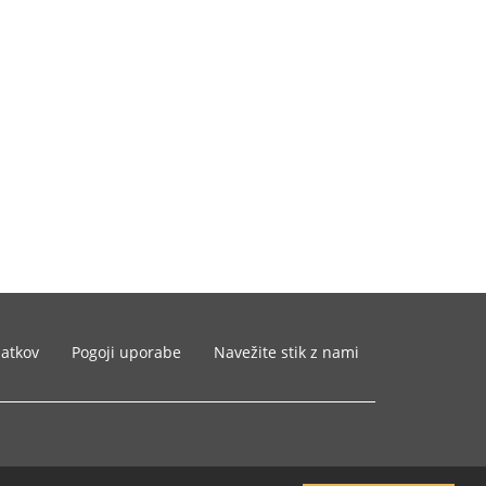
datkov
Pogoji uporabe
Navežite stik z nami