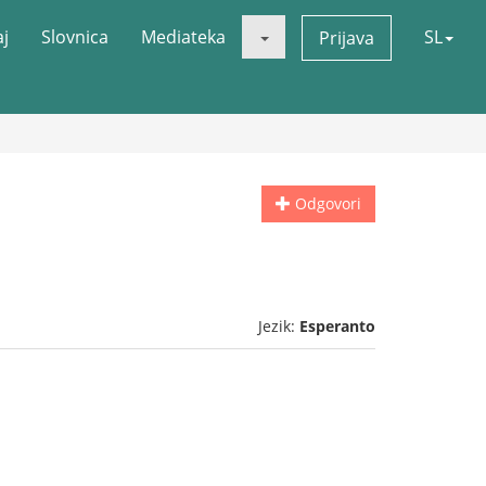
aj
Slovnica
Mediateka
SL
Prijava
Odgovori
Jezik:
Esperanto