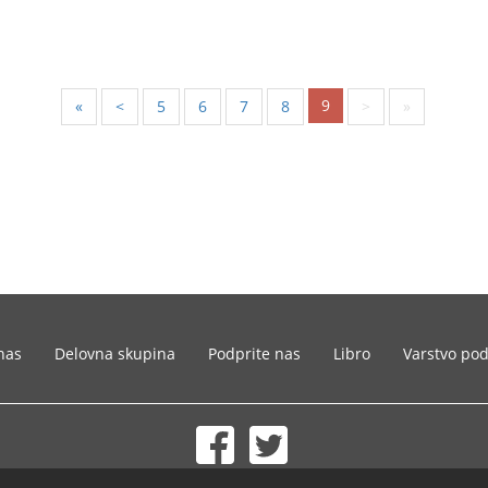
9
«
<
5
6
7
8
>
»
nas
Delovna skupina
Podprite nas
Libro
Varstvo po