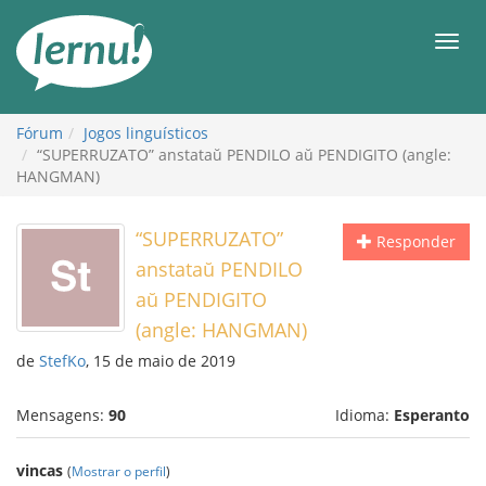
Ir
ao
Men
conteúdo
Fórum
Jogos linguísticos
“SUPERRUZATO” anstataŭ PENDILO aŭ PENDIGITO (angle:
HANGMAN)
“SUPERRUZATO”
Responder
anstataŭ PENDILO
aŭ PENDIGITO
(angle: HANGMAN)
de
StefKo
, 15 de maio de 2019
Mensagens:
90
Idioma:
Esperanto
vincas
(
Mostrar o perfil
)