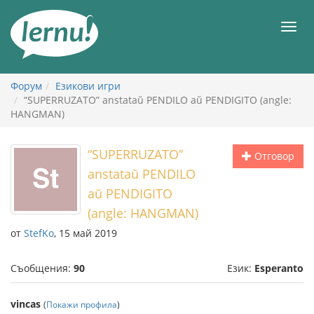
Към
съдържанието
Мен
Форум
Езикови игри
“SUPERRUZATO” anstataŭ PENDILO aŭ PENDIGITO (angle:
HANGMAN)
“SUPERRUZATO”
Отговор
anstataŭ PENDILO
aŭ PENDIGITO
(angle: HANGMAN)
от
StefKo
, 15 май 2019
Съобщения:
90
Език:
Esperanto
vincas
(
Покажи профила
)