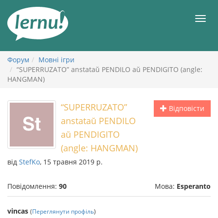
До
змісту
Мен
Форум
Мовні ігри
“SUPERRUZATO” anstataŭ PENDILO aŭ PENDIGITO (angle:
HANGMAN)
“SUPERRUZATO”
Відповісти
anstataŭ PENDILO
aŭ PENDIGITO
(angle: HANGMAN)
від
StefKo
, 15 травня 2019 р.
Повідомлення:
90
Мова:
Esperanto
vincas
(
Переглянути профіль
)