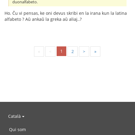
duonalfabeto.
Ho. Ĉu vi pensas, ke oni devus skribi en la irana kun la latina
alfabeto ? Aŭ ankaŭ la greka aŭ aliaj..?
1
«
<
2
>
»
Català
Qui som