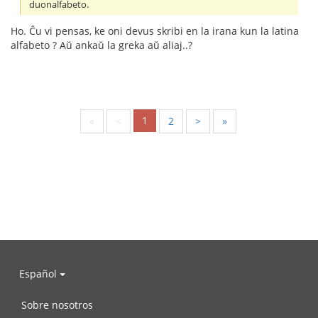
duonalfabeto.
Ho. Ĉu vi pensas, ke oni devus skribi en la irana kun la latina
alfabeto ? Aŭ ankaŭ la greka aŭ aliaj..?
1
«
<
2
>
»
Español
Sobre nosotros