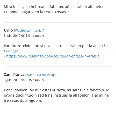
Mi volus legi la hebrean alfabeton, aŭ la araban alfabeton.
Ĉu bonaj paĝaroj en la reto ekzistas ?
Urho
(
Wasifu wa mtumiaji
)
3 Julai 2019 9:11:01 asubuhi
Parenteze, ekde nun vi povas lerni la araban per la angla ĉe
Duolingo
:
•
https://www.duolingo.com/course/ar/en/Learn-Arabic
Zam_franca
(
Wasifu wa mtumiaji
)
3 Julai 2019 9:19:35 asubuhi
Bone, dankon. Mi nur estas kurioza, mi ŝatas la alfabetojn. Mi
provis duolinguo-n sed li ne instruas la alfabeton. Tial mi ne
tre ŝatas duolinguo-n.