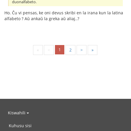
duonalfabeto.
Ho. Ĉu vi pensas, ke oni devus skribi en la irana kun la latina
alfabeto ? Aŭ ankaŭ la greka aŭ aliaj..?
1
«
<
2
>
»
Kiswahili
Kuhusu sisi