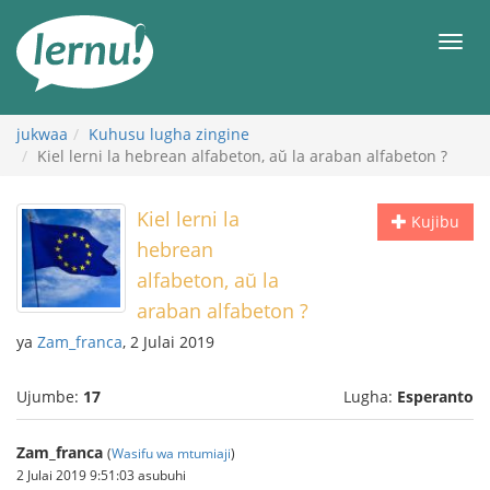
Kwa
maudhui
orod
jukwaa
Kuhusu lugha zingine
Kiel lerni la hebrean alfabeton, aŭ la araban alfabeton ?
Kiel lerni la
Kujibu
hebrean
alfabeton, aŭ la
araban alfabeton ?
ya
Zam_franca
, 2 Julai 2019
Ujumbe:
17
Lugha:
Esperanto
Zam_franca
(
Wasifu wa mtumiaji
)
2 Julai 2019 9:51:03 asubuhi