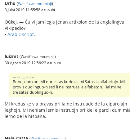
Urho
(
Wasifu wa mtumiaji
)
3 Julai 2019 11:55:58 asubuhi
Oŭkej. — Ĉu vi jam legis jenan artikolon de la anglalingva
Vikipedio?
•
Arabic scribt
.
luizmt
(Wasifu wa mtumiaji)
30 Agosti 2019 12:56:22 asubuhi
Zam_franca:
Bone, dankon. Mi nur estas kurioza, mi ŝatas la alfabetojn. Mi
provis duolinguo-n sed li ne instruas la alfabeton. Tial mi ne
tre ŝatas duolinguo-n.
Mi kredas ke via pravas pri la ne instruado de la elparolajn
leghojn. Mi neniam lernis instruojn pri kiel elparoli dum mia
lerno de la hispana.
Nala_Cat15
(
Wasifu wa mtumiaji
)