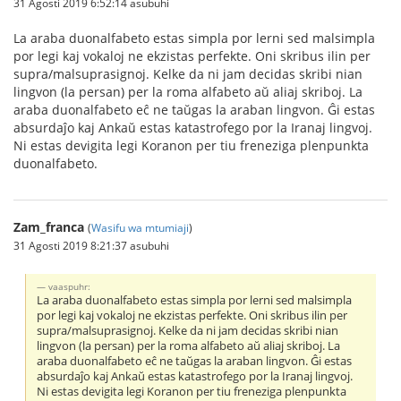
31 Agosti 2019 6:52:14 asubuhi
La araba duonalfabeto estas simpla por lerni sed malsimpla
por legi kaj vokaloj ne ekzistas perfekte. Oni skribus ilin per
supra/malsuprasignoj. Kelke da ni jam decidas skribi nian
lingvon (la persan) per la roma alfabeto aŭ aliaj skriboj. La
araba duonalfabeto eĉ ne taŭgas la araban lingvon. Ĝi estas
absurdaĵo kaj Ankaŭ estas katastrofego por la Iranaj lingvoj.
Ni estas devigita legi Koranon per tiu freneziga plenpunkta
duonalfabeto.
Zam_franca
(
Wasifu wa mtumiaji
)
31 Agosti 2019 8:21:37 asubuhi
vaaspuhr:
La araba duonalfabeto estas simpla por lerni sed malsimpla
por legi kaj vokaloj ne ekzistas perfekte. Oni skribus ilin per
supra/malsuprasignoj. Kelke da ni jam decidas skribi nian
lingvon (la persan) per la roma alfabeto aŭ aliaj skriboj. La
araba duonalfabeto eĉ ne taŭgas la araban lingvon. Ĝi estas
absurdaĵo kaj Ankaŭ estas katastrofego por la Iranaj lingvoj.
Ni estas devigita legi Koranon per tiu freneziga plenpunkta