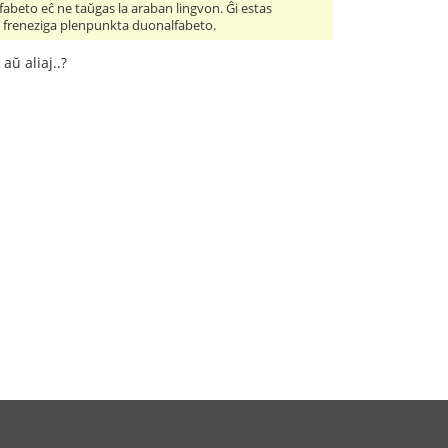
lfabeto eĉ ne taŭgas la araban lingvon. Ĝi estas
iu freneziga plenpunkta duonalfabeto.
aŭ aliaj..?