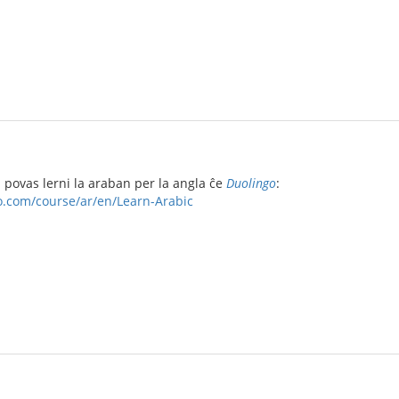
 povas lerni la araban per la angla ĉe
Duolingo
:
o.com/course/ar/en/Learn-Arabic