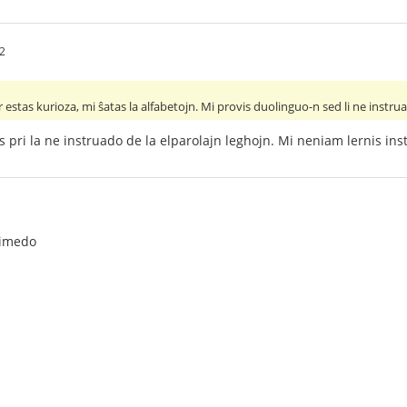
2
estas kurioza, mi ŝatas la alfabetojn. Mi provis duolinguo-n sed li ne instruas
s pri la ne instruado de la elparolajn leghojn. Mi neniam lernis ins
rimedo