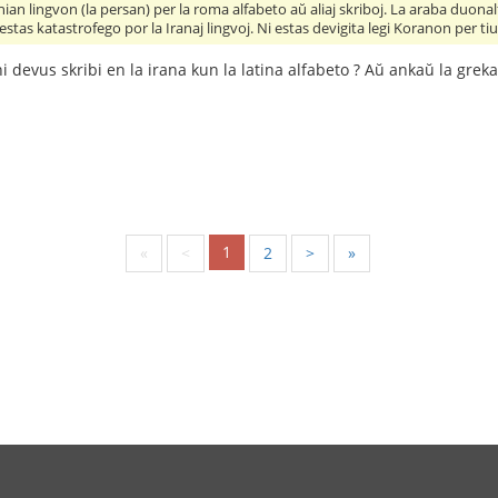
 nian lingvon (la persan) per la roma alfabeto aŭ aliaj skriboj. La araba duona
stas katastrofego por la Iranaj lingvoj. Ni estas devigita legi Koranon per t
i devus skribi en la irana kun la latina alfabeto ? Aŭ ankaŭ la greka 
1
«
<
2
>
»