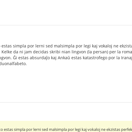
estas simpla por lerni sed malsimpla por legi kaj vokaloj ne ekzista
Kelke da ni jam decidas skribi nian lingvon (la persan) per la roma
gvon. Ĝi estas absurdaĵo kaj Ankaŭ estas katastrofego por la Iranaj 
duonalfabeto.
 estas simpla por lerni sed malsimpla por legi kaj vokaloj ne ekzistas perfek