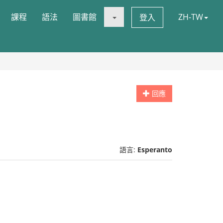
課程
語法
圖書館
ZH-TW
登入
回應
語言:
Esperanto