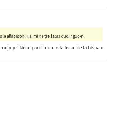
 la alfabeton. Tial mi ne tre ŝatas duolinguo-n.
truojn pri kiel elparoli dum mia lerno de la hispana.