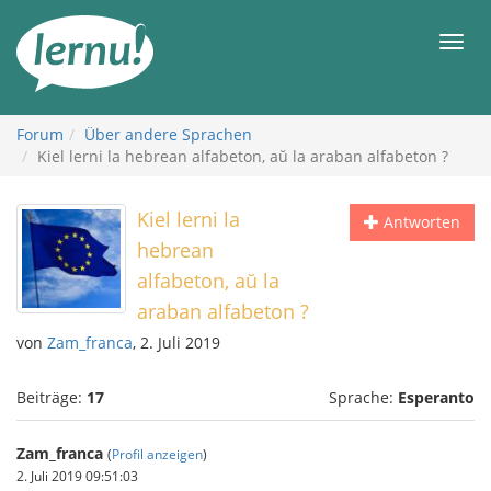
Zum
Inhalt
Men
Forum
Über andere Sprachen
Kiel lerni la hebrean alfabeton, aŭ la araban alfabeton ?
Kiel lerni la
Antworten
hebrean
alfabeton, aŭ la
araban alfabeton ?
von
Zam_franca
, 2. Juli 2019
Beiträge:
17
Sprache:
Esperanto
Zam_franca
(
Profil anzeigen
)
2. Juli 2019 09:51:03