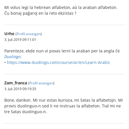
Mi volus legi la hebrean alfabeton, aŭ la araban alfabeton.
Ĉu bonaj paĝaroj en la reto ekzistas ?
Urho
(
Profil anzeigen
)
3. Juli 2019 09:11:01
Parenteze, ekde nun vi povas lerni la araban per la angla ĉe
Duolingo
:
•
https://www.duolingo.com/course/ar/en/Learn-Arabic
Zam_franca
(
Profil anzeigen
)
3. Juli 2019 09:19:35
Bone, dankon. Mi nur estas kurioza, mi ŝatas la alfabetojn. Mi
provis duolinguo-n sed li ne instruas la alfabeton. Tial mi ne
tre ŝatas duolinguo-n.