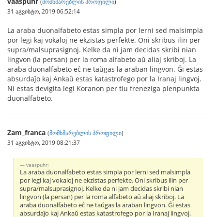
vaaspuhr
(
მომხმარებლის პროფილი
)
31 აგვისტო, 2019 06:52:14
La araba duonalfabeto estas simpla por lerni sed malsimpla
por legi kaj vokaloj ne ekzistas perfekte. Oni skribus ilin per
supra/malsuprasignoj. Kelke da ni jam decidas skribi nian
lingvon (la persan) per la roma alfabeto aŭ aliaj skriboj. La
araba duonalfabeto eĉ ne taŭgas la araban lingvon. Ĝi estas
absurdaĵo kaj Ankaŭ estas katastrofego por la Iranaj lingvoj.
Ni estas devigita legi Koranon per tiu freneziga plenpunkta
duonalfabeto.
Zam_franca
(
მომხმარებლის პროფილი
)
31 აგვისტო, 2019 08:21:37
vaaspuhr:
La araba duonalfabeto estas simpla por lerni sed malsimpla
por legi kaj vokaloj ne ekzistas perfekte. Oni skribus ilin per
supra/malsuprasignoj. Kelke da ni jam decidas skribi nian
lingvon (la persan) per la roma alfabeto aŭ aliaj skriboj. La
araba duonalfabeto eĉ ne taŭgas la araban lingvon. Ĝi estas
absurdaĵo kaj Ankaŭ estas katastrofego por la Iranaj lingvoj.