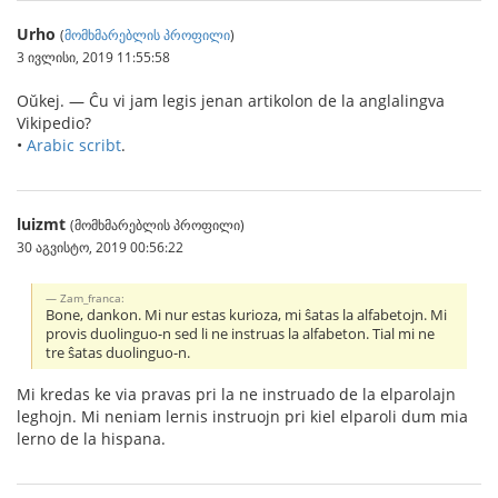
Urho
(
მომხმარებლის პროფილი
)
3 ივლისი, 2019 11:55:58
Oŭkej. — Ĉu vi jam legis jenan artikolon de la anglalingva
Vikipedio?
•
Arabic scribt
.
luizmt
(მომხმარებლის პროფილი)
30 აგვისტო, 2019 00:56:22
Zam_franca:
Bone, dankon. Mi nur estas kurioza, mi ŝatas la alfabetojn. Mi
provis duolinguo-n sed li ne instruas la alfabeton. Tial mi ne
tre ŝatas duolinguo-n.
Mi kredas ke via pravas pri la ne instruado de la elparolajn
leghojn. Mi neniam lernis instruojn pri kiel elparoli dum mia
lerno de la hispana.