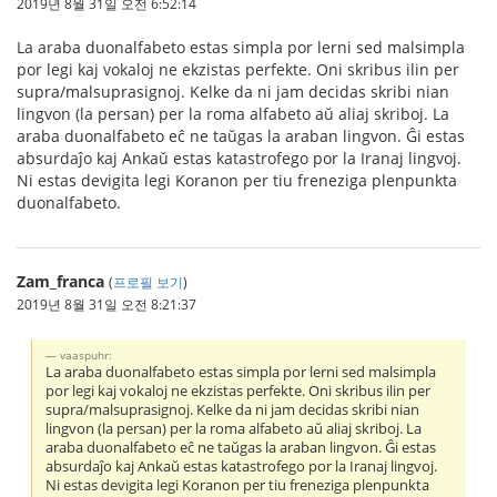
2019년 8월 31일 오전 6:52:14
La araba duonalfabeto estas simpla por lerni sed malsimpla
por legi kaj vokaloj ne ekzistas perfekte. Oni skribus ilin per
supra/malsuprasignoj. Kelke da ni jam decidas skribi nian
lingvon (la persan) per la roma alfabeto aŭ aliaj skriboj. La
araba duonalfabeto eĉ ne taŭgas la araban lingvon. Ĝi estas
absurdaĵo kaj Ankaŭ estas katastrofego por la Iranaj lingvoj.
Ni estas devigita legi Koranon per tiu freneziga plenpunkta
duonalfabeto.
Zam_franca
(
프로필 보기
)
2019년 8월 31일 오전 8:21:37
vaaspuhr:
La araba duonalfabeto estas simpla por lerni sed malsimpla
por legi kaj vokaloj ne ekzistas perfekte. Oni skribus ilin per
supra/malsuprasignoj. Kelke da ni jam decidas skribi nian
lingvon (la persan) per la roma alfabeto aŭ aliaj skriboj. La
araba duonalfabeto eĉ ne taŭgas la araban lingvon. Ĝi estas
absurdaĵo kaj Ankaŭ estas katastrofego por la Iranaj lingvoj.
Ni estas devigita legi Koranon per tiu freneziga plenpunkta