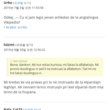
Urho
(
프로필 보기
)
2019년 7월 3일 오전 11:55:58
Oŭkej. — Ĉu vi jam legis jenan artikolon de la anglalingva
Vikipedio?
•
Arabic scribt
.
luizmt
(프로필 보기)
2019년 8월 30일 오전 12:56:22
Zam_franca:
Bone, dankon. Mi nur estas kurioza, mi ŝatas la alfabetojn. Mi
provis duolinguo-n sed li ne instruas la alfabeton. Tial mi ne
tre ŝatas duolinguo-n.
Mi kredas ke via pravas pri la ne instruado de la elparolajn
leghojn. Mi neniam lernis instruojn pri kiel elparoli dum mia
lerno de la hispana.
Nala_Cat15
(
프로필 보기
)