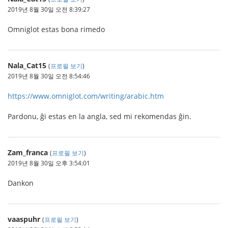
2019년 8월 30일 오전 8:39:27
Omniglot estas bona rimedo
Nala_Cat15
(
프로필 보기
)
2019년 8월 30일 오전 8:54:46
https://www.omniglot.com/writing/arabic.htm
Pardonu, ĝi estas en la angla, sed mi rekomendas ĝin.
Zam_franca
(
프로필 보기
)
2019년 8월 30일 오후 3:54:01
Dankon
vaaspuhr
(
프로필 보기
)