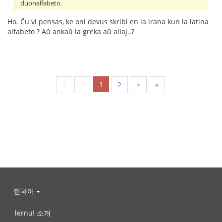
duonalfabeto.
Ho. Ĉu vi pensas, ke oni devus skribi en la irana kun la latina
alfabeto ? Aŭ ankaŭ la greka aŭ aliaj..?
1
«
<
2
>
»
한국어
lernu! 소개