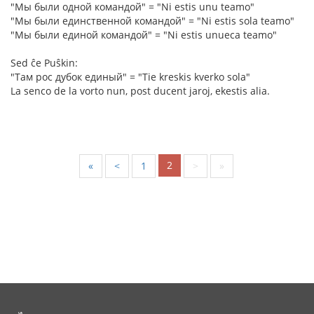
"Мы были одной командой" = "Ni estis unu teamo"
"Мы были единственной командой" = "Ni estis sola teamo"
"Мы были единой командой" = "Ni estis unueca teamo"
Sed ĉe Puŝkin:
"Там рос дубок единый" = "Tie kreskis kverko sola"
La senco de la vorto nun, post ducent jaroj, ekestis alia.
2
«
<
1
>
»