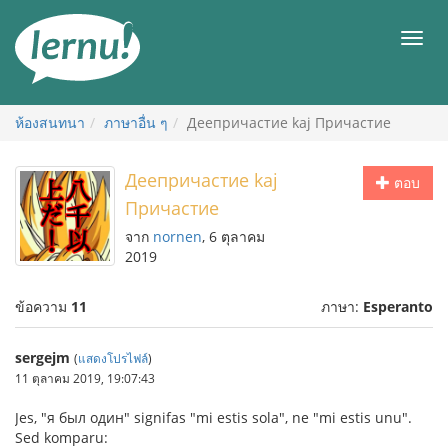
ไป
ยัง
เมนู
สารบัญ
ห้องสนทนา
ภาษาอื่น ๆ
Деепричастие kaj Причастие
Деепричастие kaj
ตอบ
Причастие
จาก
nornen
, 6 ตุลาคม
2019
ข้อความ
11
ภาษา:
Esperanto
sergejm
(
แสดงโปรไฟล์
)
11 ตุลาคม 2019, 19:07:43
Jes, "я был один" signifas "mi estis sola", ne "mi estis unu".
Sed komparu: