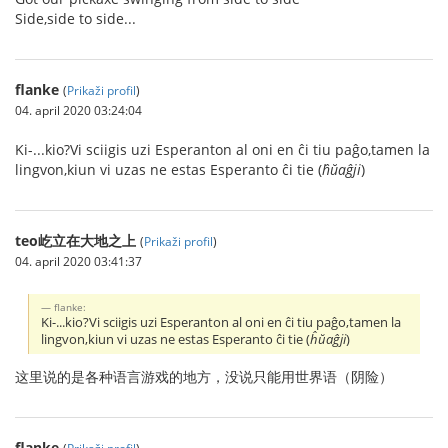
Side,side to side...
flanke
(
Prikaži profil
)
04. april 2020 03:24:04
Ki-...kio?Vi sciigis uzi Esperanton al oni en ĉi tiu paĝo,tamen la
lingvon,kiun vi uzas ne estas Esperanto ĉi tie (
ĥŭaĝji
)
teo屹立在大地之上
(
Prikaži profil
)
04. april 2020 03:41:37
flanke:
Ki-...kio?Vi sciigis uzi Esperanton al oni en ĉi tiu paĝo,tamen la
lingvon,kiun vi uzas ne estas Esperanto ĉi tie (
ĥŭaĝji
)
这里说的是各种语言游戏的地方，没说只能用世界语（阴险）
flanke
(
Prikaži profil
)