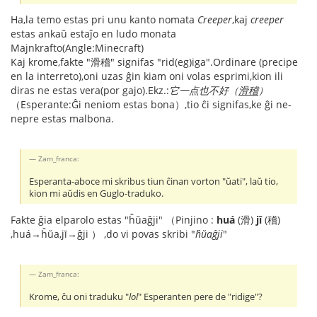
Ha,la temo estas pri unu kanto nomata
Creeper
,kaj
creeper
estas ankaŭ estaĵo en ludo monata
Majnkrafto(Angle:Minecraft)
Kaj krome,fakte "滑稽" signifas "rid(eg)iga".Ordinare (precipe
en la interreto),oni uzas ĝin kiam oni volas esprimi,kion ili
diras ne estas vera(por gajo).Ekz.:
它一点也不好（
滑稽
）
（Esperante:Ĝi neniom estas bona）,tio ĉi signifas,ke ĝi ne-
nepre estas malbona.
Zam_franca:
Esperanta-aboce mi skribus tiun ĉinan vorton "ŭati", laŭ tio,
kion mi aŭdis en Guglo-traduko.
Fakte ĝia elparolo estas "ĥŭaĝji" （Pinjino :
huá
(滑)
jī
(稽)
,huá→ĥŭa,jī→ĝji ） ,do vi povas skribi "
ĥŭaĝji
"
Zam_franca:
Krome, ĉu oni traduku "
lol
" Esperanten pere de "ridige"?