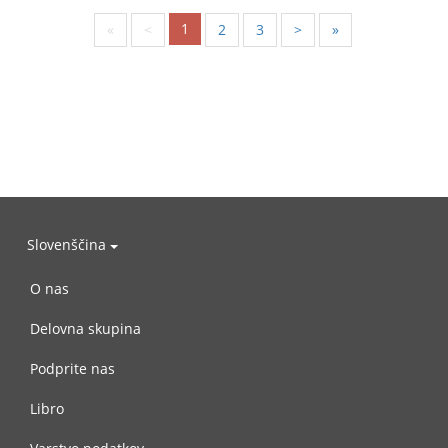
1
«
<
2
3
>
»
Slovenščina
O nas
Delovna skupina
Podprite nas
Libro