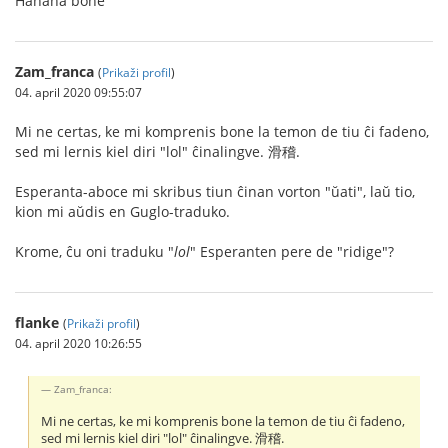
Ĥaĥaĥa bone
Zam_franca
(
Prikaži profil
)
04. april 2020 09:55:07
Mi ne certas, ke mi komprenis bone la temon de tiu ĉi fadeno,
sed mi lernis kiel diri "lol" ĉinalingve. 滑稽.
Esperanta-aboce mi skribus tiun ĉinan vorton "ŭati", laŭ tio,
kion mi aŭdis en Guglo-traduko.
Krome, ĉu oni traduku "
lol
" Esperanten pere de "ridige"?
flanke
(
Prikaži profil
)
04. april 2020 10:26:55
Zam_franca:
Mi ne certas, ke mi komprenis bone la temon de tiu ĉi fadeno,
sed mi lernis kiel diri "lol" ĉinalingve. 滑稽.