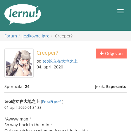
K
vsebini
Meni
Forum
Jezikovne igre
Creeper?
Creeper?
Odgovori
od
teo屹立在大地之上
,
04. april 2020
Sporočila:
24
Jezik:
Esperanto
teo屹立在大地之上
(
Prikaži profil
)
04. april 2020 01:34:33
"Awww man!"
So way back in the mine
Got our pickaxe swinging from side to side