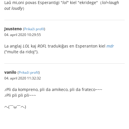
Laŭ mi,oni povas Esperantigi "
lol
" kiel "ekridege"（
lol=laugh
out loudly
）
Jxusteno
(
Prikaži profil
)
04. april 2020 10:29:55
La anglaj
LOL
kaj
ROFL
tradukiĝas en Esperanton kiel
mdr
("multe da ridoj").
vanilo
(
Prikaži profil
)
04. april 2020 11:32:32
♪Pli da kompreno, pli da amikeco, pli da frateco~~~
♪Pli pli pli pli~~~
ヘ(￣ω￣ヘ)