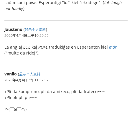
Laŭ mi,oni povas Esperantigi "
lol
" kiel "ekridege"（
lol=laugh
out loudly
）
Jxusteno
(
显示个人资料
)
2020年4月4日上午10:29:55
La anglaj
LOL
kaj
ROFL
tradukiĝas en Esperanton kiel
mdr
("multe da ridoj").
vanilo
(
显示个人资料
)
2020年4月4日上午11:32:32
♪Pli da kompreno, pli da amikeco, pli da frateco~~~
♪Pli pli pli pli~~~
ヘ(￣ω￣ヘ)