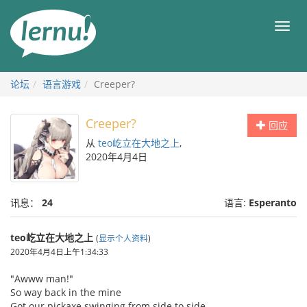
去
目
目
錄
录
頁
论坛
语言游戏
Creeper?
Creeper?
回应
从
teo屹立在大地之上
,
2020年4月4日
讯息：
24
语言:
Esperanto
teo屹立在大地之上
(
显示个人资料
)
2020年4月4日上午1:34:33
"Awww man!"
So way back in the mine
Got our pickaxe swinging from side to side