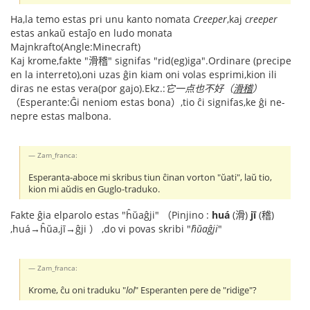
Ha,la temo estas pri unu kanto nomata
Creeper
,kaj
creeper
estas ankaŭ estaĵo en ludo monata
Majnkrafto(Angle:Minecraft)
Kaj krome,fakte "滑稽" signifas "rid(eg)iga".Ordinare (precipe
en la interreto),oni uzas ĝin kiam oni volas esprimi,kion ili
diras ne estas vera(por gajo).Ekz.:
它一点也不好（
滑稽
）
（Esperante:Ĝi neniom estas bona）,tio ĉi signifas,ke ĝi ne-
nepre estas malbona.
Zam_franca:
Esperanta-aboce mi skribus tiun ĉinan vorton "ŭati", laŭ tio,
kion mi aŭdis en Guglo-traduko.
Fakte ĝia elparolo estas "ĥŭaĝji" （Pinjino :
huá
(滑)
jī
(稽)
,huá→ĥŭa,jī→ĝji ） ,do vi povas skribi "
ĥŭaĝji
"
Zam_franca:
Krome, ĉu oni traduku "
lol
" Esperanten pere de "ridige"?