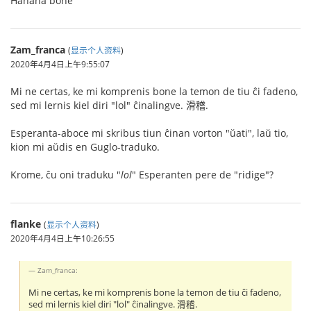
Ĥaĥaĥa bone
Zam_franca
(
显示个人资料
)
2020年4月4日上午9:55:07
Mi ne certas, ke mi komprenis bone la temon de tiu ĉi fadeno,
sed mi lernis kiel diri "lol" ĉinalingve. 滑稽.
Esperanta-aboce mi skribus tiun ĉinan vorton "ŭati", laŭ tio,
kion mi aŭdis en Guglo-traduko.
Krome, ĉu oni traduku "
lol
" Esperanten pere de "ridige"?
flanke
(
显示个人资料
)
2020年4月4日上午10:26:55
Zam_franca:
Mi ne certas, ke mi komprenis bone la temon de tiu ĉi fadeno,
sed mi lernis kiel diri "lol" ĉinalingve. 滑稽.