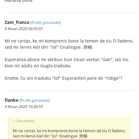
Ĥaĥaĥa bone
Zam_franca
(
Profili görüntüle
)
4 Nisan 2020 09:55:07
Mi ne certas, ke mi komprenis bone la temon de tiu ĉi fadeno,
sed mi lernis kiel diri "lol" ĉinalingve. 滑稽.
Esperanta-aboce mi skribus tiun ĉinan vorton "ŭati", laŭ tio,
kion mi aŭdis en Guglo-traduko.
Krome, ĉu oni traduku "
lol
" Esperanten pere de "ridige"?
flanke
(
Profili görüntüle
)
4 Nisan 2020 10:26:55
Zam_franca:
Mi ne certas, ke mi komprenis bone la temon de tiu ĉi fadeno,
sed mi lernis kiel diri "lol" ĉinalingve. 滑稽.