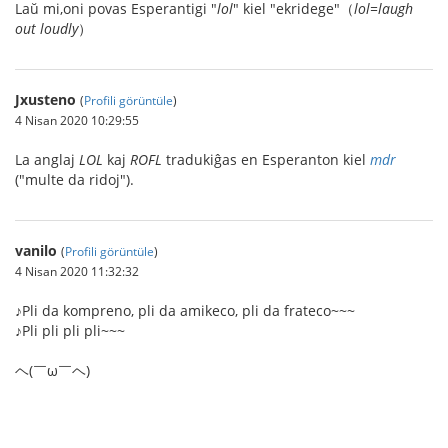
Laŭ mi,oni povas Esperantigi "
lol
" kiel "ekridege"（
lol=laugh
out loudly
）
Jxusteno
(
Profili görüntüle
)
4 Nisan 2020 10:29:55
La anglaj
LOL
kaj
ROFL
tradukiĝas en Esperanton kiel
mdr
("multe da ridoj").
vanilo
(
Profili görüntüle
)
4 Nisan 2020 11:32:32
♪Pli da kompreno, pli da amikeco, pli da frateco~~~
♪Pli pli pli pli~~~
ヘ(￣ω￣ヘ)