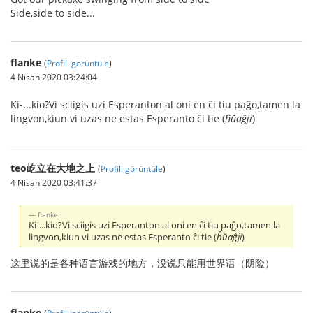
Side,side to side...
flanke
(
Profili görüntüle
)
4 Nisan 2020 03:24:04
Ki-...kio?Vi sciigis uzi Esperanton al oni en ĉi tiu paĝo,tamen la
lingvon,kiun vi uzas ne estas Esperanto ĉi tie (
ĥŭaĝji
)
teo屹立在大地之上
(
Profili görüntüle
)
4 Nisan 2020 03:41:37
flanke:
Ki-...kio?Vi sciigis uzi Esperanton al oni en ĉi tiu paĝo,tamen la
lingvon,kiun vi uzas ne estas Esperanto ĉi tie (
ĥŭaĝji
)
这里说的是各种语言游戏的地方，没说只能用世界语（阴险）
flanke
(
Profili görüntüle
)