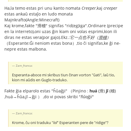
Ha,la temo estas pri unu kanto nomata
Creeper
,kaj
creeper
estas ankaŭ estaĵo en ludo monata
Majnkrafto(Angle:Minecraft)
Kaj krome,fakte "滑稽" signifas "rid(eg)iga".Ordinare (precipe
en la interreto),oni uzas ĝin kiam oni volas esprimi,kion ili
diras ne estas vera(por gajo).Ekz.:
它一点也不好（
滑稽
）
（Esperante:Ĝi neniom estas bona）,tio ĉi signifas,ke ĝi ne-
nepre estas malbona.
Zam_franca:
Esperanta-aboce mi skribus tiun ĉinan vorton "ŭati", laŭ tio,
kion mi aŭdis en Guglo-traduko.
Fakte ĝia elparolo estas "ĥŭaĝji" （Pinjino :
huá
(滑)
jī
(稽)
,huá→ĥŭa,jī→ĝji ） ,do vi povas skribi "
ĥŭaĝji
"
Zam_franca:
Krome, ĉu oni traduku "
lol
" Esperanten pere de "ridige"?