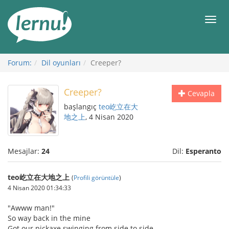
İçerik
Görüntüleme
Men
Forum:
Dil oyunları
Creeper?
Creeper?
Cevapla
başlangıç
teo屹立在大
地之上
, 4 Nisan 2020
Mesajlar:
24
Dil:
Esperanto
teo屹立在大地之上
(
Profili görüntüle
)
4 Nisan 2020 01:34:33
"Awww man!"
So way back in the mine
Got our pickaxe swinging from side to side