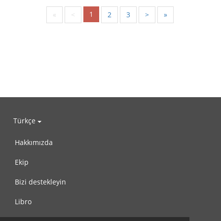
1
«
<
2
3
>
»
Türkçe
Hakkımızda
Ekip
Bizi destekleyin
Libro