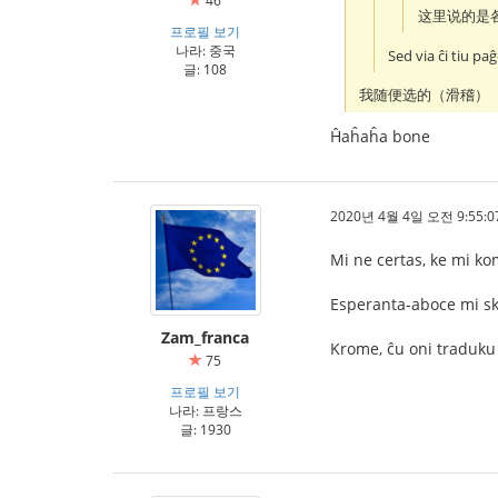
46
这里说的是
프로필 보기
나라: 중국
Sed via ĉi tiu pa
글: 108
我随便选的（滑稽）
Ĥaĥaĥa bone
2020년 4월 4일 오전 9:55:0
Mi ne certas, ke mi ko
Esperanta-aboce mi skr
Zam_franca
Krome, ĉu oni traduku
75
프로필 보기
나라: 프랑스
글: 1930