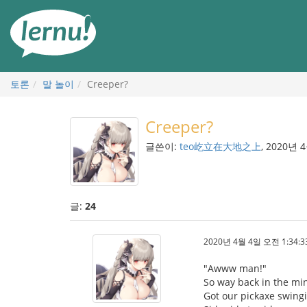
본
문
으
로
토론
말 놀이
Creeper?
Creeper?
글쓴이:
teo屹立在大地之上
, 2020년 
글:
24
2020년 4월 4일 오전 1:34:3
"Awww man!"
So way back in the mi
Got our pickaxe swingi