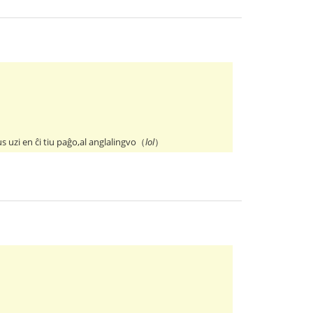
us uzi en ĉi tiu paĝo,al anglalingvo（
lol
）