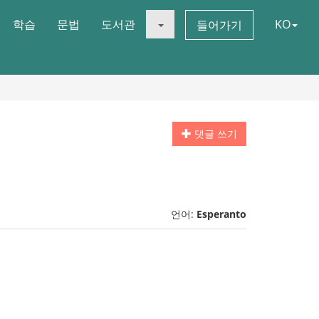
학습
문법
도서관
KO
들어가기
댓글 쓰기
언어:
Esperanto