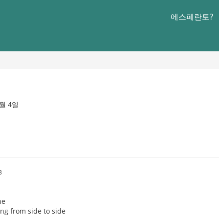
에스페란토?
4월 4일
3
ne
ng from side to side