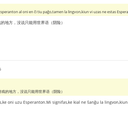
zi Esperanton al oni en ĉi tiu paĝo,tamen la lingvon,kiun vi uzas ne estas Esperan
戏的地方，没说只能用世界语（阴险）
5
游戏的地方，没说只能用世界语（阴险）
is,ke oni uzu Esperanton.Mi signifas,ke kial ne ŝanĝu la lingvon,kiu