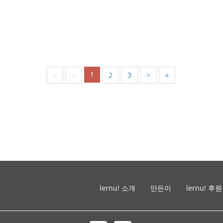
1
«
<
2
3
>
»
lernu! 소개
만든이
lernu! 후원