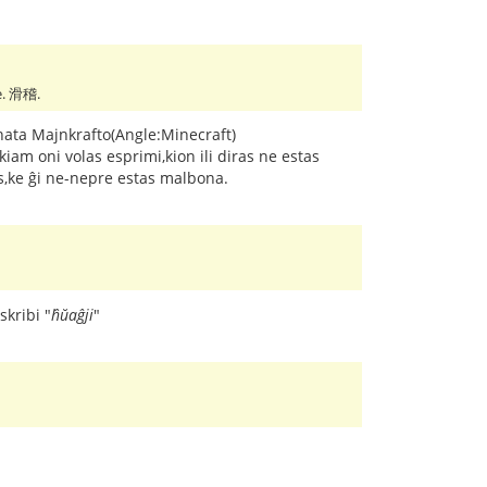
ve. 滑稽.
ata Majnkrafto(Angle:Minecraft)
kiam oni volas esprimi,kion ili diras ne estas
s,ke ĝi ne-nepre estas malbona.
kribi "
ĥŭaĝji
"