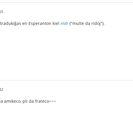
55
tradukiĝas en Esperanton kiel
mdr
("multe da ridoj").
32
da amikeco, pli da frateco~~~