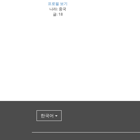
프로필 보기
나라: 중국
글: 18
한국어