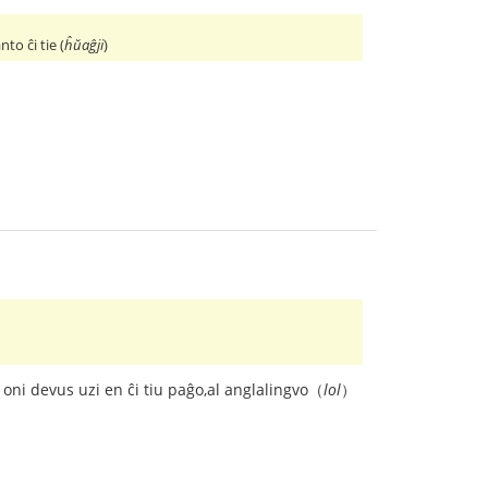
to ĉi tie (
ĥŭaĝji
)
n oni devus uzi en ĉi tiu paĝo,al anglalingvo（
lol
）