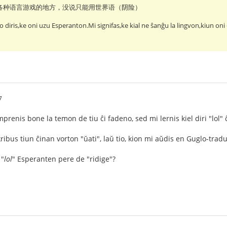
各种语言游戏的地方，没说只能用世界语（阴险）
ĝo diris,ke oni uzu Esperanton.Mi signifas,ke kial ne ŝanĝu la lingvon,kiun on
7
mprenis bone la temon de tiu ĉi fadeno, sed mi lernis kiel diri "lol"
ibus tiun ĉinan vorton "ŭati", laŭ tio, kion mi aŭdis en Guglo-trad
 "
lol
" Esperanten pere de "ridige"?