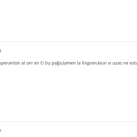
4
i Esperanton al oni en ĉi tiu paĝo,tamen la lingvon,kiun vi uzas ne est
7