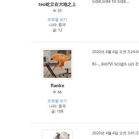
Side,side to side...
teo屹立在大地之上
35
프로필 보기
나라: 중국
글: 12
2020년 4월 4일 오전 3:24:0
Ki-...kio?Vi sciigis uz
flanke
46
프로필 보기
나라: 중국
글: 108
2020년 4월 4일 오전 3:41:3