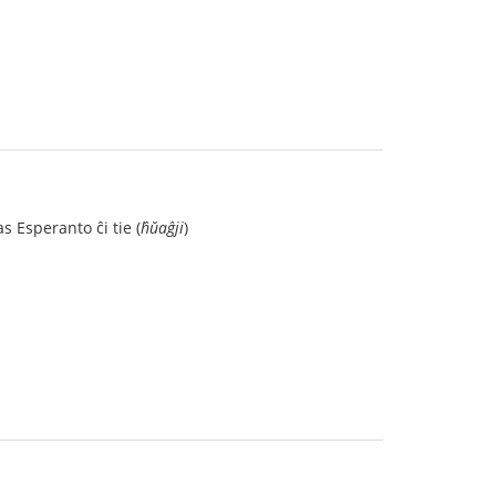
as Esperanto ĉi tie (
ĥŭaĝji
)