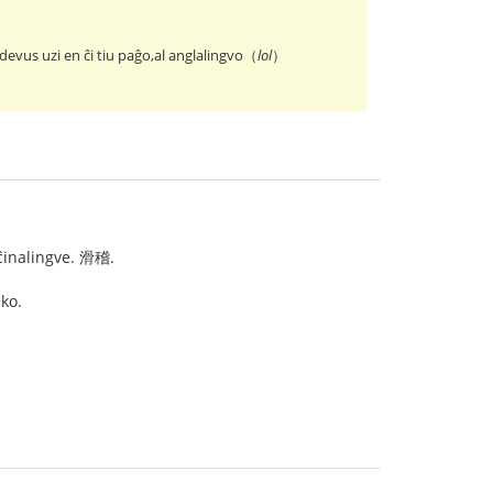
i devus uzi en ĉi tiu paĝo,al anglalingvo（
lol
）
 ĉinalingve. 滑稽.
uko.