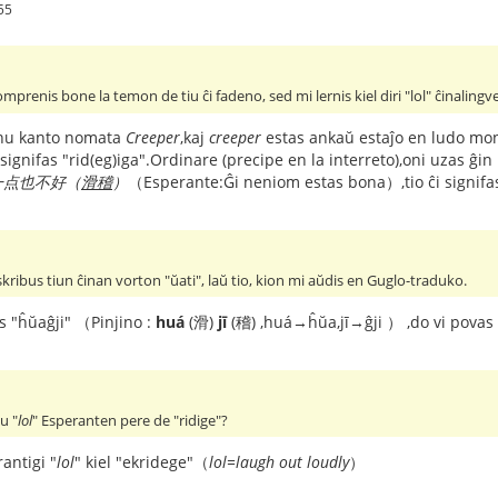
55
omprenis bone la temon de tiu ĉi fadeno, sed mi lernis kiel diri "lol" ĉinaling
unu kanto nomata
Creeper
,kaj
creeper
estas ankaŭ estaĵo en ludo mon
gnifas "rid(eg)iga".Ordinare (precipe en la interreto),oni uzas ĝin 
一点也不好（
滑稽
）
（Esperante:Ĝi neniom estas bona）,tio ĉi signifa
ribus tiun ĉinan vorton "ŭati", laŭ tio, kion mi aŭdis en Guglo-traduko.
as "ĥŭaĝji" （Pinjino :
huá
(滑)
jī
(稽) ,huá→ĥŭa,jī→ĝji ） ,do vi povas s
u "
lol
" Esperanten pere de "ridige"?
antigi "
lol
" kiel "ekridege"（
lol=laugh out loudly
）