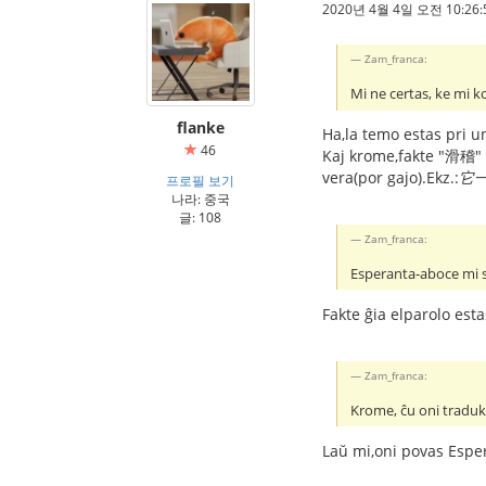
2020년 4월 4일 오전 10:26:
Zam_franca:
Mi ne certas, ke mi k
flanke
Ha,la temo estas pri 
46
Kaj krome,fakte "滑稽" si
vera(por gajo).Ekz.:
它
프로필 보기
나라: 중국
글: 108
Zam_franca:
Esperanta-aboce mi sk
Fakte ĝia elparolo est
Zam_franca:
Krome, ĉu oni traduk
Laŭ mi,oni povas Esper