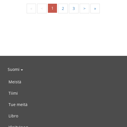
1
«
<
2
3
>
»
Suomi
Meistä
Tiimi
Tue meitä
Libro