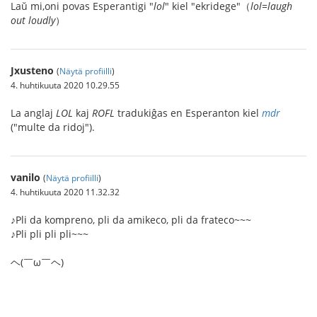
Laŭ mi,oni povas Esperantigi "
lol
" kiel "ekridege"（
lol=laugh
out loudly
）
Jxusteno
(
Näytä profiilli
)
4. huhtikuuta 2020 10.29.55
La anglaj
LOL
kaj
ROFL
tradukiĝas en Esperanton kiel
mdr
("multe da ridoj").
vanilo
(
Näytä profiilli
)
4. huhtikuuta 2020 11.32.32
♪Pli da kompreno, pli da amikeco, pli da frateco~~~
♪Pli pli pli pli~~~
ヘ(￣ω￣ヘ)