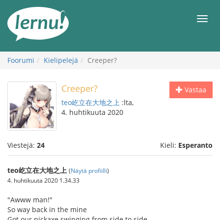
Tästä
sisältöön
Men
Foorumi
Kielipelejä
Creeper?
Creeper?
Vastaa
teo屹立在大地之上
:lta,
4. huhtikuuta 2020
Viestejä:
24
Kieli:
Esperanto
teo屹立在大地之上
(
Näytä profiilli
)
4. huhtikuuta 2020 1.34.33
"Awww man!"
So way back in the mine
Got our pickaxe swinging from side to side