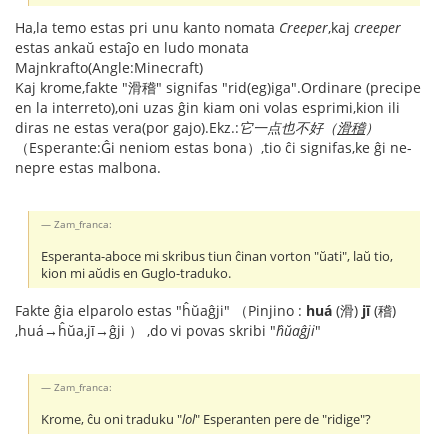
Ha,la temo estas pri unu kanto nomata
Creeper
,kaj
creeper
estas ankaŭ estaĵo en ludo monata
Majnkrafto(Angle:Minecraft)
Kaj krome,fakte "滑稽" signifas "rid(eg)iga".Ordinare (precipe
en la interreto),oni uzas ĝin kiam oni volas esprimi,kion ili
diras ne estas vera(por gajo).Ekz.:
它一点也不好（
滑稽
）
（Esperante:Ĝi neniom estas bona）,tio ĉi signifas,ke ĝi ne-
nepre estas malbona.
Zam_franca:
Esperanta-aboce mi skribus tiun ĉinan vorton "ŭati", laŭ tio,
kion mi aŭdis en Guglo-traduko.
Fakte ĝia elparolo estas "ĥŭaĝji" （Pinjino :
huá
(滑)
jī
(稽)
,huá→ĥŭa,jī→ĝji ） ,do vi povas skribi "
ĥŭaĝji
"
Zam_franca:
Krome, ĉu oni traduku "
lol
" Esperanten pere de "ridige"?