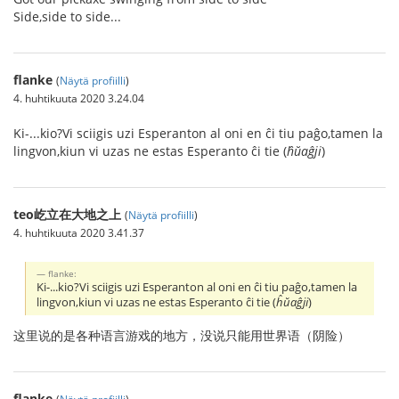
Side,side to side...
flanke
(
Näytä profiilli
)
4. huhtikuuta 2020 3.24.04
Ki-...kio?Vi sciigis uzi Esperanton al oni en ĉi tiu paĝo,tamen la
lingvon,kiun vi uzas ne estas Esperanto ĉi tie (
ĥŭaĝji
)
teo屹立在大地之上
(
Näytä profiilli
)
4. huhtikuuta 2020 3.41.37
flanke:
Ki-...kio?Vi sciigis uzi Esperanton al oni en ĉi tiu paĝo,tamen la
lingvon,kiun vi uzas ne estas Esperanto ĉi tie (
ĥŭaĝji
)
这里说的是各种语言游戏的地方，没说只能用世界语（阴险）
flanke
(
Näytä profiilli
)