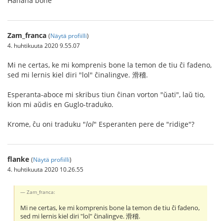
Ĥaĥaĥa bone
Zam_franca
(
Näytä profiilli
)
4. huhtikuuta 2020 9.55.07
Mi ne certas, ke mi komprenis bone la temon de tiu ĉi fadeno,
sed mi lernis kiel diri "lol" ĉinalingve. 滑稽.
Esperanta-aboce mi skribus tiun ĉinan vorton "ŭati", laŭ tio,
kion mi aŭdis en Guglo-traduko.
Krome, ĉu oni traduku "
lol
" Esperanten pere de "ridige"?
flanke
(
Näytä profiilli
)
4. huhtikuuta 2020 10.26.55
Zam_franca:
Mi ne certas, ke mi komprenis bone la temon de tiu ĉi fadeno,
sed mi lernis kiel diri "lol" ĉinalingve. 滑稽.