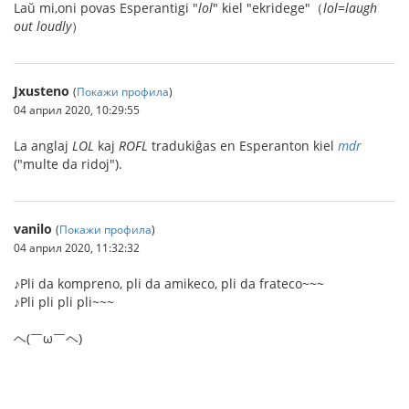
Laŭ mi,oni povas Esperantigi "
lol
" kiel "ekridege"（
lol=laugh
out loudly
）
Jxusteno
(
Покажи профила
)
04 април 2020, 10:29:55
La anglaj
LOL
kaj
ROFL
tradukiĝas en Esperanton kiel
mdr
("multe da ridoj").
vanilo
(
Покажи профила
)
04 април 2020, 11:32:32
♪Pli da kompreno, pli da amikeco, pli da frateco~~~
♪Pli pli pli pli~~~
ヘ(￣ω￣ヘ)