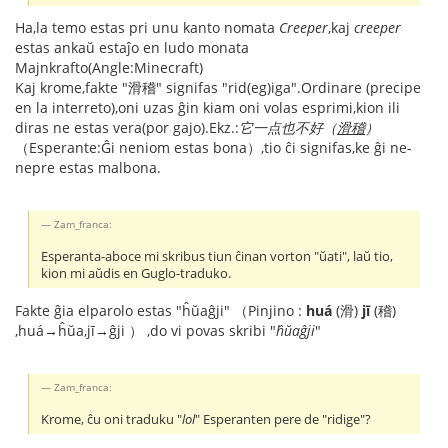
Ha,la temo estas pri unu kanto nomata
Creeper
,kaj
creeper
estas ankaŭ estaĵo en ludo monata
Majnkrafto(Angle:Minecraft)
Kaj krome,fakte "滑稽" signifas "rid(eg)iga".Ordinare (precipe
en la interreto),oni uzas ĝin kiam oni volas esprimi,kion ili
diras ne estas vera(por gajo).Ekz.:
它一点也不好（
滑稽
）
（Esperante:Ĝi neniom estas bona）,tio ĉi signifas,ke ĝi ne-
nepre estas malbona.
Zam_franca:
Esperanta-aboce mi skribus tiun ĉinan vorton "ŭati", laŭ tio,
kion mi aŭdis en Guglo-traduko.
Fakte ĝia elparolo estas "ĥŭaĝji" （Pinjino :
huá
(滑)
jī
(稽)
,huá→ĥŭa,jī→ĝji ） ,do vi povas skribi "
ĥŭaĝji
"
Zam_franca:
Krome, ĉu oni traduku "
lol
" Esperanten pere de "ridige"?