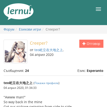
Към
съдържанието
Мен
Форум
Езикови игри
Creeper?
Creeper?
Отговор
от
teo屹立在大地之上
,
04 април 2020
Съобщения:
24
Език:
Esperanto
teo屹立在大地之上
(
Покажи профила
)
04 април 2020, 01:34:33
"Awww man!"
So way back in the mine
Got our pickaxe swinging from side to side