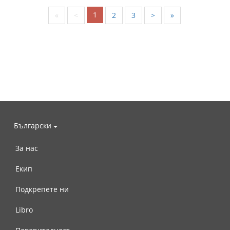
1
«
<
2
3
>
»
Български
За нас
Екип
Подкрепете ни
Libro