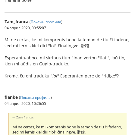
Ĥaĥaĥa bone
Zam_franca
(
Покажи профила
)
04 април 2020, 09:55:07
Mi ne certas, ke mi komprenis bone la temon de tiu ĉi fadeno,
sed mi lernis kiel diri "lol" ĉinalingve. 滑稽.
Esperanta-aboce mi skribus tiun ĉinan vorton "ŭati", laŭ tio,
kion mi aŭdis en Guglo-traduko.
Krome, ĉu oni traduku "
lol
" Esperanten pere de "ridige"?
flanke
(
Покажи профила
)
04 април 2020, 10:26:55
Zam_franca:
Mi ne certas, ke mi komprenis bone la temon de tiu ĉi fadeno,
sed mi lernis kiel diri "lol" ĉinalingve. 滑稽.