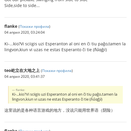
Side,side to side...
flanke
(
Покажи профила
)
04 април 2020, 03:24:04
Ki-...kio?Vi sciigis uzi Esperanton al oni en ĉi tiu paĝo,tamen la
lingvon,kiun vi uzas ne estas Esperanto ĉi tie (
ĥŭaĝji
)
teo屹立在大地之上
(
Покажи профила
)
04 април 2020, 03:41:37
flanke:
Ki-...kio?Vi sciigis uzi Esperanton al oni en ĉi tiu paĝo,tamen la
lingvon,kiun vi uzas ne estas Esperanto ĉi tie (
ĥŭaĝji
)
这里说的是各种语言游戏的地方，没说只能用世界语（阴险）
flanke
(
Покажи профила
)