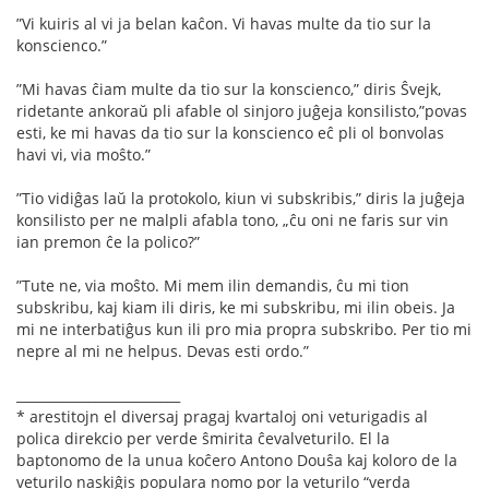
”Vi kuiris al vi ja belan kaĉon. Vi havas multe da tio sur la
konscienco.”
”Mi havas ĉiam multe da tio sur la konscienco,” diris Ŝvejk,
ridetante ankoraŭ pli afable ol sinjoro juĝeja konsilisto,”povas
esti, ke mi havas da tio sur la konscienco eĉ pli ol bonvolas
havi vi, via moŝto.”
”Tio vidiĝas laŭ la protokolo, kiun vi subskribis,” diris la juĝeja
konsilisto per ne malpli afabla tono, „ĉu oni ne faris sur vin
ian premon ĉe la polico?”
”Tute ne, via moŝto. Mi mem ilin demandis, ĉu mi tion
subskribu, kaj kiam ili diris, ke mi subskribu, mi ilin obeis. Ja
mi ne interbatiĝus kun ili pro mia propra subskribo. Per tio mi
nepre al mi ne helpus. Devas esti ordo.”
_________________________
* arestitojn el diversaj pragaj kvartaloj oni veturigadis al
polica direkcio per verde ŝmirita ĉevalveturilo. El la
baptonomo de la unua koĉero Antono Douŝa kaj koloro de la
veturilo naskiĝis populara nomo por la veturilo “verda