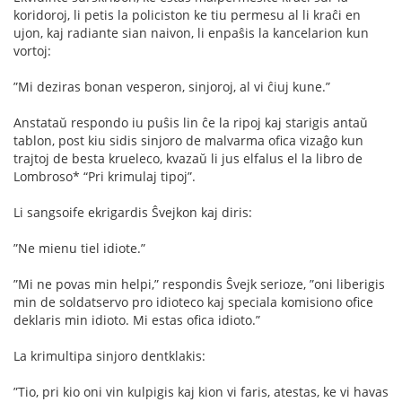
koridoroj, li petis la policiston ke tiu permesu al li kraĉi en
ujon, kaj radiante sian naivon, li enpaŝis la kancelarion kun
vortoj:
”Mi deziras bonan vesperon, sinjoroj, al vi ĉiuj kune.”
Anstataŭ respondo iu puŝis lin ĉe la ripoj kaj starigis antaŭ
tablon, post kiu sidis sinjoro de malvarma oﬁca vizaĝo kun
trajtoj de besta krueleco, kvazaŭ li jus elfalus el la libro de
Lombroso* “Pri krimulaj tipoj”.
Li sangsoife ekrigardis Ŝvejkon kaj diris:
”Ne mienu tiel idiote.”
”Mi ne povas min helpi,” respondis Ŝvejk serioze, ”oni liberigis
min de soldatservo pro idioteco kaj speciala komisiono oﬁce
deklaris min idioto. Mi estas oﬁca idioto.”
La krimultipa sinjoro dentklakis:
”Tio, pri kio oni vin kulpigis kaj kion vi faris, atestas, ke vi havas