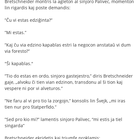
Bretschneider montris la agleton al sinjoro Palivec, momenton
lin rigardis kaj poste demandis:
”Ĉu vi estas edziĝinta?”
”Mi estas.”
”Kaj ĉu via edzino kapablas estri la negocon anstataŭ vi dum
via foresto?”
"Ŝi kapablas."
”Tio do estas en ordo, sinjoro gastejestro,” diris Bretschneider
gaje, „alvoku ĉi tien vian edzinon, transdonu al ŝi tion kaj
vespere ni por vi alveturos.”
”Ne faru al vi pro tio la zorgojn,” konsolis lin Ŝvejk, „mi iras
tien nur pro ŝtatperﬁdo.”
”Sed pro kio mi?” lamentis sinjoro Palivec, “mi estis ja tiel
singarda”
Bretschneider ekridetis kaj triumfe proklamis: