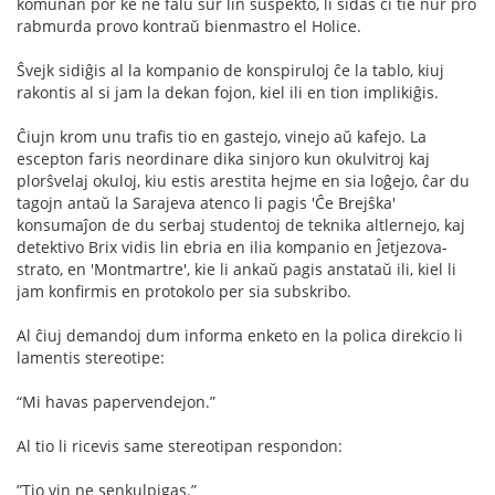
komunan por ke ne falu sur lin suspekto, li sidas ĉi tie nur pro
rabmurda provo kontraŭ bienmastro el Holice.
Ŝvejk sidiĝis al la kompanio de konspiruloj ĉe la tablo, kiuj
rakontis al si jam la dekan fojon, kiel ili en tion implikiĝis.
Ĉiujn krom unu traﬁs tio en gastejo, vinejo aŭ kafejo. La
escepton faris neordinare dika sinjoro kun okulvitroj kaj
plorŝvelaj okuloj, kiu estis arestita hejme en sia loĝejo, ĉar du
tagojn antaŭ la Sarajeva atenco li pagis 'Ĉe Brejŝka'
konsumaĵon de du serbaj studentoj de teknika altlernejo, kaj
detektivo Brix vidis lin ebria en ilia kompanio en Ĵetjezova-
strato, en 'Montmartre', kie li ankaŭ pagis anstataŭ ili, kiel li
jam konﬁrmis en protokolo per sia subskribo.
Al ĉiuj demandoj dum informa enketo en la polica direkcio li
lamentis stereotipe:
“Mi havas papervendejon.”
Al tio li ricevis same stereotipan respondon:
”Tio vin ne senkulpigas.”