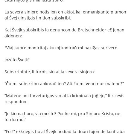
La severa sinjoro notis ion en aktoj, kaj enmanigante plumon
al Ŝvejk instigis lin tion subskribi.
Kaj Ŝvejk subskribis la denuncon de Bretschneider eĉ jenan
aldonon:
"Viaj supre montritaj akuzoj kontraŭ mi baziĝas sur vero.
Jozefo Ŝvejk"
Subskribinte, li turnis sin al la severa sinjoro:
“Ĉu mi subskribu ankoraŭ ion? Aŭ ĉu mi venu nur matene?”
”Matene oni forveturigos vin al la kriminala juĝejo,” li ricevis
respondon.
”Je kioma horo, via moŝto? Por ke mi, pro Sinjoro Kristo, ne
fordormu.”
”For!” ekkriegis tio al Ŝvejk hodiaŭ la duan fojon de kontraŭa