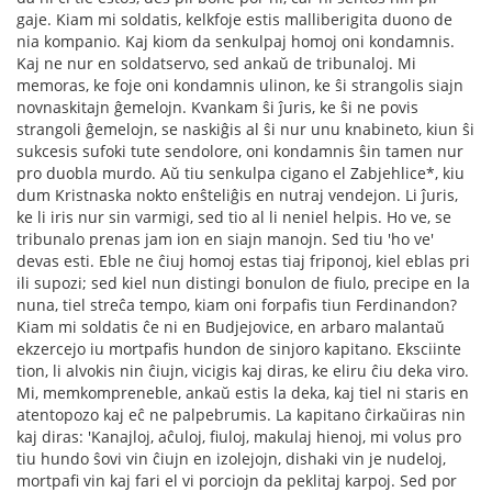
gaje. Kiam mi soldatis, kelkfoje estis malliberigita duono de
nia kompanio. Kaj kiom da senkulpaj homoj oni kondamnis.
Kaj ne nur en soldatservo, sed ankaŭ de tribunaloj. Mi
memoras, ke foje oni kondamnis ulinon, ke ŝi strangolis siajn
novnaskitajn ĝemelojn. Kvankam ŝi ĵuris, ke ŝi ne povis
strangoli ĝemelojn, se naskiĝis al ŝi nur unu knabineto, kiun ŝi
sukcesis sufoki tute sendolore, oni kondamnis ŝin tamen nur
pro duobla murdo. Aŭ tiu senkulpa cigano el Zabjehlice*, kiu
dum Kristnaska nokto enŝteliĝis en nutraj vendejon. Li ĵuris,
ke li iris nur sin varmigi, sed tio al li neniel helpis. Ho ve, se
tribunalo prenas jam ion en siajn manojn. Sed tiu 'ho ve'
devas esti. Eble ne ĉiuj homoj estas tiaj friponoj, kiel eblas pri
ili supozi; sed kiel nun distingi bonulon de ﬁulo, precipe en la
nuna, tiel streĉa tempo, kiam oni forpaﬁs tiun Ferdinandon?
Kiam mi soldatis ĉe ni en Budjejovice, en arbaro malantaŭ
ekzercejo iu mortpaﬁs hundon de sinjoro kapitano. Eksciinte
tion, li alvokis nin ĉiujn, vicigis kaj diras, ke eliru ĉiu deka viro.
Mi, memkompreneble, ankaŭ estis la deka, kaj tiel ni staris en
atentopozo kaj eĉ ne palpebrumis. La kapitano ĉirkaŭiras nin
kaj diras: 'Kanajloj, aĉuloj, ﬁuloj, makulaj hienoj, mi volus pro
tiu hundo ŝovi vin ĉiujn en izolejojn, dishaki vin je nudeloj,
mortpaﬁ vin kaj fari el vi porciojn da peklitaj karpoj. Sed por