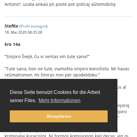
Antono”, uzata ankaŭ pli poste por policaj aŭtomobiloj
StefKo
(
Profil anzeigen
)
18. Mai 2020 08:35:28
Ero 14a
”Sinjoro Ŝvejk, ĉu vi sentas vin tute sana?”
“Tute sana, tion ne tute, viamoŝta sinjoro konsilisto. Mi havas
reŭmatismon, mi ŝmiras min per opodeldoko.”
La maljuna sinjoro denove afable ekridetis: “Kion vi dirus al
Diese Seite benutzt Cookies für die Arbeit
tio, se ni igus vin esplori fare de kriminalaj kuracistoj?”
seiner Files.
Mehr Informationen
”Mi opinias, ke mi ne fartas tiom malbone, por ke tiuj sinjoroj
superﬂue perdu pro mi la tempon. Min esploris jam sinjoro
Akzeptieren
doktoro en la polica direkcio, ĉu mi ne havas gonoreon.”
”Nu, sinjoro Ŝvejk, ni tion tamen nur provos per sinjoroj
kriminalaj kuracistoj. Ni formos komisionon kiel decas, vin ni