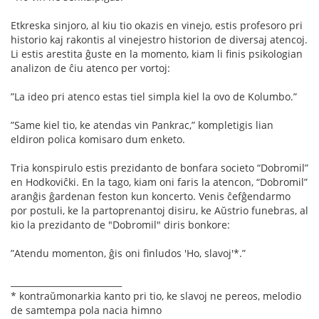
Etkreska sinjoro, al kiu tio okazis en vinejo, estis profesoro pri
historio kaj rakontis al vinejestro historion de diversaj atencoj.
Li estis arestita ĝuste en la momento, kiam li ﬁnis psikologian
analizon de ĉiu atenco per vortoj:
”La ideo pri atenco estas tiel simpla kiel la ovo de Kolumbo.”
”Same kiel tio, ke atendas vin Pankrac,” kompletigis lian
eldiron polica komisaro dum enketo.
Tria konspirulo estis prezidanto de bonfara societo “Dobromil”
en Hodkoviĉki. En la tago, kiam oni faris la atencon, “Dobromil”
aranĝis ĝardenan feston kun koncerto. Venis ĉefĝendarmo
por postuli, ke la partoprenantoj disiru, ke Aŭstrio funebras, al
kio la prezidanto de "Dobromil" diris bonkore:
”Atendu momenton, ĝis oni ﬁnludos 'Ho, slavoj'*.”
__________________________
* kontraŭmonarkia kanto pri tio, ke slavoj ne pereos, melodio
de samtempa pola nacia himno