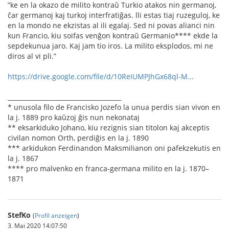
”ke en la okazo de milito kontraŭ Turkio atakos nin germanoj,
ĉar germanoj kaj turkoj interfratiĝas. lli estas tiaj ruzeguloj, ke
en la mondo ne ekzistas al ili egalaj. Sed ni povas alianci nin
kun Francio, kiu soifas venĝon kontraŭ Germanio**** ekde la
sepdekunua jaro. Kaj jam tio iros. La milito eksplodos, mi ne
diros al vi pli.”
https://drive.google.com/file/d/10ReIUMPJhGx68ql-M...
_____________________________________
* unusola ﬁlo de Francisko Jozefo la unua perdis sian vivon en
la j. 1889 pro kaŭzoj ĝis nun nekonataj
** eksarkiduko Johano, kiu rezignis sian titolon kaj akceptis
civilan nomon Orth, perdiĝis en la j. 1890
*** arkidukon Ferdinandon Maksmilianon oni pafekzekutis en
la j. 1867
**** pro malvenko en franca-germana milito en la j. 1870–
1871
StefKo
(
Profil anzeigen
)
3. Mai 2020 14:07:50