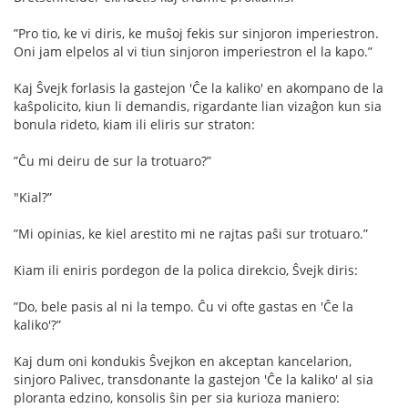
”Pro tio, ke vi diris, ke muŝoj fekis sur sinjoron imperiestron.
Oni jam elpelos al vi tiun sinjoron imperiestron el la kapo.”
Kaj Ŝvejk forlasis la gastejon 'Ĉe la kaliko' en akompano de la
kaŝpolicito, kiun li demandis, rigardante lian vizaĝon kun sia
bonula rideto, kiam ili eliris sur straton:
”Ĉu mi deiru de sur la trotuaro?”
"Kial?”
”Mi opinias, ke kiel arestito mi ne rajtas paŝi sur trotuaro.”
Kiam ili eniris pordegon de la polica direkcio, Ŝvejk diris:
”Do, bele pasis al ni la tempo. Ĉu vi ofte gastas en 'Ĉe la
kaliko'?”
Kaj dum oni kondukis Ŝvejkon en akceptan kancelarion,
sinjoro Palivec, transdonante la gastejon 'Ĉe la kaliko' al sia
ploranta edzino, konsolis ŝin per sia kurioza maniero: