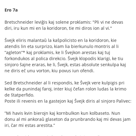
Ero 7a
Bretschneider leviĝis kaj solene proklamis: "Pli vi ne devas
diri, iru kun mi en la koridoron, tie mi diros ion al vi."
Ŝvejk eliris malantaŭ la kaŝpolicisto en la koridoron, kie
atendis lin eta surprizo, kiam lia bierkunulo montris al li
“agleton”* kaj proklamis, ke li Ŝvejkon arestas kaj tuj
forkondukos al polica direkcio. Ŝvejk klopodis klarigi, ke tiu
sinjoro ŝajne eraras, ke li, Ŝvejk, estas absolute senkulpa kaj
ne diris eĉ unu vorton, kiu povus iun ofendi.
Sed Bretschneider al li respondis, ke Ŝvejk vere kulpigis pri
kelke da punindaj faroj, inter kiuj ĉefan rolon ludas la krimo
de ŝtatperﬁdo.
Poste ili revenis en la gastejon kaj Ŝvejk diris al sinjoro Palivec:
”Mi havis kvin bierojn kaj kornbulkon kun kolbaseto. Nun
donu al mi ankoraŭ glaseton da prunbrando kaj mi devas jam
iri, ĉar mi estas arestita.”