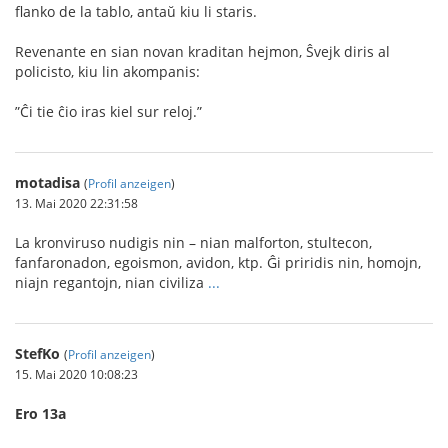
ﬂanko de la tablo, antaŭ kiu li staris.
Revenante en sian novan kraditan hejmon, Ŝvejk diris al
policisto, kiu lin akompanis:
”Ĉi tie ĉio iras kiel sur reloj.”
motadisa
(
Profil anzeigen
)
13. Mai 2020 22:31:58
La kronviruso nudigis nin – nian malforton, stultecon,
fanfaronadon, egoismon, avidon, ktp. Ĝi priridis nin, homojn,
niajn regantojn, nian civiliza
...
StefKo
(
Profil anzeigen
)
15. Mai 2020 10:08:23
Ero 13a