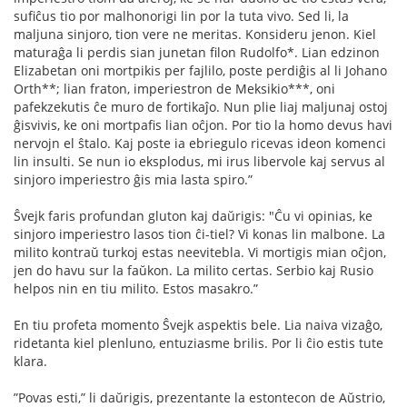
suﬁĉus tio por malhonorigi lin por la tuta vivo. Sed li, la
maljuna sinjoro, tion vere ne meritas. Konsideru jenon. Kiel
maturaĝa li perdis sian junetan ﬁlon Rudolfo*. Lian edzinon
Elizabetan oni mortpikis per fajlilo, poste perdiĝis al li Johano
Orth**; lian fraton, imperiestron de Meksikio***, oni
pafekzekutis ĉe muro de fortikaĵo. Nun plie liaj maljunaj ostoj
ĝisvivis, ke oni mortpaﬁs lian oĉjon. Por tio la homo devus havi
nervojn el ŝtalo. Kaj poste ia ebriegulo ricevas ideon komenci
lin insulti. Se nun io eksplodus, mi irus libervole kaj servus al
sinjoro imperiestro ĝis mia lasta spiro.”
Ŝvejk faris profundan gluton kaj daŭrigis: "Ĉu vi opinias, ke
sinjoro imperiestro lasos tion ĉi-tiel? Vi konas lin malbone. La
milito kontraŭ turkoj estas neevitebla. Vi mortigis mian oĉjon,
jen do havu sur la faŭkon. La milito certas. Serbio kaj Rusio
helpos nin en tiu milito. Estos masakro.”
En tiu profeta momento Ŝvejk aspektis bele. Lia naiva vizaĝo,
ridetanta kiel plenluno, entuziasme brilis. Por li ĉio estis tute
klara.
”Povas esti,” li daŭrigis, prezentante la estontecon de Aŭstrio,