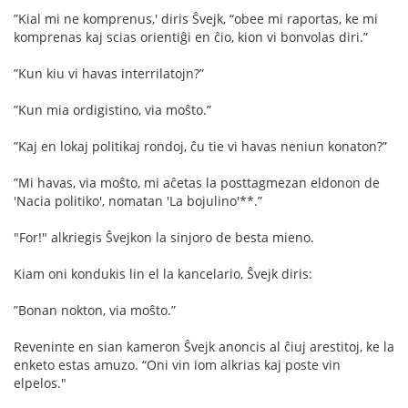
”Kial mi ne komprenus,' diris Ŝvejk, “obee mi raportas, ke mi
komprenas kaj scias orientiĝi en ĉio, kion vi bonvolas diri.”
”Kun kiu vi havas interrilatojn?”
”Kun mia ordigistino, via moŝto.”
”Kaj en lokaj politikaj rondoj, ĉu tie vi havas neniun konaton?”
”Mi havas, via moŝto, mi aĉetas la posttagmezan eldonon de
'Nacia politiko', nomatan 'La bojulino'**.”
"For!" alkriegis Ŝvejkon la sinjoro de besta mieno.
Kiam oni kondukis lin el la kancelario, Ŝvejk diris:
”Bonan nokton, via moŝto.”
Reveninte en sian kameron Ŝvejk anoncis al ĉiuj arestitoj, ke la
enketo estas amuzo. “Oni vin iom alkrias kaj poste vin
elpelos."