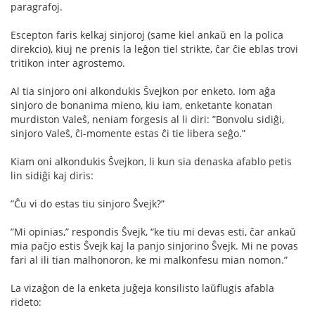
paragrafoj.
Escepton faris kelkaj sinjoroj (same kiel ankaŭ en la polica
direkcio), kiuj ne prenis la leĝon tiel strikte, ĉar ĉie eblas trovi
tritikon inter agrostemo.
Al tia sinjoro oni alkondukis Ŝvejkon por enketo. Iom aĝa
sinjoro de bonanima mieno, kiu iam, enketante konatan
murdiston Valeŝ, neniam forgesis al li diri: ”Bonvolu sidiĝi,
sinjoro Valeŝ, ĉi-momente estas ĉi tie libera seĝo.”
Kiam oni alkondukis Ŝvejkon, li kun sia denaska afablo petis
lin sidiĝi kaj diris:
”Ĉu vi do estas tiu sinjoro Ŝvejk?”
”Mi opinias,” respondis Ŝvejk, “ke tiu mi devas esti, ĉar ankaŭ
mia paĉjo estis Ŝvejk kaj la panjo sinjorino Ŝvejk. Mi ne povas
fari al ili tian malhonoron, ke mi malkonfesu mian nomon.”
La vizaĝon de la enketa juĝeja konsilisto laŭﬂugis afabla
rideto: