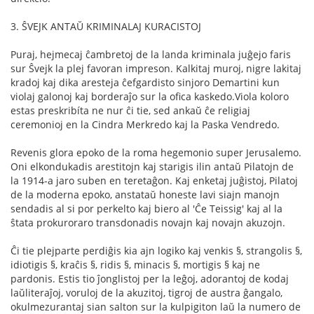
3. ŜVEJK ANTAŬ KRIMINALAJ KURACISTOJ
Puraj, hejmecaj ĉambretoj de la landa kriminala juĝejo faris
sur Ŝvejk la plej favoran impreson. Kalkitaj muroj, nigre lakitaj
kradoj kaj dika aresteja ĉefgardisto sinjoro Demartini kun
violaj galonoj kaj borderaĵo sur la oﬁca kaskedo.Viola koloro
estas preskribíta ne nur ĉi tie, sed ankaŭ ĉe religiaj
ceremonioj en la Cindra Merkredo kaj la Paska Vendredo.
Revenis glora epoko de la roma hegemonio super Jerusalemo.
Oni elkondukadis arestitojn kaj starigis ilin antaŭ Pilatojn de
la 1914-a jaro suben en teretaĝon. Kaj enketaj juĝistoj, Pilatoj
de la moderna epoko, anstataŭ honeste lavi siajn manojn
sendadis al si por perkelto kaj biero al 'Ĉe Teissig' kaj al la
ŝtata prokuroraro transdonadis novajn kaj novajn akuzojn.
Ĉi tie plejparte perdiĝis kia ajn logiko kaj venkis §, strangolis §,
idiotigis §, kraĉis §, ridis §, minacis §, mortigis § kaj ne
pardonis. Estis tio ĵonglistoj per la leĝoj, adorantoj de kodaj
laŭliteraĵoj, voruloj de la akuzitoj, tigroj de austra ĝangalo,
okulmezurantaj sian salton sur la kulpigiton laŭ la numero de