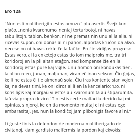
Ero 12a
"Nun esti malliberigita estas amuzo,” plu asertis Ŝvejk kun
plaĉo, „nenia kvaronumo, neniaj torturbotoj, ni havas
tabullitojn, tablon, benkon, ni ne premas nin unu al la alia, ni
ricevas supon, oni donas al ni panon, alportas kruĉon da akvo,
necesejon ni havas rekte ĉe la faŭko. En ĉio vidiĝas progreso.
Estas vero, al la enketejo estas tio iom malproksime, tra tri
koridoroj en la pli altan etaĝon, sed kompense ĉie en la
koridoroj estas pure kaj vigle. Unu homon oni kondukas tien,
la alian reen, junan, maljunan, viran eĉ inan sekson. Ĉiu ĝojas,
ke li ne estas ĉi tie almenaŭ sola. Ĉiu iras kontente sian vojon
kaj ne devas timi, ke oni diros al li en la kancelario: 'Do, ni
konsiliĝis kaj morgaŭ vi estos aŭ kvaronumita aŭ ŝtiparumita,
laŭ via propra deziro.' Tio estis certe malfacila decido kaj mi
opinias, sinjoroj, ke en tia momento multaj el ni estus ege
embarasitaj. Jes, nun la kondiĉoj jam plibonigis favore al ni.”
Li ĝuste ﬁnis la defendon de moderna malliberigado de
civitanoj, kiam gardisto malfermis la pordon kaj ekvokis: