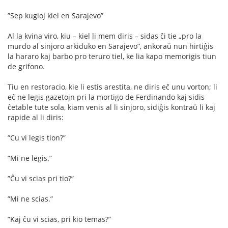
”Sep kugloj kiel en Sarajevo”
Al la kvina viro, kiu – kiel li mem diris – sidas ĉi tie „pro la
murdo al sinjoro arkiduko en Sarajevo”, ankoraŭ nun hirtiĝis
la hararo kaj barbo pro teruro tiel, ke lia kapo memorigis tiun
de grifono.
Tiu en restoracio, kie li estis arestita, ne diris eĉ unu vorton; li
eĉ ne legis gazetojn pri la mortigo de Ferdinando kaj sidis
ĉetable tute sola, kiam venis al li sinjoro, sidiĝis kontraŭ li kaj
rapide al li diris:
”Cu vi legis tion?”
”Mi ne legis.”
”Ĉu vi scias pri tio?”
”Mi ne scias.”
”Kaj ĉu vi scias, pri kio temas?”