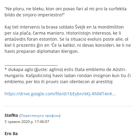
”Ne ploru, ne bleku, kion oni povas fari al mi pro la surfekita
bildo de sinjoro imperiestro?”
Kaj tiel intervenis la brava soldato Ŝvejk en la mondmiliton
per sia plaĉa, ĉarma maniero. Historiistojn interesos, ke li
antaŭvidis foran estonton. Se la situacio evoluis poste alie, ol
kiel li prezentis ĝin en 'Ĉe la kaliko’, ni devas konsideri, ke li ne
havis preparan diplomatan klerigon.
_____________________________
* dukapa aglo (ĝuste: aglino) estis ŝtata emblemo de Aŭstri-
Hungario. Kaŝpolicistoj havis ladan rondan insignon kun tiu ĉi
emblemo, per kio ili pruvis sian identecon al arestitoj
https://drive.google.com/file/d/1bEybnrkKJ-RNMT4nK...
StefKo
(
Переглянути профіль
)
5 травня 2020 р. 17:46:07
Ero 8a