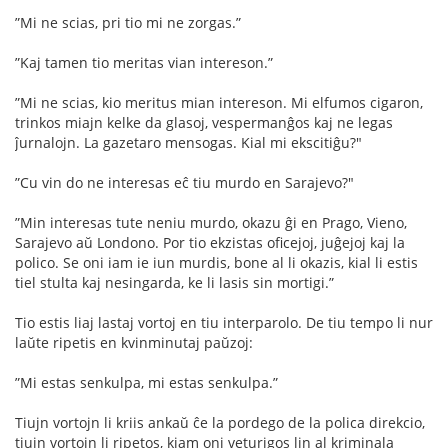
”Mi ne scias, pri tio mi ne zorgas.”
”Kaj tamen tio meritas vian intereson.”
”Mi ne scias, kio meritus mian intereson. Mi elfumos cigaron,
trinkos miajn kelke da glasoj, vespermanĝos kaj ne legas
ĵurnalojn. La gazetaro mensogas. Kial mi ekscitiĝu?"
”Cu vin do ne interesas eĉ tiu murdo en Sarajevo?"
”Min interesas tute neniu murdo, okazu ĝi en Prago, Vieno,
Sarajevo aŭ Londono. Por tio ekzistas oﬁcejoj, juĝejoj kaj la
polico. Se oni iam ie iun murdis, bone al li okazis, kial li estis
tiel stulta kaj nesingarda, ke li lasis sin mortigi.”
Tio estis liaj lastaj vortoj en tiu interparolo. De tiu tempo li nur
laŭte ripetis en kvinminutaj paŭzoj:
”Mi estas senkulpa, mi estas senkulpa.”
Tiujn vortojn li kriis ankaŭ ĉe la pordego de la polica direkcio,
tiujn vortojn li ripetos, kiam oni veturigos lin al kriminala