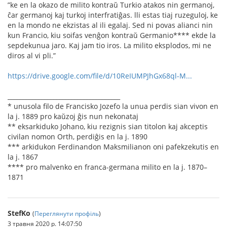
”ke en la okazo de milito kontraŭ Turkio atakos nin germanoj,
ĉar germanoj kaj turkoj interfratiĝas. lli estas tiaj ruzeguloj, ke
en la mondo ne ekzistas al ili egalaj. Sed ni povas alianci nin
kun Francio, kiu soifas venĝon kontraŭ Germanio**** ekde la
sepdekunua jaro. Kaj jam tio iros. La milito eksplodos, mi ne
diros al vi pli.”
https://drive.google.com/file/d/10ReIUMPJhGx68ql-M...
_____________________________________
* unusola ﬁlo de Francisko Jozefo la unua perdis sian vivon en
la j. 1889 pro kaŭzoj ĝis nun nekonataj
** eksarkiduko Johano, kiu rezignis sian titolon kaj akceptis
civilan nomon Orth, perdiĝis en la j. 1890
*** arkidukon Ferdinandon Maksmilianon oni pafekzekutis en
la j. 1867
**** pro malvenko en franca-germana milito en la j. 1870–
1871
StefKo
(
Переглянути профіль
)
3 травня 2020 р. 14:07:50