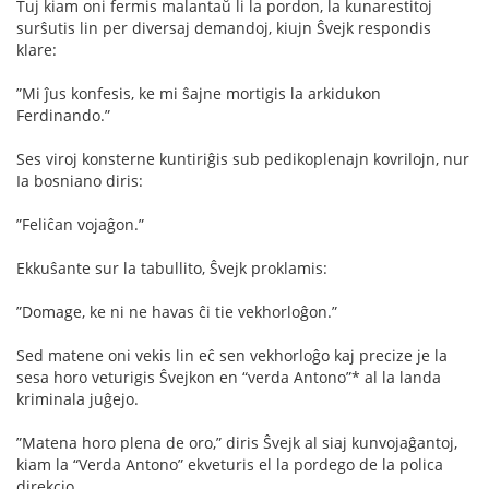
Tuj kiam oni fermis malantaŭ li la pordon, la kunarestitoj
surŝutis lin per diversaj demandoj, kiujn Ŝvejk respondis
klare:
”Mi ĵus konfesis, ke mi ŝajne mortigis la arkidukon
Ferdinando.”
Ses viroj konsterne kuntiriĝis sub pedikoplenajn kovrilojn, nur
Ia bosniano diris:
”Feliĉan vojaĝon.”
Ekkuŝante sur la tabullito, Ŝvejk proklamis:
”Domage, ke ni ne havas ĉi tie vekhorloĝon.”
Sed matene oni vekis lin eĉ sen vekhorloĝo kaj precize je la
sesa horo veturigis Ŝvejkon en “verda Antono”* al la landa
kriminala juĝejo.
”Matena horo plena de oro,” diris Ŝvejk al siaj kunvojaĝantoj,
kiam la “Verda Antono” ekveturis el la pordego de la polica
direkcio.