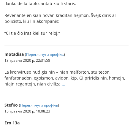
ﬂanko de la tablo, antaŭ kiu li staris.
Revenante en sian novan kraditan hejmon, Ŝvejk diris al
policisto, kiu lin akompanis:
”Ĉi tie ĉio iras kiel sur reloj.”
motadisa
(
Переглянути профіль
)
13 травня 2020 р. 22:31:58
La kronviruso nudigis nin – nian malforton, stultecon,
fanfaronadon, egoismon, avidon, ktp. Ĝi priridis nin, homojn,
niajn regantojn, nian civiliza
...
StefKo
(
Переглянути профіль
)
15 травня 2020 р. 10:08:23
Ero 13a