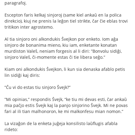
paragrafoj.
Escepton faris kelkaj sinjoroj (same kiel ankaŭ en la polica
direkcio), kiuj ne prenis la leĝon tiel strikte, ĉar ĉie eblas trovi
tritikon inter agrostemo.
Al tia sinjoro oni alkondukis Ŝvejkon por enketo. Iom aĝa
sinjoro de bonanima mieno, kiu iam, enketante konatan
murdiston Valeŝ, neniam forgesis al li diri: ”Bonvolu sidiĝi,
sinjoro Valeŝ, ĉi-momente estas ĉi tie libera seĝo.”
Kiam oni alkondukis Ŝvejkon, li kun sia denaska afablo petis
lin sidiĝi kaj diris:
”Ĉu vi do estas tiu sinjoro Ŝvejk?”
”Mi opinias,” respondis Ŝvejk, “ke tiu mi devas esti, ĉar ankaŭ
mia paĉjo estis Ŝvejk kaj la panjo sinjorino Ŝvejk. Mi ne povas
fari al ili tian malhonoron, ke mi malkonfesu mian nomon.”
La vizaĝon de la enketa juĝeja konsilisto laŭﬂugis afabla
rideto: