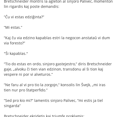
Bretschneider montris la agleton al sinjoro Palivec, momenton
lin rigardis kaj poste demandis:
”Ĉu vi estas edziĝinta?”
”Mi estas.”
”Kaj ĉu via edzino kapablas estri la negocon anstataŭ vi dum
via foresto?”
"Ŝi kapablas."
”Tio do estas en ordo, sinjoro gastejestro,” diris Bretschneider
gaje, „alvoku ĉi tien vian edzinon, transdonu al ŝi tion kaj
vespere ni por vi alveturos.”
”Ne faru al vi pro tio la zorgojn,” konsolis lin Ŝvejk, „mi iras
tien nur pro ŝtatperﬁdo.”
”Sed pro kio mi?” lamentis sinjoro Palivec, “mi estis ja tiel
singarda”
Bretschneider ekridetis kaj triumfe proklamis: