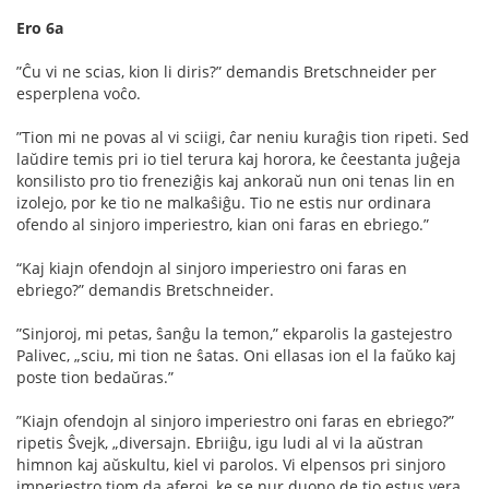
Ero 6a
”Ĉu vi ne scias, kion li diris?” demandis Bretschneider per
esperplena voĉo.
”Tion mi ne povas al vi sciigi, ĉar neniu kuraĝis tion ripeti. Sed
laŭdire temis pri io tiel terura kaj horora, ke ĉeestanta juĝeja
konsilisto pro tio freneziĝis kaj ankoraŭ nun oni tenas lin en
izolejo, por ke tio ne malkaŝiĝu. Tio ne estis nur ordinara
ofendo al sinjoro imperiestro, kian oni faras en ebriego.”
“Kaj kiajn ofendojn al sinjoro imperiestro oni faras en
ebriego?” demandis Bretschneider.
”Sinjoroj, mi petas, ŝanĝu la temon,” ekparolis la gastejestro
Palivec, „sciu, mi tion ne ŝatas. Oni ellasas ion el la faŭko kaj
poste tion bedaŭras.”
”Kiajn ofendojn al sinjoro imperiestro oni faras en ebriego?”
ripetis Ŝvejk, „diversajn. Ebriiĝu, igu ludi al vi la aŭstran
himnon kaj aŭskultu, kiel vi parolos. Vi elpensos pri sinjoro
imperiestro tiom da aferoj, ke se nur duono de tio estus vera,