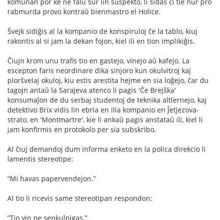
komunan por ke ne falu sur lin suspekto, li sidas ĉi tie nur pro
rabmurda provo kontraŭ bienmastro el Holice.
Ŝvejk sidiĝis al la kompanio de konspiruloj ĉe la tablo, kiuj
rakontis al si jam la dekan fojon, kiel ili en tion implikiĝis.
Ĉiujn krom unu traﬁs tio en gastejo, vinejo aŭ kafejo. La
escepton faris neordinare dika sinjoro kun okulvitroj kaj
plorŝvelaj okuloj, kiu estis arestita hejme en sia loĝejo, ĉar du
tagojn antaŭ la Sarajeva atenco li pagis 'Ĉe Brejŝka'
konsumaĵon de du serbaj studentoj de teknika altlernejo, kaj
detektivo Brix vidis lin ebria en ilia kompanio en Ĵetjezova-
strato, en 'Montmartre', kie li ankaŭ pagis anstataŭ ili, kiel li
jam konﬁrmis en protokolo per sia subskribo.
Al ĉiuj demandoj dum informa enketo en la polica direkcio li
lamentis stereotipe:
“Mi havas papervendejon.”
Al tio li ricevis same stereotipan respondon:
”Tio vin ne senkulpigas.”