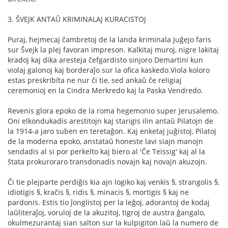
3. ŜVEJK ANTAŬ KRIMINALAJ KURACISTOJ
Puraj, hejmecaj ĉambretoj de la landa kriminala juĝejo faris
sur Ŝvejk la plej favoran impreson. Kalkitaj muroj, nigre lakitaj
kradoj kaj dika aresteja ĉefgardisto sinjoro Demartini kun
violaj galonoj kaj borderaĵo sur la oﬁca kaskedo.Viola koloro
estas preskribíta ne nur ĉi tie, sed ankaŭ ĉe religiaj
ceremonioj en la Cindra Merkredo kaj la Paska Vendredo.
Revenis glora epoko de la roma hegemonio super Jerusalemo.
Oni elkondukadis arestitojn kaj starigis ilin antaŭ Pilatojn de
la 1914-a jaro suben en teretaĝon. Kaj enketaj juĝistoj, Pilatoj
de la moderna epoko, anstataŭ honeste lavi siajn manojn
sendadis al si por perkelto kaj biero al 'Ĉe Teissig' kaj al la
ŝtata prokuroraro transdonadis novajn kaj novajn akuzojn.
Ĉi tie plejparte perdiĝis kia ajn logiko kaj venkis §, strangolis §,
idiotigis §, kraĉis §, ridis §, minacis §, mortigis § kaj ne
pardonis. Estis tio ĵonglistoj per la leĝoj, adorantoj de kodaj
laŭliteraĵoj, voruloj de la akuzitoj, tigroj de austra ĝangalo,
okulmezurantaj sian salton sur la kulpigiton laŭ la numero de