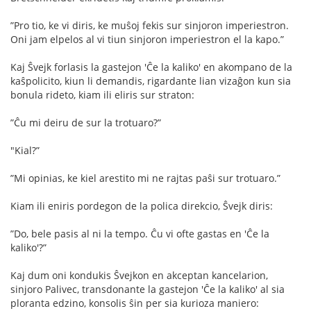
”Pro tio, ke vi diris, ke muŝoj fekis sur sinjoron imperiestron.
Oni jam elpelos al vi tiun sinjoron imperiestron el la kapo.”
Kaj Ŝvejk forlasis la gastejon 'Ĉe la kaliko' en akompano de la
kaŝpolicito, kiun li demandis, rigardante lian vizaĝon kun sia
bonula rideto, kiam ili eliris sur straton:
”Ĉu mi deiru de sur la trotuaro?”
"Kial?”
”Mi opinias, ke kiel arestito mi ne rajtas paŝi sur trotuaro.”
Kiam ili eniris pordegon de la polica direkcio, Ŝvejk diris:
”Do, bele pasis al ni la tempo. Ĉu vi ofte gastas en 'Ĉe la
kaliko'?”
Kaj dum oni kondukis Ŝvejkon en akceptan kancelarion,
sinjoro Palivec, transdonante la gastejon 'Ĉe la kaliko' al sia
ploranta edzino, konsolis ŝin per sia kurioza maniero: