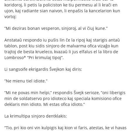
koridoroj, li petis la policiston ke tiu permesu al li kraĉi en
ujon, kaj radiante sian naivon, li enpaŝis la kancelarion kun
vortoj:
”Mi deziras bonan vesperon, sinjoroj, al vi ĉiuj kune.”
Anstataŭ respondo iu puŝis lin ĉe la ripoj kaj starigis antaŭ
tablon, post kiu sidis sinjoro de malvarma oﬁca vizaĝo kun
trajtoj de besta krueleco, kvazaŭ li jus elfalus el la libro de
Lombroso* “Pri krimulaj tipoj”.
Li sangsoife ekrigardis Ŝvejkon kaj diris:
”Ne mienu tiel idiote.”
”Mi ne povas min helpi,” respondis Ŝvejk serioze, ”oni liberigis
min de soldatservo pro idioteco kaj speciala komisiono oﬁce
deklaris min idioto. Mi estas oﬁca idioto.”
La krimultipa sinjoro dentklakis:
”Tio, pri kio oni vin kulpigis kaj kion vi faris, atestas, ke vi havas