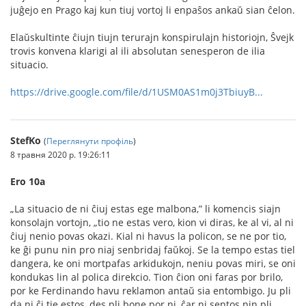
juĝejo en Prago kaj kun tiuj vortoj li enpaŝos ankaŭ sian ĉelon.
Elaŭskultinte ĉiujn tiujn terurajn konspirulajn historiojn, Ŝvejk
trovis konvena klarigi al ili absolutan senesperon de ilia
situacio.
https://drive.google.com/file/d/1USM0AS1m0j3TbiuyB...
StefKo
(
Переглянути профіль
)
8 травня 2020 р. 19:26:11
Ero 10a
„La situacio de ni ĉiuj estas ege malbona,” li komencis siajn
konsolajn vortojn, „tio ne estas vero, kion vi diras, ke al vi, al ni
ĉiuj nenio povas okazi. Kial ni havus la policon, se ne por tio,
ke ĝi punu nin pro niaj senbridaj faŭkoj. Se la tempo estas tiel
dangera, ke oni mortpafas arkidukojn, neniu povas miri, se oni
kondukas lin al polica direkcio. Tion ĉion oni faras por brilo,
por ke Ferdinando havu reklamon antaŭ sia entombigo. Ju pli
da ni ĉi tie estos, des pli bone por ni, ĉar ni sentos nin pli