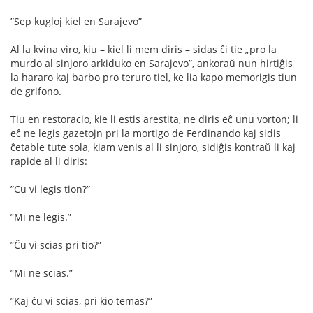
”Sep kugloj kiel en Sarajevo”
Al la kvina viro, kiu – kiel li mem diris – sidas ĉi tie „pro la
murdo al sinjoro arkiduko en Sarajevo”, ankoraŭ nun hirtiĝis
la hararo kaj barbo pro teruro tiel, ke lia kapo memorigis tiun
de grifono.
Tiu en restoracio, kie li estis arestita, ne diris eĉ unu vorton; li
eĉ ne legis gazetojn pri la mortigo de Ferdinando kaj sidis
ĉetable tute sola, kiam venis al li sinjoro, sidiĝis kontraŭ li kaj
rapide al li diris:
”Cu vi legis tion?”
”Mi ne legis.”
”Ĉu vi scias pri tio?”
”Mi ne scias.”
”Kaj ĉu vi scias, pri kio temas?”