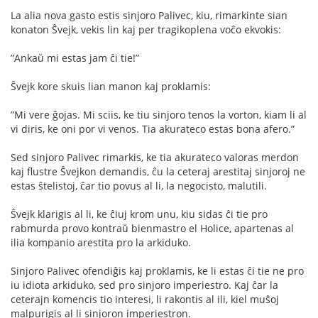
La alia nova gasto estis sinjoro Palivec, kiu, rimarkinte sian
konaton Ŝvejk, vekis lin kaj per tragikoplena voĉo ekvokis:
”Ankaŭ mi estas jam ĉi tie!”
Ŝvejk kore skuis lian manon kaj proklamis:
”Mi vere ĝojas. Mi sciis, ke tiu sinjoro tenos la vorton, kiam li al
vi diris, ke oni por vi venos. Tia akurateco estas bona afero.”
Sed sinjoro Palivec rimarkis, ke tia akurateco valoras merdon
kaj flustre Ŝvejkon demandis, ĉu la ceteraj arestitaj sinjoroj ne
estas ŝtelistoj, ĉar tio povus al li, la negocisto, malutili.
Ŝvejk klarigis al li, ke ĉiuj krom unu, kiu sidas ĉi tie pro
rabmurda provo kontraŭ bienmastro el Holice, apartenas al
ilia kompanio arestita pro la arkiduko.
Sinjoro Palivec ofendiĝis kaj proklamis, ke li estas ĉi tie ne pro
iu idiota arkiduko, sed pro sinjoro imperiestro. Kaj ĉar la
ceterajn komencis tio interesi, li rakontis al ili, kiel muŝoj
malpurigis al li sinjoron imperiestron.