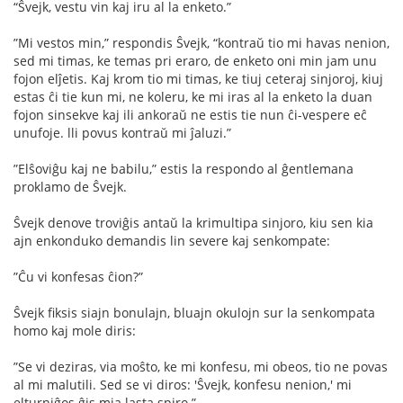
“Ŝvejk, vestu vin kaj iru al la enketo.”
”Mi vestos min,” respondis Ŝvejk, “kontraŭ tio mi havas nenion,
sed mi timas, ke temas pri eraro, de enketo oni min jam unu
fojon elĵetis. Kaj krom tio mi timas, ke tiuj ceteraj sinjoroj, kiuj
estas ĉi tie kun mi, ne koleru, ke mi iras al la enketo la duan
fojon sinsekve kaj ili ankoraŭ ne estis tie nun ĉi-vespere eĉ
unufoje. lli povus kontraŭ mi ĵaluzi.”
”Elŝoviĝu kaj ne babilu,” estis la respondo al ĝentlemana
proklamo de Ŝvejk.
Ŝvejk denove troviĝis antaŭ la krimultipa sinjoro, kiu sen kia
ajn enkonduko demandis lin severe kaj senkompate:
”Ĉu vi konfesas ĉion?”
Ŝvejk ﬁksis siajn bonulajn, bluajn okulojn sur la senkompata
homo kaj mole diris:
”Se vi deziras, via moŝto, ke mi konfesu, mi obeos, tio ne povas
al mi malutili. Sed se vi diros: 'Ŝvejk, konfesu nenion,' mi
elturniĝos ĝis mia lasta spiro.”