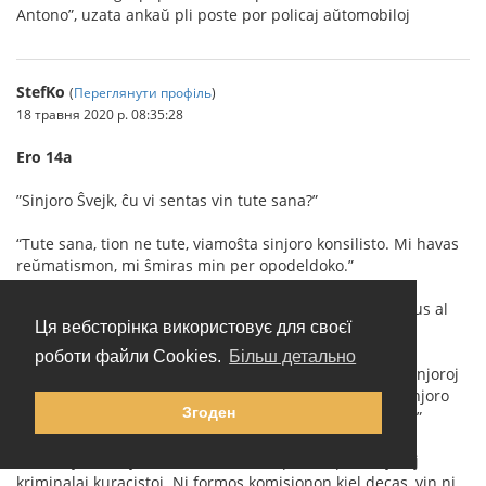
Antono”, uzata ankaŭ pli poste por policaj aŭtomobiloj
StefKo
(
Переглянути профіль
)
18 травня 2020 р. 08:35:28
Ero 14a
”Sinjoro Ŝvejk, ĉu vi sentas vin tute sana?”
“Tute sana, tion ne tute, viamoŝta sinjoro konsilisto. Mi havas
reŭmatismon, mi ŝmiras min per opodeldoko.”
La maljuna sinjoro denove afable ekridetis: “Kion vi dirus al
Ця вебсторінка використовує для своєї
tio, se ni igus vin esplori fare de kriminalaj kuracistoj?”
роботи файли Cookies.
Більш детально
”Mi opinias, ke mi ne fartas tiom malbone, por ke tiuj sinjoroj
superﬂue perdu pro mi la tempon. Min esploris jam sinjoro
Згоден
doktoro en la polica direkcio, ĉu mi ne havas gonoreon.”
”Nu, sinjoro Ŝvejk, ni tion tamen nur provos per sinjoroj
kriminalaj kuracistoj. Ni formos komisionon kiel decas, vin ni