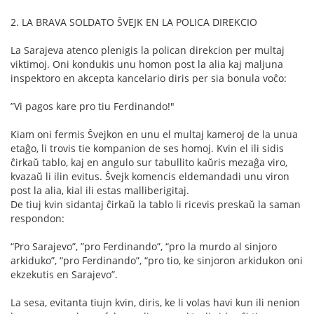
2. LA BRAVA SOLDATO ŜVEJK EN LA POLICA DIREKCIO
La Sarajeva atenco plenigis la polican direkcion per multaj
viktimoj. Oni kondukis unu homon post la alia kaj maljuna
inspektoro en akcepta kancelario diris per sia bonula voĉo:
”Vi pagos kare pro tiu Ferdinando!"
Kiam oni fermis Ŝvejkon en unu el multaj kameroj de la unua
etaĝo, li trovis tie kompanion de ses homoj. Kvin el ili sidis
ĉirkaŭ tablo, kaj en angulo sur tabullito kaŭris mezaĝa viro,
kvazaŭ li ilin evitus. Ŝvejk komencis eldemandadi unu viron
post la alia, kial ili estas malliberigitaj.
De tiuj kvin sidantaj ĉirkaŭ la tablo li ricevis preskaŭ la saman
respondon:
“Pro Sarajevo”, ”pro Ferdinando”, “pro la murdo al sinjoro
arkiduko”, “pro Ferdinando”, “pro tio, ke sinjoron arkidukon oni
ekzekutis en Sarajevo”.
La sesa, evitanta tiujn kvin, diris, ke li volas havi kun ili nenion