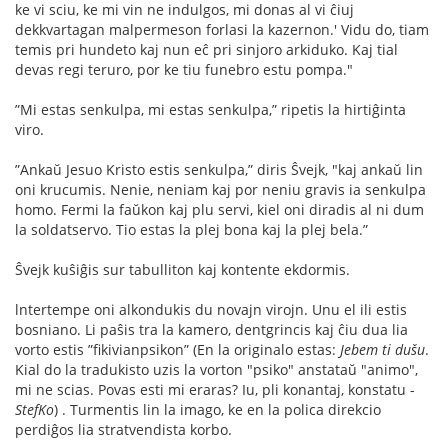
ke vi sciu, ke mi vin ne indulgos, mi donas al vi ĉiuj
dekkvartagan malpermeson forlasi la kazernon.' Vidu do, tiam
temis pri hundeto kaj nun eĉ pri sinjoro arkiduko. Kaj tial
devas regi teruro, por ke tiu funebro estu pompa."
”Mi estas senkulpa, mi estas senkulpa,” ripetis la hirtiĝinta
viro.
”Ankaŭ Jesuo Kristo estis senkulpa,” diris Ŝvejk, "kaj ankaŭ lin
oni krucumis. Nenie, neniam kaj por neniu gravis ia senkulpa
homo. Fermi la faŭkon kaj plu servi, kiel oni diradis al ni dum
la soldatservo. Tio estas la plej bona kaj la plej bela.”
Ŝvejk kuŝiĝis sur tabulliton kaj kontente ekdormis.
lntertempe oni alkondukis du novajn virojn. Unu el ili estis
bosniano. Li paŝis tra la kamero, dentgrincis kaj ĉiu dua lia
vorto estis ”ﬁkivianpsikon” (En la originalo estas:
Jebem ti dušu
.
Kial do la tradukisto uzis la vorton "psiko" anstataŭ "animo",
mi ne scias. Povas esti mi eraras? Iu, pli konantaj, konstatu -
StefKo
) . Turmentis lin la imago, ke en la polica direkcio
perdiĝos lia stratvendista korbo.