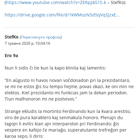
(
https://www.youtube.com/watch?v=ZERpJ4G1S-k
– StefKo)
https://drive.google.com/file/d/1kWMozN5d5qVqSJzxE...
StefKo
(
Переглянути профіль
)
7 травня 2020 р. 10:04:16
Ero 9a
Nun li sidis ĉi tie kun la kapo klinita kaj lamentis:
”En aŭgusto ni havos novan voĉdonadon pri la prezidantaro,
se mi ne estos ĝis tiu tempo hejme, povas okazi, ke oni min ne
elektos. Kiel prezidanto mi funkcias jam la dekan periodon.
Tiun malhonoron mi ne postvivos.”
Strange ekludis la mortinto Ferdinando kun la kvara arestito,
viro de pura karaktero kaj senmakula honoro. Plenajn du
tagojn li evitis kian ajn interparolon pri Ferdinando; ĝis
vespere en kafejo ĉe mariaĝo, superatutante trefreĝon per
karoa sepo, li diris: