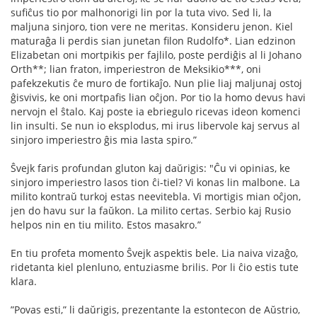
suﬁĉus tio por malhonorigi lin por la tuta vivo. Sed li, la
maljuna sinjoro, tion vere ne meritas. Konsideru jenon. Kiel
maturaĝa li perdis sian junetan ﬁlon Rudolfo*. Lian edzinon
Elizabetan oni mortpikis per fajlilo, poste perdiĝis al li Johano
Orth**; lian fraton, imperiestron de Meksikio***, oni
pafekzekutis ĉe muro de fortikaĵo. Nun plie liaj maljunaj ostoj
ĝisvivis, ke oni mortpaﬁs lian oĉjon. Por tio la homo devus havi
nervojn el ŝtalo. Kaj poste ia ebriegulo ricevas ideon komenci
lin insulti. Se nun io eksplodus, mi irus libervole kaj servus al
sinjoro imperiestro ĝis mia lasta spiro.”
Ŝvejk faris profundan gluton kaj daŭrigis: "Ĉu vi opinias, ke
sinjoro imperiestro lasos tion ĉi-tiel? Vi konas lin malbone. La
milito kontraŭ turkoj estas neevitebla. Vi mortigis mian oĉjon,
jen do havu sur la faŭkon. La milito certas. Serbio kaj Rusio
helpos nin en tiu milito. Estos masakro.”
En tiu profeta momento Ŝvejk aspektis bele. Lia naiva vizaĝo,
ridetanta kiel plenluno, entuziasme brilis. Por li ĉio estis tute
klara.
”Povas esti,” li daŭrigis, prezentante la estontecon de Aŭstrio,