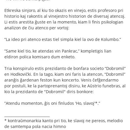
Etkreska sinjoro, al kiu tio okazis en vinejo, estis profesoro pri
historio kaj rakontis al vinejestro historion de diversaj atencoj.
Li estis arestita ĝuste en la momento, kiam li ﬁnis psikologian
analizon de ĉiu atenco per vortoj:
”La ideo pri atenco estas tiel simpla kiel la ovo de Kolumbo.”
”Same kiel tio, ke atendas vin Pankrac,” kompletigis lian
eldiron polica komisaro dum enketo.
Tria konspirulo estis prezidanto de bonfara societo “Dobromil”
en Hodkoviĉki. En la tago, kiam oni faris la atencon, “Dobromil”
aranĝis ĝardenan feston kun koncerto. Venis ĉefĝendarmo
por postuli, ke la partoprenantoj disiru, ke Aŭstrio funebras, al
kio la prezidanto de "Dobromil" diris bonkore:
”Atendu momenton, ĝis oni ﬁnludos 'Ho, slavoj'*.”
__________________________
* kontraŭmonarkia kanto pri tio, ke slavoj ne pereos, melodio
de samtempa pola nacia himno