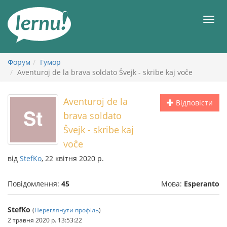
До
змісту
Мен
Форум
Гумор
Aventuroj de la brava soldato Ŝvejk - skribe kaj voĉe
Aventuroj de la
Відповісти
brava soldato
Ŝvejk - skribe kaj
voĉe
від
StefKo
, 22 квітня 2020 р.
Повідомлення:
45
Мова:
Esperanto
StefKo
(
Переглянути профіль
)
2 травня 2020 р. 13:53:22