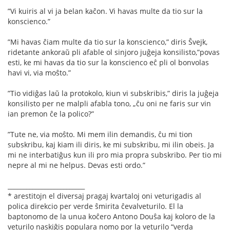
”Vi kuiris al vi ja belan kaĉon. Vi havas multe da tio sur la
konscienco.”
”Mi havas ĉiam multe da tio sur la konscienco,” diris Ŝvejk,
ridetante ankoraŭ pli afable ol sinjoro juĝeja konsilisto,”povas
esti, ke mi havas da tio sur la konscienco eĉ pli ol bonvolas
havi vi, via moŝto.”
”Tio vidiĝas laŭ la protokolo, kiun vi subskribis,” diris la juĝeja
konsilisto per ne malpli afabla tono, „ĉu oni ne faris sur vin
ian premon ĉe la polico?”
”Tute ne, via moŝto. Mi mem ilin demandis, ĉu mi tion
subskribu, kaj kiam ili diris, ke mi subskribu, mi ilin obeis. Ja
mi ne interbatiĝus kun ili pro mia propra subskribo. Per tio mi
nepre al mi ne helpus. Devas esti ordo.”
_________________________
* arestitojn el diversaj pragaj kvartaloj oni veturigadis al
polica direkcio per verde ŝmirita ĉevalveturilo. El la
baptonomo de la unua koĉero Antono Douŝa kaj koloro de la
veturilo naskiĝis populara nomo por la veturilo “verda