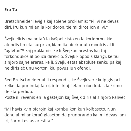
Ero 7a
Bretschneider leviĝis kaj solene proklamis: "Pli vi ne devas
diri, iru kun mi en la koridoron, tie mi diros ion al vi."
Ŝvejk eliris malantaŭ la kaŝpolicisto en la koridoron, kie
atendis lin eta surprizo, kiam lia bierkunulo montris al li
“agleton”* kaj proklamis, ke li Ŝvejkon arestas kaj tuj
forkondukos al polica direkcio. Ŝvejk klopodis klarigi, ke tiu
sinjoro ŝajne eraras, ke li, Ŝvejk, estas absolute senkulpa kaj
ne diris eĉ unu vorton, kiu povus iun ofendi.
Sed Bretschneider al li respondis, ke Ŝvejk vere kulpigis pri
kelke da punindaj faroj, inter kiuj ĉefan rolon ludas la krimo
de ŝtatperﬁdo.
Poste ili revenis en la gastejon kaj Ŝvejk diris al sinjoro Palivec:
”Mi havis kvin bierojn kaj kornbulkon kun kolbaseto. Nun
donu al mi ankoraŭ glaseton da prunbrando kaj mi devas jam
iri, ĉar mi estas arestita.”