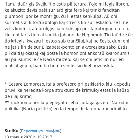
”lam,” daŭrigis Ŝvejk, “tio estis pli terura. Foje mi legis libron,
ke akuzito devis paŝi sur ardigita fero kaj trinki fanditan
plumbon, por ke montriĝu, ĉu li estas senkulpa. Aŭ oni
surmetis al li torturbotojn kaj streĉis lin sur eskalon, se li ne
volis konfesi, aŭ bruligis liajn koksojn per fajrobrigada torĉo,
kiel oni faris tion al sankta Johano de Nepomuk. Tiu laŭdire ĉe
tio kriegis, kvazau li estus sub tranĉiloj, kaj ne ĉesis, dum oni
ne ĵetis lin de sur Elizabeta-ponto en akvorezista sako. Estis
pli da tiaj okazoj kaj poste la homon oni ankoraŭ kvaronumis
aŭ palisumis ie ĉe Nacia muzeo. Kaj se oni ĵetis lin nur en
malsatigejon, tiam tia homo sentis sin kiel novnaskita.
________________________________
* Cesare Lombroso, itala profesoro pri psikiatrio, kiu klopodis
pruvi, ke heredita korpa strukturo de krimuloj estas la kaŭzo
de iliaj krimoj
** moknomo por la plej legata ĉeĥa ĉiutaga gazeto 'Národni
politika' (Nacia politiko) en la tempo de la unua mondmilito
StefKo
(
Переглянути профіль
)
13 травня 2020 р. 10:20:17