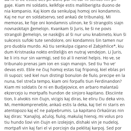
gaje. Kiam mi soldatis, kelkfoje estis malliberigita duono de
nia kompanio. Kaj kiom da senkulpaj homoj oni kondamnis.
Kaj ne nur en soldatservo, sed ankaŭ de tribunaloj. Mi
memoras, ke foje oni kondamnis ulinon, ke ŝi strangolis siajn
novnaskitajn ĝemelojn. Kvankam ŝi ĵuris, ke ŝi ne povis
strangoli ĝemelojn, se naskiĝis al ŝi nur unu knabineto, kiun ŝi
sukcesis sufoki tute sendolore, oni kondamnis ŝin tamen nur
pro duobla murdo. Aŭ tiu senkulpa cigano el Zabjehlice*, kiu
dum Kristnaska nokto enŝteliĝis en nutraj vendejon. Li ĵuris,
ke li iris nur sin varmigi, sed tio al li neniel helpis. Ho ve, se
tribunalo prenas jam ion en siajn manojn. Sed tiu 'ho ve'
devas esti. Eble ne ĉiuj homoj estas tiaj friponoj, kiel eblas pri
ili supozi; sed kiel nun distingi bonulon de ﬁulo, precipe en la
nuna, tiel streĉa tempo, kiam oni forpaﬁs tiun Ferdinandon?
Kiam mi soldatis ĉe ni en Budjejovice, en arbaro malantaŭ
ekzercejo iu mortpaﬁs hundon de sinjoro kapitano. Eksciinte
tion, li alvokis nin ĉiujn, vicigis kaj diras, ke eliru ĉiu deka viro.
Mi, memkompreneble, ankaŭ estis la deka, kaj tiel ni staris en
atentopozo kaj eĉ ne palpebrumis. La kapitano ĉirkaŭiras nin
kaj diras: 'Kanajloj, aĉuloj, ﬁuloj, makulaj hienoj, mi volus pro
tiu hundo ŝovi vin ĉiujn en izolejojn, dishaki vin je nudeloj,
mortpaﬁ vin kaj fari el vi porciojn da peklitaj karpoj. Sed por