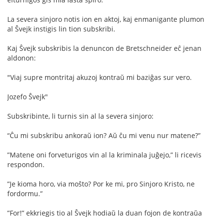
La severa sinjoro notis ion en aktoj, kaj enmanigante plumon
al Ŝvejk instigis lin tion subskribi.
Kaj Ŝvejk subskribis la denuncon de Bretschneider eĉ jenan
aldonon:
"Viaj supre montritaj akuzoj kontraŭ mi baziĝas sur vero.
Jozefo Ŝvejk"
Subskribinte, li turnis sin al la severa sinjoro:
“Ĉu mi subskribu ankoraŭ ion? Aŭ ĉu mi venu nur matene?”
”Matene oni forveturigos vin al la kriminala juĝejo,” li ricevis
respondon.
”Je kioma horo, via moŝto? Por ke mi, pro Sinjoro Kristo, ne
fordormu.”
”For!” ekkriegis tio al Ŝvejk hodiaŭ la duan fojon de kontraŭa