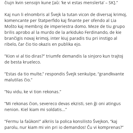
ĉiujn kvin sensojn kune [aŭ: ‘ke vi estas menslerta’ – SK].”
Kaj nun li elnombris al Ŝvejk la tutan vicon de diversaj krimoj,
komencante per ŝtatperﬁdo kaj ﬁnante per ofendo al Lia
Moŝto kaj membroj de imperiestra domo. Meze de tiu grupo
brilis aprobo al la murdo de la arkiduko Ferdinando, de kie
branĉigis novaj krimoj, inter kiuj paradis tiu pri instigo al
ribelo, ĉar ĉio tio okazis en publika ejo.
”Kion vi al tio diras?” triumfe demandis la sinjoro kun trajtoj
de besta krueleco.
”Estas da tio multe,” respondis Ŝvejk senkulpe, “grandkvante
malutilas ĉio.”
”Nu vidu, ke vi tion rekonas.”
”Mi rekonas ĉion, severeco devas ekzisti, sen ĝi oni atingus
nenion. Kiel kiam mi soldatis...”
”Fermu la faŭkon!” alkriis la polica konsilisto Ŝvejkon, “kaj
parolu, nur kiam mi vin pri io demandos! Ĉu vi komprenas?”