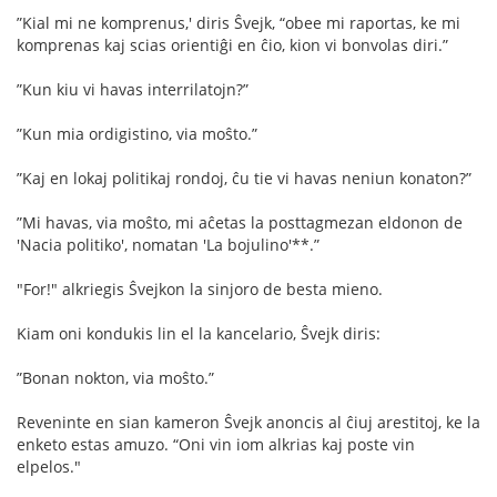
”Kial mi ne komprenus,' diris Ŝvejk, “obee mi raportas, ke mi
komprenas kaj scias orientiĝi en ĉio, kion vi bonvolas diri.”
”Kun kiu vi havas interrilatojn?”
”Kun mia ordigistino, via moŝto.”
”Kaj en lokaj politikaj rondoj, ĉu tie vi havas neniun konaton?”
”Mi havas, via moŝto, mi aĉetas la posttagmezan eldonon de
'Nacia politiko', nomatan 'La bojulino'**.”
"For!" alkriegis Ŝvejkon la sinjoro de besta mieno.
Kiam oni kondukis lin el la kancelario, Ŝvejk diris:
”Bonan nokton, via moŝto.”
Reveninte en sian kameron Ŝvejk anoncis al ĉiuj arestitoj, ke la
enketo estas amuzo. “Oni vin iom alkrias kaj poste vin
elpelos."