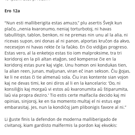
Ero 12a
"Nun esti malliberigita estas amuzo,” plu asertis Ŝvejk kun
plaĉo, „nenia kvaronumo, neniaj torturbotoj, ni havas
tabullitojn, tablon, benkon, ni ne premas nin unu al la alia, ni
ricevas supon, oni donas al ni panon, alportas kruĉon da akvo,
necesejon ni havas rekte ĉe la faŭko. En ĉio vidiĝas progreso.
Estas vero, al la enketejo estas tio iom malproksime, tra tri
koridoroj en la pli altan etaĝon, sed kompense ĉie en la
koridoroj estas pure kaj vigle. Unu homon oni kondukas tien,
la alian reen, junan, maljunan, viran eĉ inan sekson. Ĉiu ĝojas,
ke li ne estas ĉi tie almenaŭ sola. Ĉiu iras kontente sian vojon
kaj ne devas timi, ke oni diros al li en la kancelario: 'Do, ni
konsiliĝis kaj morgaŭ vi estos aŭ kvaronumita aŭ ŝtiparumita,
laŭ via propra deziro.' Tio estis certe malfacila decido kaj mi
opinias, sinjoroj, ke en tia momento multaj el ni estus ege
embarasitaj. Jes, nun la kondiĉoj jam plibonigis favore al ni.”
Li ĝuste ﬁnis la defendon de moderna malliberigado de
civitanoj, kiam gardisto malfermis la pordon kaj ekvokis: