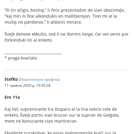
”lli lin aĉigis, bestioj,” li ﬁnis prezentadon de sian okazintaĵo,
"kaj min ili ﬁne alkondukis en malliberejon. Tion mi al la
muŝoj ne pardonos,” li aldonis minace.
Ŝvejk denove ekkuŝis, sed li ne dormis longe, ĉar oni venis por
forkonduki lin al enketo.
________________________________
* praga kvartalo
StefKo
(
Переглянути профіль
)
11 травня 2020 р. 19:35:28
Ero 11a
Kaj tiel, suprenirante tra ŝtuparo al la tria sekcio cele de
enketo, Ŝvejk portis sian krucon sur la supron de Golgoto,
mem ne konsciante sian martirecon.
Ekvidinte surskribon, ke estas malpermesite kraĉi sur la