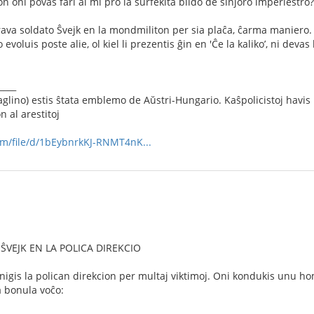
on oni povas fari al mi pro la surfekita bildo de sinjoro imperiestro?
brava soldato Ŝvejk en la mondmiliton per sia plaĉa, ĉarma maniero. H
o evoluis poste alie, ol kiel li prezentis ĝin en 'Ĉe la kaliko’, ni dev
____
aglino) estis ŝtata emblemo de Aŭstri-Hungario. Kaŝpolicistoj havi
n al arestitoj
com/file/d/1bEybnrkKJ-RNMT4nK...
ŜVEJK EN LA POLICA DIREKCIO
nigis la polican direkcion per multaj viktimoj. Oni kondukis unu h
a bonula voĉo: