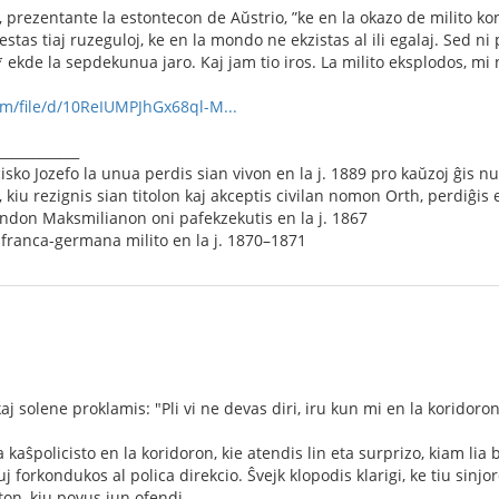
is, prezentante la estontecon de Aŭstrio, ”ke en la okazo de milito 
li estas tiaj ruzeguloj, ke en la mondo ne ekzistas al ili egalaj. Sed n
kde la sepdekunua jaro. Kaj jam tio iros. La milito eksplodos, mi ne
com/file/d/10ReIUMPJhGx68ql-M...
____________
isko Jozefo la unua perdis sian vivon en la j. 1889 pro kaŭzoj ĝis n
kiu rezignis sian titolon kaj akceptis civilan nomon Orth, perdiĝis e
ndon Maksmilianon oni pafekzekutis en la j. 1867
franca-germana milito en la j. 1870–1871
aj solene proklamis: "Pli vi ne devas diri, iru kun mi en la koridoron, 
a kaŝpolicisto en la koridoron, kie atendis lin eta surprizo, kiam lia 
uj forkondukos al polica direkcio. Ŝvejk klopodis klarigi, ke tiu sinjo
ton, kiu povus iun ofendi.