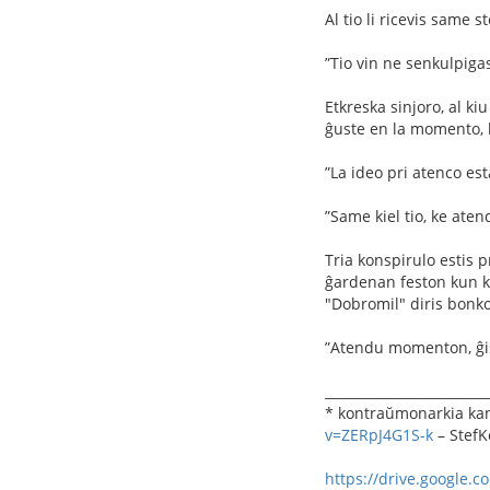
Al tio li ricevis same 
”Tio vin ne senkulpigas
Etkreska sinjoro, al kiu
ĝuste en la momento, k
”La ideo pri atenco est
”Same kiel tio, ke ate
Tria konspirulo estis 
ĝardenan feston kun ko
"Dobromil" diris bonko
”Atendu momenton, ĝis 
_________________________
* kontraŭmonarkia kan
v=ZERpJ4G1S-k
– StefK
https://drive.google.