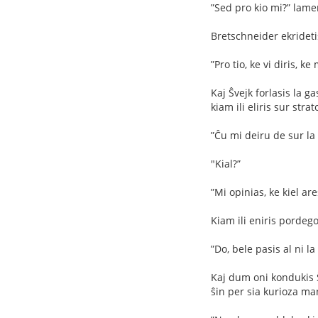
”Sed pro kio mi?” lamen
Bretschneider ekrideti
”Pro tio, ke vi diris, 
Kaj Ŝvejk forlasis la g
kiam ili eliris sur strat
”Ĉu mi deiru de sur la
"Kial?”
”Mi opinias, ke kiel are
Kiam ili eniris pordego
”Do, bele pasis al ni la
Kaj dum oni kondukis Ŝ
ŝin per sia kurioza ma