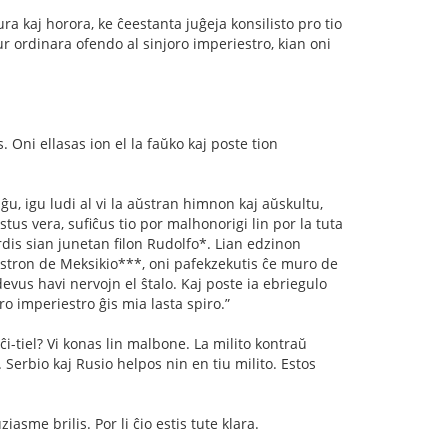
rura kaj horora, ke ĉeestanta juĝeja konsilisto pro tio
ur ordinara ofendo al sinjoro imperiestro, kian oni
s. Oni ellasas ion el la faŭko kaj poste tion
iĝu, igu ludi al vi la aŭstran himnon kaj aŭskultu,
estus vera, suﬁĉus tio por malhonorigi lin por la tuta
erdis sian junetan ﬁlon Rudolfo*. Lian edzinon
riestron de Meksikio***, oni pafekzekutis ĉe muro de
 devus havi nervojn el ŝtalo. Kaj poste ia ebriegulo
ro imperiestro ĝis mia lasta spiro.”
ĉi-tiel? Vi konas lin malbone. La milito kontraŭ
. Serbio kaj Rusio helpos nin en tiu milito. Estos
asme brilis. Por li ĉio estis tute klara.