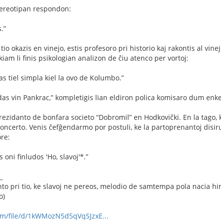
stereotipan respondon:
.”
 tio okazis en vinejo, estis profesoro pri historio kaj rakontis al vine
iam li ﬁnis psikologian analizon de ĉiu atenco per vortoj:
as tiel simpla kiel la ovo de Kolumbo.”
ndas vin Pankrac,” kompletigis lian eldiron polica komisaro dum enke
prezidanto de bonfara societo “Dobromil” en Hodkoviĉki. En la tago, 
ncerto. Venis ĉefĝendarmo por postuli, ke la partoprenantoj disiru,
re:
oni ﬁnludos 'Ho, slavoj'*.”
_
to pri tio, ke slavoj ne pereos, melodio de samtempa pola nacia hi
o)
com/file/d/1kWMozN5d5qVqSJzxE...