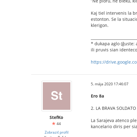
”Ne ploru, ne bleku, ki
Kaj tiel intervenis la 
estonton. Se la situaci
klerigon.
_________________________
* dukapa aglo (ĝuste: 
ili pruvis sian identeco
https://drive.google.
5. mája 2020 17:46:07
Ero 8a
2. LA BRAVA SOLDATO 
StefKo
La Sarajeva atenco ple
44
kancelario diris per si
Zobraziť profil