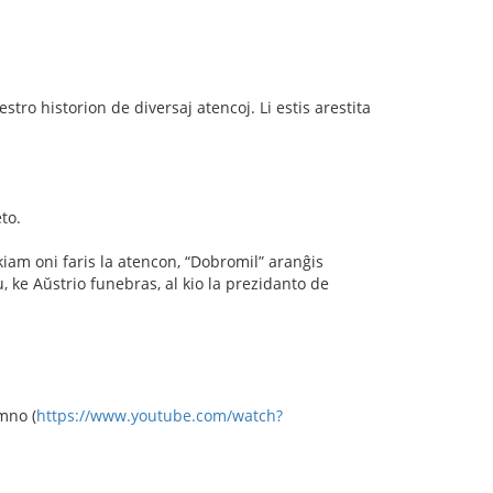
jestro historion de diversaj atencoj. Li estis arestita
to.
kiam oni faris la atencon, “Dobromil” aranĝis
 ke Aŭstrio funebras, al kio la prezidanto de
mno (
https://www.youtube.com/watch?