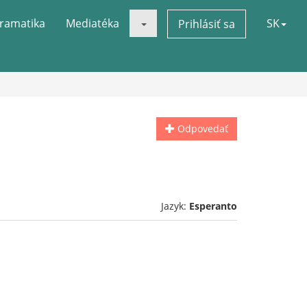
ramatika
Mediatéka
SK
Prihlásiť sa
Odpovedať
Jazyk:
Esperanto