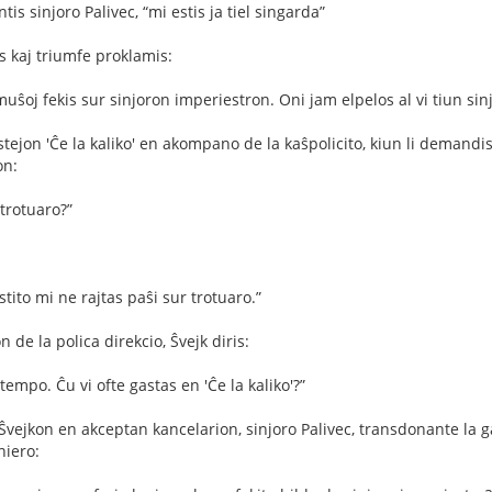
tis sinjoro Palivec, “mi estis ja tiel singarda”
s kaj triumfe proklamis:
ke muŝoj fekis sur sinjoron imperiestron. Oni jam elpelos al vi tiun si
astejon 'Ĉe la kaliko' en akompano de la kaŝpolicito, kiun li demandi
on:
 trotuaro?”
stito mi ne rajtas paŝi sur trotuaro.”
n de la polica direkcio, Ŝvejk diris:
 tempo. Ĉu vi ofte gastas en 'Ĉe la kaliko'?”
vejkon en akceptan kancelarion, sinjoro Palivec, transdonante la gast
niero: