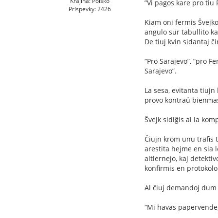
Krajina: Poľsko
”Vi pagos kare pro tiu
Príspevky: 2426
Kiam oni fermis Ŝvejkon
angulo sur tabullito ka
De tiuj kvin sidantaj ĉ
“Pro Sarajevo”, ”pro Fe
Sarajevo”.
La sesa, evitanta tiujn
provo kontraŭ bienmast
Ŝvejk sidiĝis al la komp
Ĉiujn krom unu traﬁs ti
arestita hejme en sia 
altlernejo, kaj detektiv
konﬁrmis en protokolo 
Al ĉiuj demandoj dum i
“Mi havas papervende