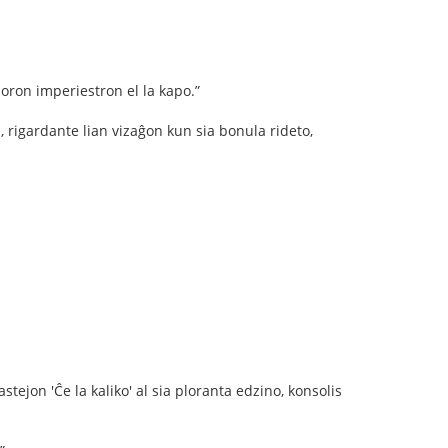
njoron imperiestron el la kapo.”
s, rigardante lian vizaĝon kun sia bonula rideto,
ejon 'Ĉe la kaliko' al sia ploranta edzino, konsolis