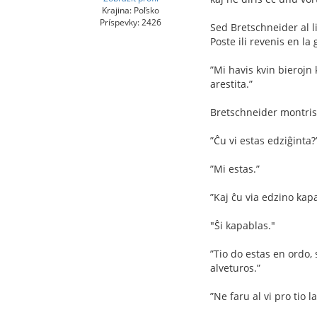
Krajina: Poľsko
Príspevky: 2426
Sed Bretschneider al li
Poste ili revenis en la 
”Mi havis kvin bierojn
arestita.”
Bretschneider montris 
”Ĉu vi estas edziĝinta?
”Mi estas.”
”Kaj ĉu via edzino kap
"Ŝi kapablas."
”Tio do estas en ordo, 
alveturos.”
”Ne faru al vi pro tio l