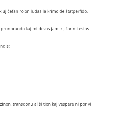
 kiuj ĉefan rolon ludas la krimo de ŝtatperﬁdo.
 prunbrando kaj mi devas jam iri, ĉar mi estas
andis:
dzinon, transdonu al ŝi tion kaj vespere ni por vi