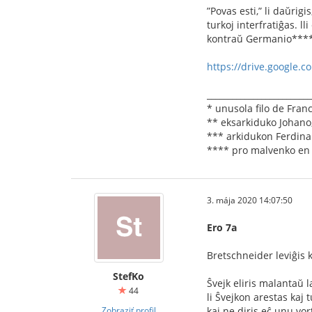
”Povas esti,” li daŭrig
turkoj interfratiĝas. l
kontraŭ Germanio**** e
https://drive.google.
_________________________
* unusola ﬁlo de Franc
** eksarkiduko Johano, 
*** arkidukon Ferdina
**** pro malvenko en 
3. mája 2020 14:07:50
Ero 7a
Bretschneider leviĝis k
StefKo
Ŝvejk eliris malantaŭ l
44
li Ŝvejkon arestas kaj t
Zobraziť profil
kaj ne diris eĉ unu vor