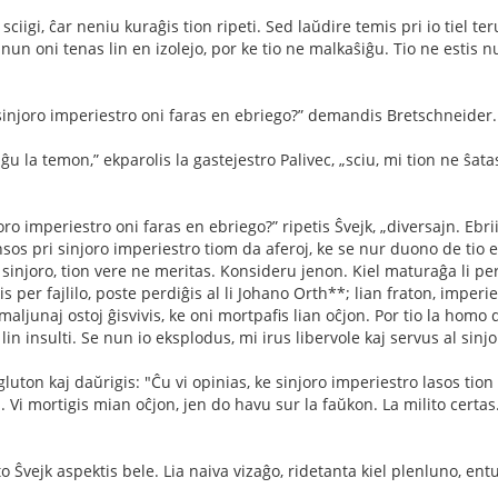
sciigi, ĉar neniu kuraĝis tion ripeti. Sed laŭdire temis pri io tiel te
nun oni tenas lin en izolejo, por ke tio ne malkaŝiĝu. Tio ne estis n
 sinjoro imperiestro oni faras en ebriego?” demandis Bretschneider.
nĝu la temon,” ekparolis la gastejestro Palivec, „sciu, mi tion ne ŝata
oro imperiestro oni faras en ebriego?” ripetis Ŝvejk, „diversajn. Ebri
ensos pri sinjoro imperiestro tiom da aferoj, ke se nur duono de tio 
na sinjoro, tion vere ne meritas. Konsideru jenon. Kiel maturaĝa li p
s per fajlilo, poste perdiĝis al li Johano Orth**; lian fraton, impe
j maljunaj ostoj ĝisvivis, ke oni mortpaﬁs lian oĉjon. Por tio la homo
in insulti. Se nun io eksplodus, mi irus libervole kaj servus al sinjo
luton kaj daŭrigis: "Ĉu vi opinias, ke sinjoro imperiestro lasos tion 
. Vi mortigis mian oĉjon, jen do havu sur la faŭkon. La milito certas
Ŝvejk aspektis bele. Lia naiva vizaĝo, ridetanta kiel plenluno, entuzi