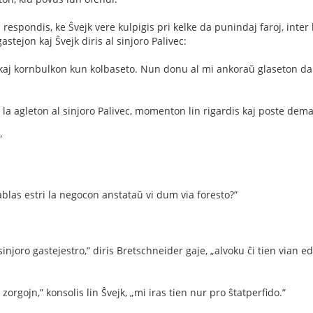
 respondis, ke Ŝvejk vere kulpigis pri kelke da punindaj faroj, inter
gastejon kaj Ŝvejk diris al sinjoro Palivec:
 kaj kornbulkon kun kolbaseto. Nun donu al mi ankoraŭ glaseton da
la agleton al sinjoro Palivec, momenton lin rigardis kaj poste dem
”
ablas estri la negocon anstataŭ vi dum via foresto?”
sinjoro gastejestro,” diris Bretschneider gaje, „alvoku ĉi tien vian e
a zorgojn,” konsolis lin Ŝvejk, „mi iras tien nur pro ŝtatperﬁdo.”