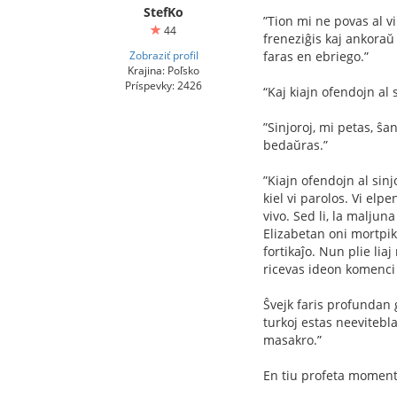
StefKo
”Tion mi ne povas al vi 
44
freneziĝis kaj ankoraŭ 
Zobraziť profil
faras en ebriego.”
Krajina: Poľsko
Príspevky: 2426
“Kaj kiajn ofendojn al
”Sinjoroj, mi petas, ŝa
bedaŭras.”
”Kiajn ofendojn al sinj
kiel vi parolos. Vi elp
vivo. Sed li, la malju
Elizabetan oni mortpiki
fortikaĵo. Nun plie lia
ricevas ideon komenci l
Ŝvejk faris profundan g
turkoj estas neevitebla
masakro.”
En tiu profeta momento 