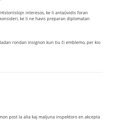
”
istoriistojn interesos, ke li antaŭvidis foran
as konsideri, ke li ne havis preparan diplomatan
s ladan rondan insignon kun tiu ĉi emblemo, per kio
omon post la alia kaj maljuna inspektoro en akcepta