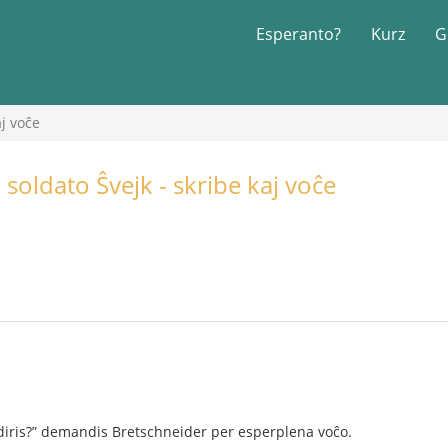
Esperanto?
Kurz
G
aj voĉe
 soldato Ŝvejk - skribe kaj voĉe
li diris?” demandis Bretschneider per esperplena voĉo.