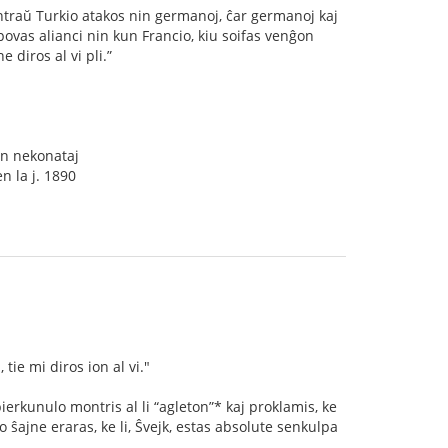
kontraŭ Turkio atakos nin germanoj, ĉar germanoj kaj
i povas alianci nin kun Francio, kiu soifas venĝon
 diros al vi pli.”
un nekonataj
n la j. 1890
tie mi diros ion al vi."
bierkunulo montris al li “agleton”* kaj proklamis, ke
ro ŝajne eraras, ke li, Ŝvejk, estas absolute senkulpa