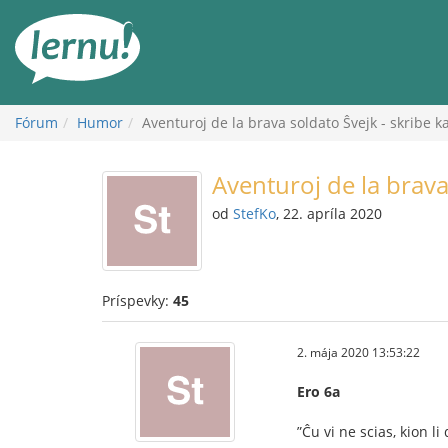
Späť
na
obsah
Fórum
Humor
Aventuroj de la brava soldato Ŝvejk - skribe k
Aventuroj de la brava
od
StefKo
, 22. apríla 2020
Príspevky:
45
2. mája 2020 13:53:22
Ero 6a
”Ĉu vi ne scias, kion 