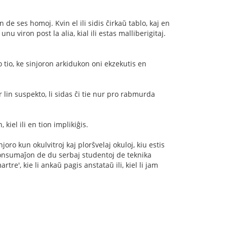
de ses homoj. Kvin el ili sidis ĉirkaŭ tablo, kaj en
u viron post la alia, kial ili estas malliberigitaj.
o tio, ke sinjoron arkidukon oni ekzekutis en
ur lin suspekto, li sidas ĉi tie nur pro rabmurda
 kiel ili en tion implikiĝis.
oro kun okulvitroj kaj plorŝvelaj okuloj, kiu estis
 konsumaĵon de du serbaj studentoj de teknika
rtre', kie li ankaŭ pagis anstataŭ ili, kiel li jam