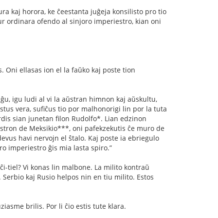
rura kaj horora, ke ĉeestanta juĝeja konsilisto pro tio
ur ordinara ofendo al sinjoro imperiestro, kian oni
s. Oni ellasas ion el la faŭko kaj poste tion
iĝu, igu ludi al vi la aŭstran himnon kaj aŭskultu,
estus vera, suﬁĉus tio por malhonorigi lin por la tuta
erdis sian junetan ﬁlon Rudolfo*. Lian edzinon
riestron de Meksikio***, oni pafekzekutis ĉe muro de
 devus havi nervojn el ŝtalo. Kaj poste ia ebriegulo
ro imperiestro ĝis mia lasta spiro.”
ĉi-tiel? Vi konas lin malbone. La milito kontraŭ
. Serbio kaj Rusio helpos nin en tiu milito. Estos
asme brilis. Por li ĉio estis tute klara.