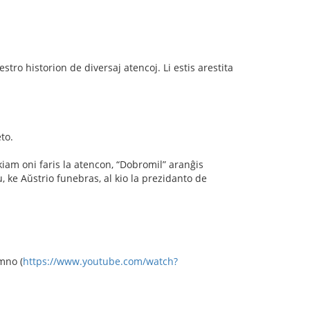
jestro historion de diversaj atencoj. Li estis arestita
to.
kiam oni faris la atencon, “Dobromil” aranĝis
 ke Aŭstrio funebras, al kio la prezidanto de
mno (
https://www.youtube.com/watch?