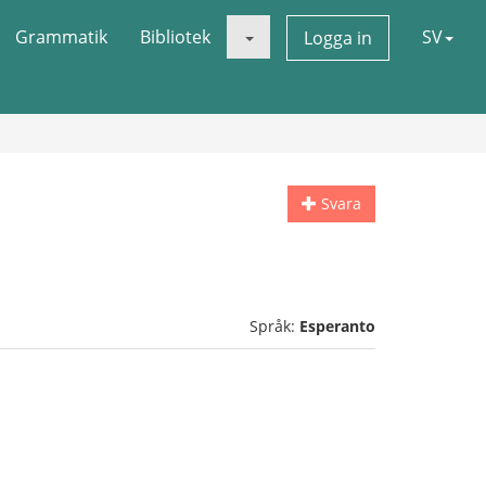
Grammatik
Bibliotek
SV
Logga in
Svara
Språk:
Esperanto