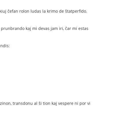
 kiuj ĉefan rolon ludas la krimo de ŝtatperﬁdo.
 prunbrando kaj mi devas jam iri, ĉar mi estas
andis:
dzinon, transdonu al ŝi tion kaj vespere ni por vi