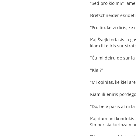
”Sed pro kio mi?” lamen
Bretschneider ekrideti
”Pro tio, ke vi diris, 
Kaj Ŝvejk forlasis la g
kiam ili eliris sur strat
”Ĉu mi deiru de sur la
"Kial?”
”Mi opinias, ke kiel are
Kiam ili eniris pordego
”Do, bele pasis al ni la
Kaj dum oni kondukis Ŝ
ŝin per sia kurioza ma