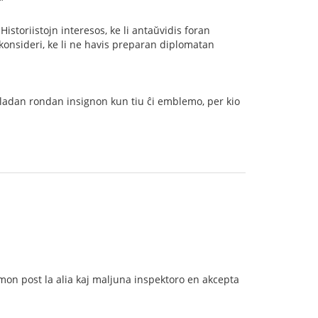
”
istoriistojn interesos, ke li antaŭvidis foran
as konsideri, ke li ne havis preparan diplomatan
s ladan rondan insignon kun tiu ĉi emblemo, per kio
omon post la alia kaj maljuna inspektoro en akcepta