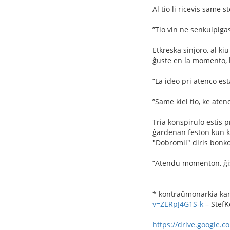
Al tio li ricevis same 
”Tio vin ne senkulpigas
Etkreska sinjoro, al kiu
ĝuste en la momento, k
”La ideo pri atenco est
”Same kiel tio, ke ate
Tria konspirulo estis 
ĝardenan feston kun ko
"Dobromil" diris bonko
”Atendu momenton, ĝis 
_________________________
* kontraŭmonarkia kan
v=ZERpJ4G1S-k
– StefK
https://drive.google.