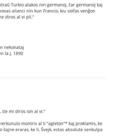
kontraŭ Turkio atakos nin germanoj, ĉar germanoj kaj
i povas alianci nin kun Francio, kiu soifas venĝon
 diros al vi pli.”
un nekonataj
n la j. 1890
tie mi diros ion al vi."
bierkunulo montris al li “agleton”* kaj proklamis, ke
ro ŝajne eraras, ke li, Ŝvejk, estas absolute senkulpa