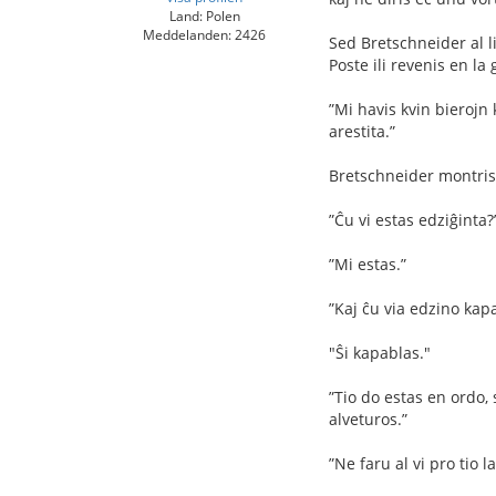
Land: Polen
Meddelanden: 2426
Sed Bretschneider al li
Poste ili revenis en la 
”Mi havis kvin bierojn
arestita.”
Bretschneider montris 
”Ĉu vi estas edziĝinta?
”Mi estas.”
”Kaj ĉu via edzino kap
"Ŝi kapablas."
”Tio do estas en ordo, 
alveturos.”
”Ne faru al vi pro tio l