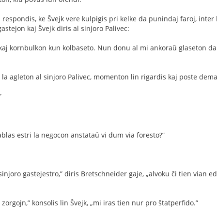
 respondis, ke Ŝvejk vere kulpigis pri kelke da punindaj faroj, inter
gastejon kaj Ŝvejk diris al sinjoro Palivec:
 kaj kornbulkon kun kolbaseto. Nun donu al mi ankoraŭ glaseton da
la agleton al sinjoro Palivec, momenton lin rigardis kaj poste dem
”
ablas estri la negocon anstataŭ vi dum via foresto?”
sinjoro gastejestro,” diris Bretschneider gaje, „alvoku ĉi tien vian e
a zorgojn,” konsolis lin Ŝvejk, „mi iras tien nur pro ŝtatperﬁdo.”