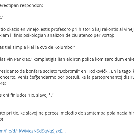
stereotipan respondon:
.”
 tio okazis en vinejo, estis profesoro pri historio kaj rakontis al vine
iam li ﬁnis psikologian analizon de ĉiu atenco per vortoj:
as tiel simpla kiel la ovo de Kolumbo.”
ndas vin Pankrac,” kompletigis lian eldiron polica komisaro dum enke
prezidanto de bonfara societo “Dobromil” en Hodkoviĉki. En la tago, 
ncerto. Venis ĉefĝendarmo por postuli, ke la partoprenantoj disiru,
re:
oni ﬁnludos 'Ho, slavoj'*.”
_
to pri tio, ke slavoj ne pereos, melodio de samtempa pola nacia hi
o)
com/file/d/1kWMozN5d5qVqSJzxE...