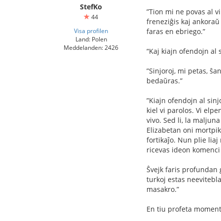
StefKo
”Tion mi ne povas al vi 
44
freneziĝis kaj ankoraŭ 
Visa profilen
faras en ebriego.”
Land: Polen
Meddelanden: 2426
“Kaj kiajn ofendojn al
”Sinjoroj, mi petas, ŝa
bedaŭras.”
”Kiajn ofendojn al sinj
kiel vi parolos. Vi elp
vivo. Sed li, la malju
Elizabetan oni mortpiki
fortikaĵo. Nun plie lia
ricevas ideon komenci l
Ŝvejk faris profundan g
turkoj estas neevitebla
masakro.”
En tiu profeta momento 