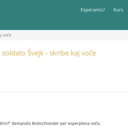
Esperanto?
Kurs
aj voĉe
 soldato Ŝvejk - skribe kaj voĉe
li diris?” demandis Bretschneider per esperplena voĉo.