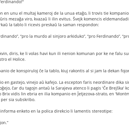
 Ferdinando!"
 en unu el multaj kameroj de la unua etaĝo, li trovis tie kompanion 
ŭris mezaĝa viro, kvazaŭ li ilin evitus. Ŝvejk komencis eldemandadi un
irkaŭ la tablo li ricevis preskaŭ la saman respondon:
rdinando”, “pro la murdo al sinjoro arkiduko”, “pro Ferdinando”, “pr
 kvin, diris, ke li volas havi kun ili nenion komunan por ke ne falu s
ro el Holice.
anio de konspiruloj ĉe la tablo, kiuj rakontis al si jam la dekan fojon,
o en gastejo, vinejo aŭ kafejo. La escepton faris neordinare dika sinj
loĝejo, ĉar du tagojn antaŭ la Sarajeva atenco li pagis 'Ĉe Brejŝka'
o Brix vidis lin ebria en ilia kompanio en Ĵetjezova-strato, en 'Montma
per sia subskribo.
nforma enketo en la polica direkcio li lamentis stereotipe:
jon.”