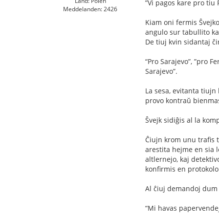
Land: Polen
”Vi pagos kare pro tiu
Meddelanden: 2426
Kiam oni fermis Ŝvejkon
angulo sur tabullito ka
De tiuj kvin sidantaj ĉ
“Pro Sarajevo”, ”pro Fe
Sarajevo”.
La sesa, evitanta tiujn
provo kontraŭ bienmast
Ŝvejk sidiĝis al la komp
Ĉiujn krom unu traﬁs ti
arestita hejme en sia 
altlernejo, kaj detektiv
konﬁrmis en protokolo 
Al ĉiuj demandoj dum i
“Mi havas papervende