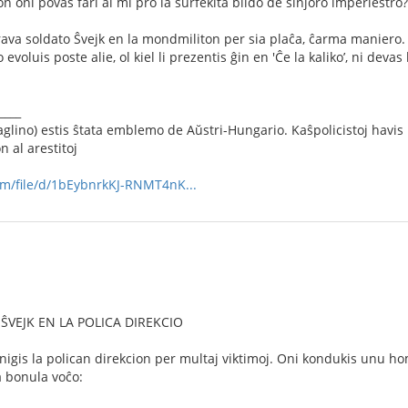
on oni povas fari al mi pro la surfekita bildo de sinjoro imperiestro?
brava soldato Ŝvejk en la mondmiliton per sia plaĉa, ĉarma maniero. H
o evoluis poste alie, ol kiel li prezentis ĝin en 'Ĉe la kaliko’, ni dev
____
aglino) estis ŝtata emblemo de Aŭstri-Hungario. Kaŝpolicistoj havi
n al arestitoj
com/file/d/1bEybnrkKJ-RNMT4nK...
ŜVEJK EN LA POLICA DIREKCIO
nigis la polican direkcion per multaj viktimoj. Oni kondukis unu h
a bonula voĉo: