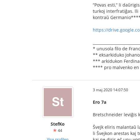
”Povas esti,” li daŭrig
turkoj interfratiĝas. l
kontraŭ Germanio**** e
https://drive.google.
_________________________
* unusola ﬁlo de Franc
** eksarkiduko Johano, 
*** arkidukon Ferdina
**** pro malvenko en 
3 maj 2020 14:07:50
Ero 7a
Bretschneider leviĝis k
StefKo
Ŝvejk eliris malantaŭ l
44
li Ŝvejkon arestas kaj t
Visa profilen
kaj ne diris eĉ unu vor