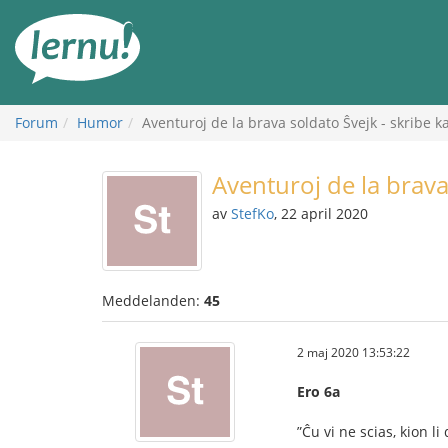
Till
sidans
innehåll
Forum
Humor
Aventuroj de la brava soldato Ŝvejk - skribe k
Aventuroj de la brava
av
StefKo
, 22 april 2020
Meddelanden:
45
2 maj 2020 13:53:22
Ero 6a
”Ĉu vi ne scias, kion 