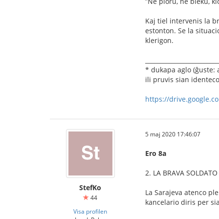
”Ne ploru, ne bleku, ki
Kaj tiel intervenis la 
estonton. Se la situaci
klerigon.
_________________________
* dukapa aglo (ĝuste: 
ili pruvis sian identeco
https://drive.google.
5 maj 2020 17:46:07
Ero 8a
2. LA BRAVA SOLDATO 
StefKo
La Sarajeva atenco ple
44
kancelario diris per si
Visa profilen