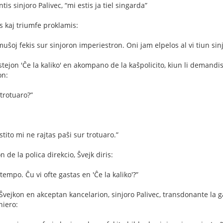
tis sinjoro Palivec, “mi estis ja tiel singarda”
s kaj triumfe proklamis:
ke muŝoj fekis sur sinjoron imperiestron. Oni jam elpelos al vi tiun si
astejon 'Ĉe la kaliko' en akompano de la kaŝpolicito, kiun li demandi
on:
 trotuaro?”
stito mi ne rajtas paŝi sur trotuaro.”
n de la polica direkcio, Ŝvejk diris:
 tempo. Ĉu vi ofte gastas en 'Ĉe la kaliko'?”
vejkon en akceptan kancelarion, sinjoro Palivec, transdonante la gast
niero: