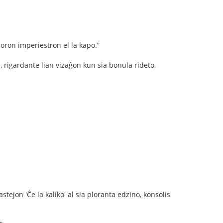
njoron imperiestron el la kapo.”
s, rigardante lian vizaĝon kun sia bonula rideto,
ejon 'Ĉe la kaliko' al sia ploranta edzino, konsolis