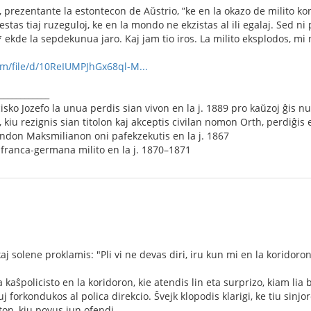
is, prezentante la estontecon de Aŭstrio, ”ke en la okazo de milito 
li estas tiaj ruzeguloj, ke en la mondo ne ekzistas al ili egalaj. Sed n
kde la sepdekunua jaro. Kaj jam tio iros. La milito eksplodos, mi ne
com/file/d/10ReIUMPJhGx68ql-M...
____________
isko Jozefo la unua perdis sian vivon en la j. 1889 pro kaŭzoj ĝis n
kiu rezignis sian titolon kaj akceptis civilan nomon Orth, perdiĝis e
ndon Maksmilianon oni pafekzekutis en la j. 1867
franca-germana milito en la j. 1870–1871
aj solene proklamis: "Pli vi ne devas diri, iru kun mi en la koridoron, 
a kaŝpolicisto en la koridoron, kie atendis lin eta surprizo, kiam lia 
uj forkondukos al polica direkcio. Ŝvejk klopodis klarigi, ke tiu sinjo
ton, kiu povus iun ofendi.