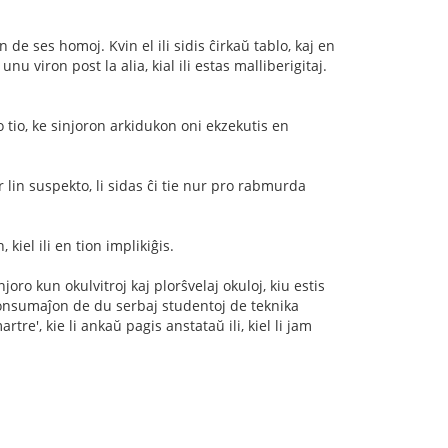
de ses homoj. Kvin el ili sidis ĉirkaŭ tablo, kaj en
u viron post la alia, kial ili estas malliberigitaj.
o tio, ke sinjoron arkidukon oni ekzekutis en
ur lin suspekto, li sidas ĉi tie nur pro rabmurda
 kiel ili en tion implikiĝis.
oro kun okulvitroj kaj plorŝvelaj okuloj, kiu estis
 konsumaĵon de du serbaj studentoj de teknika
rtre', kie li ankaŭ pagis anstataŭ ili, kiel li jam