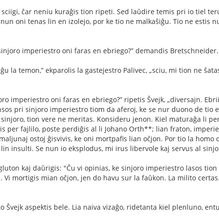
sciigi, ĉar neniu kuraĝis tion ripeti. Sed laŭdire temis pri io tiel te
nun oni tenas lin en izolejo, por ke tio ne malkaŝiĝu. Tio ne estis n
 sinjoro imperiestro oni faras en ebriego?” demandis Bretschneider.
nĝu la temon,” ekparolis la gastejestro Palivec, „sciu, mi tion ne ŝata
oro imperiestro oni faras en ebriego?” ripetis Ŝvejk, „diversajn. Ebri
ensos pri sinjoro imperiestro tiom da aferoj, ke se nur duono de tio 
na sinjoro, tion vere ne meritas. Konsideru jenon. Kiel maturaĝa li p
s per fajlilo, poste perdiĝis al li Johano Orth**; lian fraton, impe
j maljunaj ostoj ĝisvivis, ke oni mortpaﬁs lian oĉjon. Por tio la homo
in insulti. Se nun io eksplodus, mi irus libervole kaj servus al sinjo
luton kaj daŭrigis: "Ĉu vi opinias, ke sinjoro imperiestro lasos tion 
. Vi mortigis mian oĉjon, jen do havu sur la faŭkon. La milito certas
Ŝvejk aspektis bele. Lia naiva vizaĝo, ridetanta kiel plenluno, entuzi