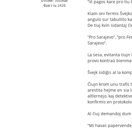
ประเทศ: โปแลนด์
”Vi pagos kare pro tiu
ข้อความ 2426
Kiam oni fermis Ŝvejkon
angulo sur tabullito ka
De tiuj kvin sidantaj ĉ
“Pro Sarajevo”, ”pro Fe
Sarajevo”.
La sesa, evitanta tiujn
provo kontraŭ bienmast
Ŝvejk sidiĝis al la komp
Ĉiujn krom unu traﬁs ti
arestita hejme en sia 
altlernejo, kaj detektiv
konﬁrmis en protokolo 
Al ĉiuj demandoj dum i
“Mi havas papervende