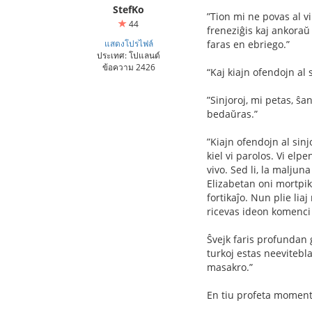
StefKo
”Tion mi ne povas al vi 
44
freneziĝis kaj ankoraŭ 
แสดงโปรไฟล์
faras en ebriego.”
ประเทศ: โปแลนด์
ข้อความ 2426
“Kaj kiajn ofendojn al
”Sinjoroj, mi petas, ŝa
bedaŭras.”
”Kiajn ofendojn al sinj
kiel vi parolos. Vi elp
vivo. Sed li, la malju
Elizabetan oni mortpiki
fortikaĵo. Nun plie lia
ricevas ideon komenci l
Ŝvejk faris profundan g
turkoj estas neevitebla
masakro.”
En tiu profeta momento 