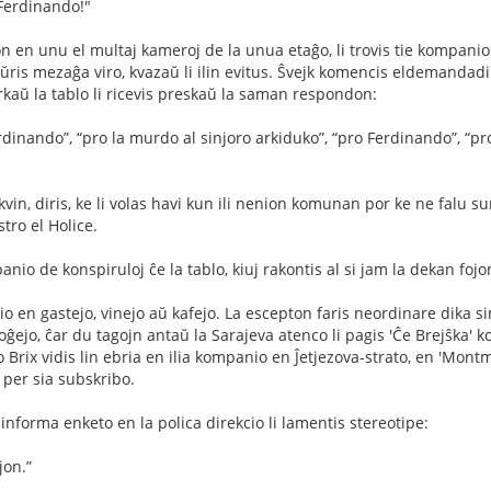
 Ferdinando!"
 en unu el multaj kameroj de la unua etaĝo, li trovis tie kompanion 
ŭris mezaĝa viro, kvazaŭ li ilin evitus. Ŝvejk komencis eldemandadi un
irkaŭ la tablo li ricevis preskaŭ la saman respondon:
rdinando”, “pro la murdo al sinjoro arkiduko”, “pro Ferdinando”, “pr
 kvin, diris, ke li volas havi kun ili nenion komunan por ke ne falu s
ro el Holice.
anio de konspiruloj ĉe la tablo, kiuj rakontis al si jam la dekan fojon,
o en gastejo, vinejo aŭ kafejo. La escepton faris neordinare dika sinj
loĝejo, ĉar du tagojn antaŭ la Sarajeva atenco li pagis 'Ĉe Brejŝka'
o Brix vidis lin ebria en ilia kompanio en Ĵetjezova-strato, en 'Montma
per sia subskribo.
nforma enketo en la polica direkcio li lamentis stereotipe:
jon.”