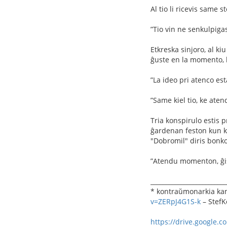
Al tio li ricevis same 
”Tio vin ne senkulpigas
Etkreska sinjoro, al kiu
ĝuste en la momento, k
”La ideo pri atenco est
”Same kiel tio, ke ate
Tria konspirulo estis 
ĝardenan feston kun ko
"Dobromil" diris bonko
”Atendu momenton, ĝis 
_________________________
* kontraŭmonarkia kan
v=ZERpJ4G1S-k
– StefK
https://drive.google.