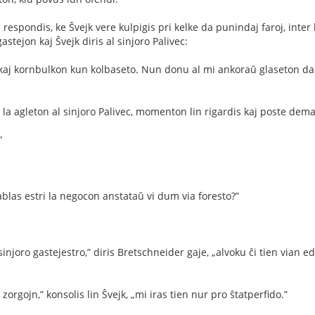
 respondis, ke Ŝvejk vere kulpigis pri kelke da punindaj faroj, inter
gastejon kaj Ŝvejk diris al sinjoro Palivec:
 kaj kornbulkon kun kolbaseto. Nun donu al mi ankoraŭ glaseton da
la agleton al sinjoro Palivec, momenton lin rigardis kaj poste dem
”
ablas estri la negocon anstataŭ vi dum via foresto?”
sinjoro gastejestro,” diris Bretschneider gaje, „alvoku ĉi tien vian e
a zorgojn,” konsolis lin Ŝvejk, „mi iras tien nur pro ŝtatperﬁdo.”