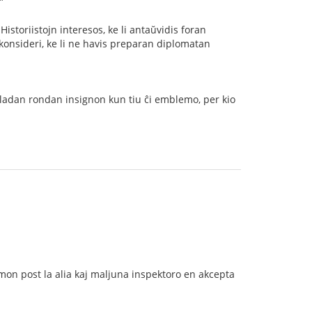
”
istoriistojn interesos, ke li antaŭvidis foran
as konsideri, ke li ne havis preparan diplomatan
s ladan rondan insignon kun tiu ĉi emblemo, per kio
omon post la alia kaj maljuna inspektoro en akcepta