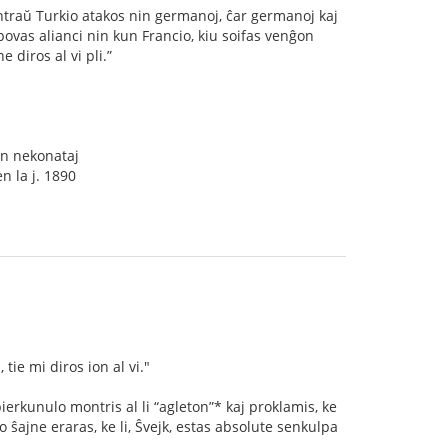
kontraŭ Turkio atakos nin germanoj, ĉar germanoj kaj
i povas alianci nin kun Francio, kiu soifas venĝon
 diros al vi pli.”
un nekonataj
n la j. 1890
tie mi diros ion al vi."
bierkunulo montris al li “agleton”* kaj proklamis, ke
ro ŝajne eraras, ke li, Ŝvejk, estas absolute senkulpa