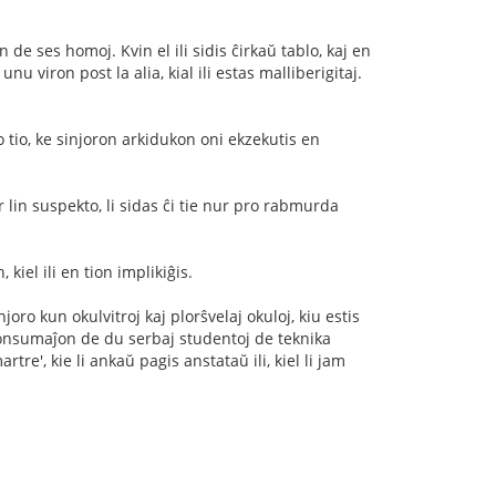
de ses homoj. Kvin el ili sidis ĉirkaŭ tablo, kaj en
u viron post la alia, kial ili estas malliberigitaj.
o tio, ke sinjoron arkidukon oni ekzekutis en
ur lin suspekto, li sidas ĉi tie nur pro rabmurda
 kiel ili en tion implikiĝis.
oro kun okulvitroj kaj plorŝvelaj okuloj, kiu estis
 konsumaĵon de du serbaj studentoj de teknika
rtre', kie li ankaŭ pagis anstataŭ ili, kiel li jam