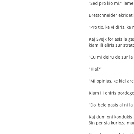
”Sed pro kio mi?” lamen
Bretschneider ekrideti
”Pro tio, ke vi diris, 
Kaj Ŝvejk forlasis la g
kiam ili eliris sur strat
”Ĉu mi deiru de sur la
"Kial?”
”Mi opinias, ke kiel are
Kiam ili eniris pordego
”Do, bele pasis al ni la
Kaj dum oni kondukis Ŝ
ŝin per sia kurioza ma