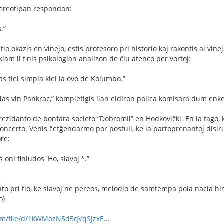
stereotipan respondon:
.”
 tio okazis en vinejo, estis profesoro pri historio kaj rakontis al vine
iam li ﬁnis psikologian analizon de ĉiu atenco per vortoj:
as tiel simpla kiel la ovo de Kolumbo.”
ndas vin Pankrac,” kompletigis lian eldiron polica komisaro dum enke
prezidanto de bonfara societo “Dobromil” en Hodkoviĉki. En la tago, 
ncerto. Venis ĉefĝendarmo por postuli, ke la partoprenantoj disiru,
re:
oni ﬁnludos 'Ho, slavoj'*.”
_
to pri tio, ke slavoj ne pereos, melodio de samtempa pola nacia hi
o)
com/file/d/1kWMozN5d5qVqSJzxE...