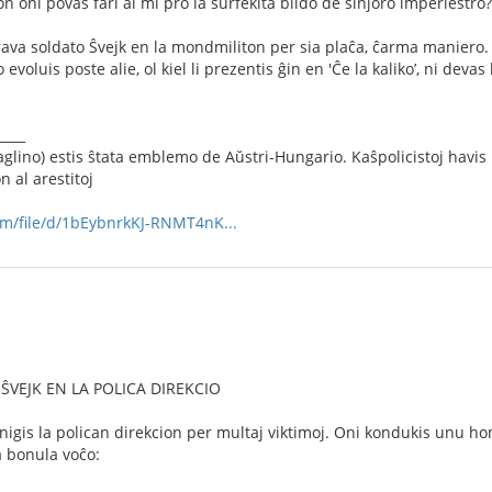
on oni povas fari al mi pro la surfekita bildo de sinjoro imperiestro?
brava soldato Ŝvejk en la mondmiliton per sia plaĉa, ĉarma maniero. H
o evoluis poste alie, ol kiel li prezentis ĝin en 'Ĉe la kaliko’, ni dev
____
aglino) estis ŝtata emblemo de Aŭstri-Hungario. Kaŝpolicistoj havi
n al arestitoj
com/file/d/1bEybnrkKJ-RNMT4nK...
ŜVEJK EN LA POLICA DIREKCIO
nigis la polican direkcion per multaj viktimoj. Oni kondukis unu h
a bonula voĉo: