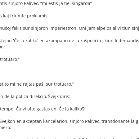
tis sinjoro Palivec, “mi estis ja tiel singarda”
s kaj triumfe proklamis:
ke muŝoj fekis sur sinjoron imperiestron. Oni jam elpelos al vi tiun si
astejon 'Ĉe la kaliko' en akompano de la kaŝpolicito, kiun li demandi
on:
 trotuaro?”
stito mi ne rajtas paŝi sur trotuaro.”
n de la polica direkcio, Ŝvejk diris:
 tempo. Ĉu vi ofte gastas en 'Ĉe la kaliko'?”
vejkon en akceptan kancelarion, sinjoro Palivec, transdonante la gast
niero: