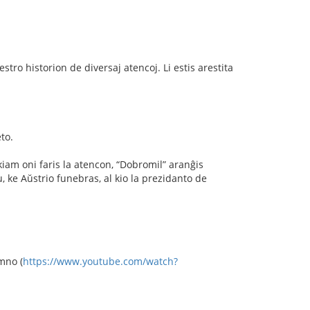
jestro historion de diversaj atencoj. Li estis arestita
to.
kiam oni faris la atencon, “Dobromil” aranĝis
 ke Aŭstrio funebras, al kio la prezidanto de
mno (
https://www.youtube.com/watch?