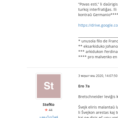
”Povas esti,” li daŭrig
turkoj interfratiĝas. l
kontraŭ Germanio**** e
https://drive.google.
_________________________
* unusola ﬁlo de Franc
** eksarkiduko Johano, 
*** arkidukon Ferdina
**** pro malvenko en 
3 พฤษภาคม 2020, 14:07:50
Ero 7a
Bretschneider leviĝis k
StefKo
Ŝvejk eliris malantaŭ l
44
li Ŝvejkon arestas kaj t
แสดงโปรไฟล์
kaj ne diris eĉ unu vor