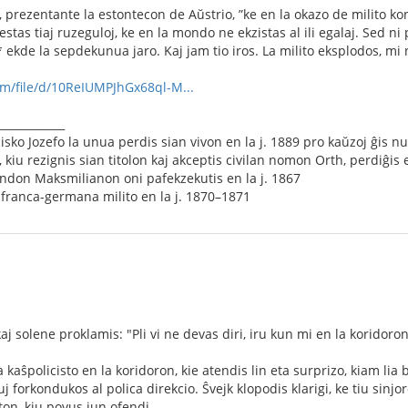
is, prezentante la estontecon de Aŭstrio, ”ke en la okazo de milito 
li estas tiaj ruzeguloj, ke en la mondo ne ekzistas al ili egalaj. Sed n
kde la sepdekunua jaro. Kaj jam tio iros. La milito eksplodos, mi ne
com/file/d/10ReIUMPJhGx68ql-M...
____________
isko Jozefo la unua perdis sian vivon en la j. 1889 pro kaŭzoj ĝis n
kiu rezignis sian titolon kaj akceptis civilan nomon Orth, perdiĝis e
ndon Maksmilianon oni pafekzekutis en la j. 1867
franca-germana milito en la j. 1870–1871
aj solene proklamis: "Pli vi ne devas diri, iru kun mi en la koridoron, 
a kaŝpolicisto en la koridoron, kie atendis lin eta surprizo, kiam lia 
uj forkondukos al polica direkcio. Ŝvejk klopodis klarigi, ke tiu sinjo
ton, kiu povus iun ofendi.