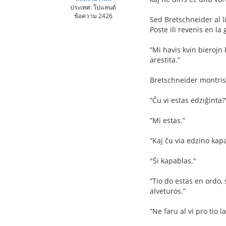
ประเทศ: โปแลนด์
ข้อความ 2426
Sed Bretschneider al li
Poste ili revenis en la 
”Mi havis kvin bierojn
arestita.”
Bretschneider montris 
”Ĉu vi estas edziĝinta?
”Mi estas.”
”Kaj ĉu via edzino kap
"Ŝi kapablas."
”Tio do estas en ordo, 
alveturos.”
”Ne faru al vi pro tio l