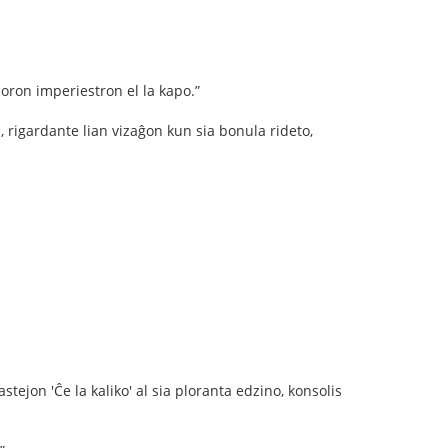
njoron imperiestron el la kapo.”
s, rigardante lian vizaĝon kun sia bonula rideto,
ejon 'Ĉe la kaliko' al sia ploranta edzino, konsolis