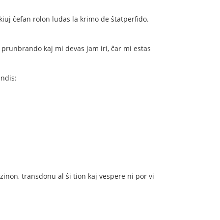
 kiuj ĉefan rolon ludas la krimo de ŝtatperﬁdo.
 prunbrando kaj mi devas jam iri, ĉar mi estas
andis:
dzinon, transdonu al ŝi tion kaj vespere ni por vi