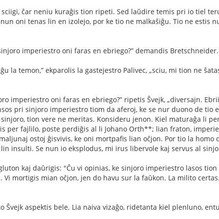
sciigi, ĉar neniu kuraĝis tion ripeti. Sed laŭdire temis pri io tiel te
nun oni tenas lin en izolejo, por ke tio ne malkaŝiĝu. Tio ne estis n
 sinjoro imperiestro oni faras en ebriego?” demandis Bretschneider.
nĝu la temon,” ekparolis la gastejestro Palivec, „sciu, mi tion ne ŝata
oro imperiestro oni faras en ebriego?” ripetis Ŝvejk, „diversajn. Ebri
ensos pri sinjoro imperiestro tiom da aferoj, ke se nur duono de tio 
na sinjoro, tion vere ne meritas. Konsideru jenon. Kiel maturaĝa li p
s per fajlilo, poste perdiĝis al li Johano Orth**; lian fraton, impe
j maljunaj ostoj ĝisvivis, ke oni mortpaﬁs lian oĉjon. Por tio la homo
in insulti. Se nun io eksplodus, mi irus libervole kaj servus al sinjo
luton kaj daŭrigis: "Ĉu vi opinias, ke sinjoro imperiestro lasos tion 
. Vi mortigis mian oĉjon, jen do havu sur la faŭkon. La milito certas
Ŝvejk aspektis bele. Lia naiva vizaĝo, ridetanta kiel plenluno, entuzi