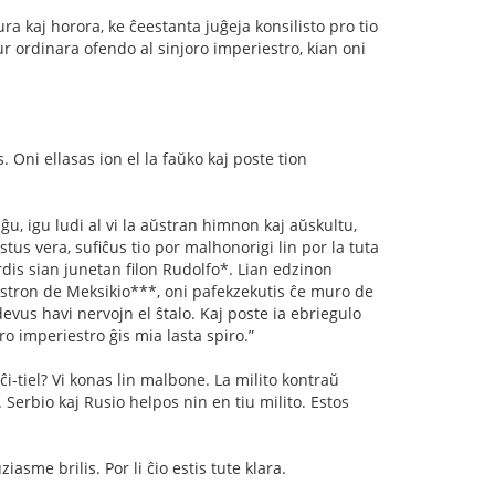
rura kaj horora, ke ĉeestanta juĝeja konsilisto pro tio
ur ordinara ofendo al sinjoro imperiestro, kian oni
s. Oni ellasas ion el la faŭko kaj poste tion
iĝu, igu ludi al vi la aŭstran himnon kaj aŭskultu,
estus vera, suﬁĉus tio por malhonorigi lin por la tuta
erdis sian junetan ﬁlon Rudolfo*. Lian edzinon
riestron de Meksikio***, oni pafekzekutis ĉe muro de
 devus havi nervojn el ŝtalo. Kaj poste ia ebriegulo
ro imperiestro ĝis mia lasta spiro.”
ĉi-tiel? Vi konas lin malbone. La milito kontraŭ
. Serbio kaj Rusio helpos nin en tiu milito. Estos
asme brilis. Por li ĉio estis tute klara.