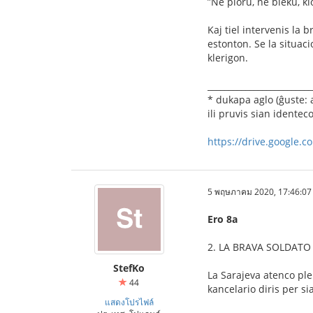
”Ne ploru, ne bleku, ki
Kaj tiel intervenis la 
estonton. Se la situaci
klerigon.
_________________________
* dukapa aglo (ĝuste: 
ili pruvis sian identeco
https://drive.google.
5 พฤษภาคม 2020, 17:46:07
Ero 8a
2. LA BRAVA SOLDATO 
StefKo
La Sarajeva atenco ple
44
kancelario diris per si
แสดงโปรไฟล์